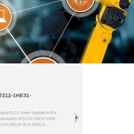
7212-1HE31-
ry:PLCs, Power Supplies & I/Os
 Automation 6ES7211-1BE31-0XB0
C/DC/RELAY $172.00/PCS ...