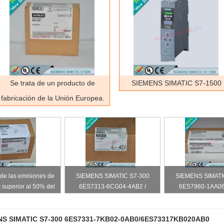
Se trata de un producto de
SIEMENS SIMATIC S7-1500
fabricación de la Unión Europea.
r de las emisiones de
SIEMENS SIMATIC S7-300
SIEMENS SIMATI
 superior al 50% del
6ES7313-6CG04-4AB2 /
6ES7960-1AA06
las emisiones de CO2
6ES73136CG044AB2
6ES79601AA0
bustibles fósiles, el
las emisiones de CO2
NS SIMATIC S7-300 6ES7331-7KB02-0AB0/6ES73317KB020AB0