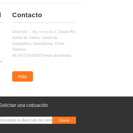
d
Contacto
Dirección : - No, no es así.2, Danan Rd,
distrito de Yuexiu, ciudad de
Guangzhou, GuangDong, China
Teléfono :
86-20-37357063(Tiempo de trabajo)
ue
más
Solicitar una cotización
Envíe
sgs