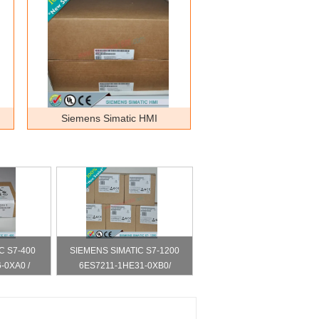
Siemens Simatic HMI
C S7-400
SIEMENS SIMATIC S7-1200
-0XA0 /
6ES7211-1HE31-0XB0/
60XA0
6ES72111HE310XB0