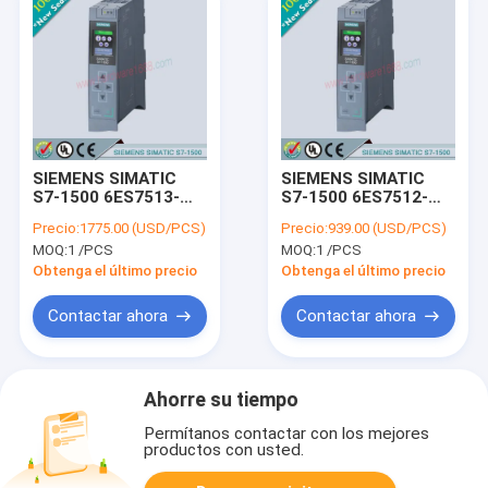
SIEMENS SIMATIC
SIEMENS SIMATIC
S7-1500 6ES7513-
S7-1500 6ES7512-
1AL00-0AB0 /
1DK00-0AB0 /
Precio:
1775.00 (USD/PCS)
Precio:
939.00 (USD/PCS)
6ES75131AL000AB0
6ES75121DK000AB0
MOQ:
1 /PCS
MOQ:
1 /PCS
Obtenga el último precio
Obtenga el último precio
Contactar ahora
Contactar ahora
Ahorre su tiempo
Permítanos contactar con los mejores
productos con usted.