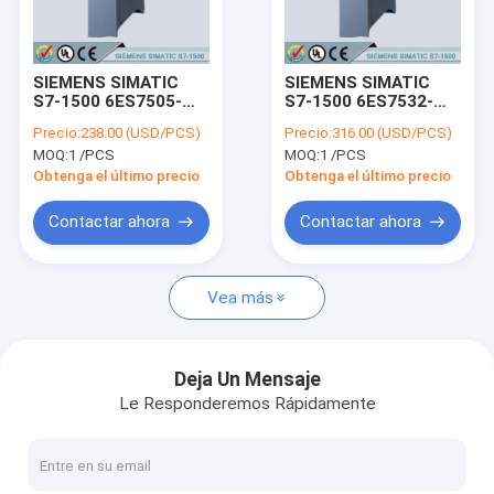
Visita a la fábrica
Control de Calidad
SIEMENS SIMATIC
SIEMENS SIMATIC
S7-1500 6ES7505-
S7-1500 6ES7532-
Contacto
0KA00-0AB0 /
5NB00-0AB0 /
Precio:
238.00 (USD/PCS)
Precio:
316.00 (USD/PCS)
6ES75050KA000AB0
6ES75325NB000AB0
MOQ:
1 /PCS
MOQ:
1 /PCS
Solicitar una cotización
Obtenga el último precio
Obtenga el último precio
Contactar ahora
Contactar ahora
¡El logotipo de Siemens!
Vea más
Se trata de un sistema de control de velocidad.
SIEMENS SIMATIC S7-300
Deja Un Mensaje
Le Responderemos Rápidamente
Se trata de una serie de medidas de seguridad.
SIEMENS SIMATIC S7-1200