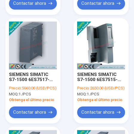
Contactar ahora
Contactar ahora
SIEMENS SIMATIC
SIEMENS SIMATIC
S7-1500 6ES7517-
S7-1500 6ES7515-
3AP00-0AB0 /
2AM00-0AB0 /
Precio:
5660.00 (USD/PCS)
Precio:
2650.00 (USD/PCS)
6ES75173AP000AB0
6ES75152AM000AB0
MOQ:
1 /PCS
MOQ:
1 /PCS
Obtenga el último precio
Obtenga el último precio
Contactar ahora
Contactar ahora