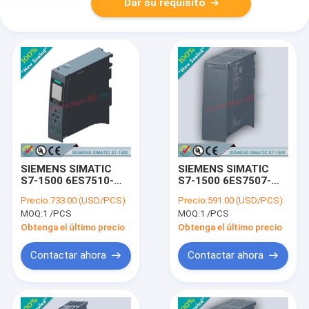
Dar su requisito
SIEMENS SIMATIC
SIEMENS SIMATIC
S7-1500 6ES7510-
S7-1500 6ES7507-
1DJ00-0AB0 /
0RA00-0AB0 /
Precio:
733.00 (USD/PCS)
Precio:
591.00 (USD/PCS)
6ES75101DJ000AB0
6ES75070RA000AB0
MOQ:
1 /PCS
MOQ:
1 /PCS
Obtenga el último precio
Obtenga el último precio
Contactar ahora
Contactar ahora