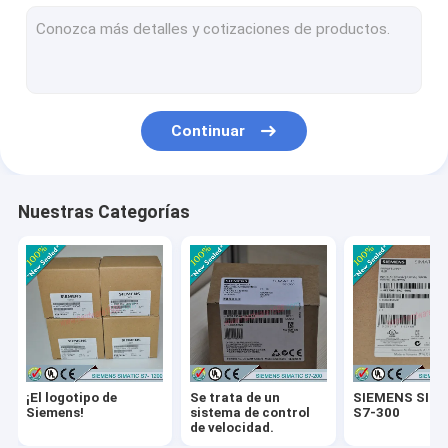
Se trata de un producto de fabricación de la Unión Europea.
SIEMENS SIMATIC S7-1500
Siemens Simatic HMI
Continuar
Se trata de un proyecto de investigación.
Se trata de un sistema de control de las emisiones.
Nuestras Categorías
Se trata de un proyecto de investigación.
Las condiciones de los productos:
El motor de Siemens
PLC de automatización Delta
¡El logotipo de
Se trata de un
SIEMENS SIM
Inversores de automatización Delta
Siemens!
sistema de control
S7-300
de velocidad.