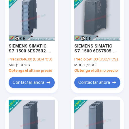
SIEMENS SIMATIC
SIEMENS SIMATIC
S7-1500 6ES7532-
S7-1500 6ES7505-
5HF00-0AB0 /
0RA00-0AB0 /
Precio:
846.00 (USD/PCS)
Precio:
591.00 (USD/PCS)
6ES75325HF000AB0
6ES75050RA000AB0
MOQ:
1 /PCS
MOQ:
1 /PCS
Obtenga el último precio
Obtenga el último precio
Contactar ahora
Contactar ahora
Inicio
Productos
Sobre nosotros