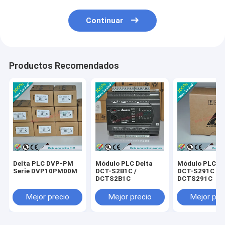
Continuar
Productos Recomendados
Delta PLC DVP-PM
Módulo PLC Delta
Módulo PLC De
Serie DVP10PM00M
DCT-S2B1C /
DCT-S291C /
DCTS2B1C
DCTS291C
Mejor precio
Mejor precio
Mejor pre