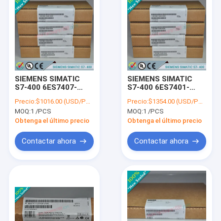
SIEMENS SIMATIC
SIEMENS SIMATIC
S7-400 6ES7407-
S7-400 6ES7401-
0KR02-0AA0 /
2TA01-0AA0 /
Precio:
$1016.00 (USD/PCS)
Precio:
$1354.00 (USD/PCS)
6ES74070KR020AA0
6ES74012TA010AA0
MOQ:
1 /PCS
MOQ:
1 /PCS
Obtenga el último precio
Obtenga el último precio
Contactar ahora
Contactar ahora
Inicio
Productos
Sobre nosotros