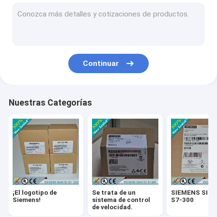
Se trata de un producto de fabricación de la Unión Europea.
SIEMENS SIMATIC S7-1500
Siemens Simatic HMI
Continuar
Se trata de un proyecto de investigación.
Se trata de un sistema de control de las emisiones.
Nuestras Categorías
Se trata de un proyecto de investigación.
Las condiciones de los productos:
El motor de Siemens
PLC de automatización Delta
¡El logotipo de
Se trata de un
SIEMENS SIM
Inversores de automatización Delta
Siemens!
sistema de control
S7-300
de velocidad.