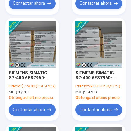
Contactar ahora
Contactar ahora
SIEMENS SIMATIC
SIEMENS SIMATIC
S7-400 6ES7960-
S7-400 6ES7960-
1AB06-0XA0 /
1AA04-5AA0 /
Precio:
$729.00 (USD/PCS)
Precio:
$91.00 (USD/PCS)
6ES79601AB060XA0
6ES79601AA045AA0
MOQ:
1 /PCS
MOQ:
1 /PCS
Obtenga el último precio
Obtenga el último precio
Contactar ahora
Contactar ahora