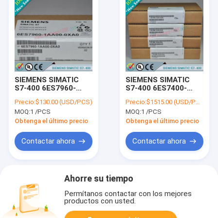
SIEMENS SIMATIC
SIEMENS SIMATIC
S7-400 6ES7960-
S7-400 6ES7400-
1AA04-5BA0 /
2JA10-0AA0 /
Precio:
$130.00 (USD/PCS)
Precio:
$1515.00 (USD/PCS)
6ES79601AA045BA0
6ES74002JA100AA0
MOQ:
1 /PCS
MOQ:
1 /PCS
Obtenga el último precio
Obtenga el último precio
Contactar ahora
Contactar ahora
Ahorre su tiempo
Permítanos contactar con los mejores
productos con usted.