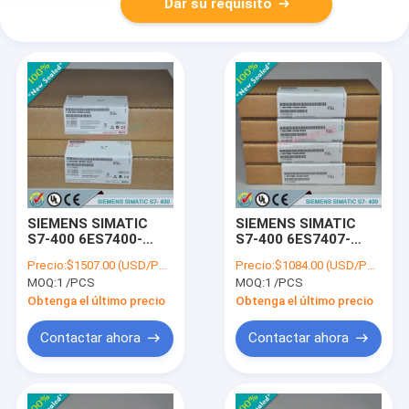
Dar su requisito
SIEMENS SIMATIC
SIEMENS SIMATIC
S7-400 6ES7400-
S7-400 6ES7407-
1TA11-0AA0 /
0RA02-0AA0 /
Precio:
$1507.00 (USD/PCS)
Precio:
$1084.00 (USD/PCS)
6ES74001TA110AA0
6ES74070RA020AA0
MOQ:
1 /PCS
MOQ:
1 /PCS
Obtenga el último precio
Obtenga el último precio
Contactar ahora
Contactar ahora