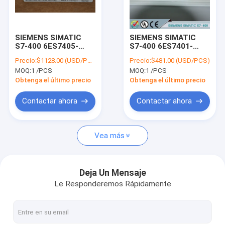
Visita a la fábrica
Control de Calidad
SIEMENS SIMATIC
SIEMENS SIMATIC
S7-400 6ES7405-
S7-400 6ES7401-
Contacto
0RA02-0AA0 /
1DA01-0AA0 /
Precio:
$1128.00 (USD/PCS)
Precio:
$481.00 (USD/PCS)
6ES74050RA020AA0
6ES74011DA010AA0
MOQ:
1 /PCS
MOQ:
1 /PCS
Solicitar una cotización
Obtenga el último precio
Obtenga el último precio
Contactar ahora
Contactar ahora
¡El logotipo de Siemens!
Vea más
Se trata de un sistema de control de velocidad.
SIEMENS SIMATIC S7-300
Deja Un Mensaje
Le Responderemos Rápidamente
Se trata de una serie de medidas de seguridad.
SIEMENS SIMATIC S7-1200