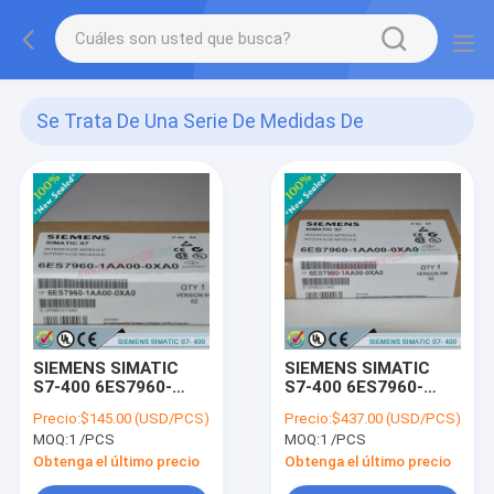
Se Trata De Una Serie De Medidas De
Seguridad.
(137)
SIEMENS SIMATIC
SIEMENS SIMATIC
S7-400 6ES7960-
S7-400 6ES7960-
1AA04-5KA0 /
1AA06-0XA0 /
Precio:
$145.00 (USD/PCS)
Precio:
$437.00 (USD/PCS)
6ES79601AA045KA0
6ES79601AA060XA0
MOQ:
1 /PCS
MOQ:
1 /PCS
Obtenga el último precio
Obtenga el último precio