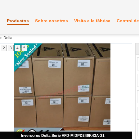
o
Productos
Sobre nosotros
Visita a la fábrica
Control de
ón Delta
2
3
4
5
Inversores Delta Serie VFD-M DPD770K43C-21