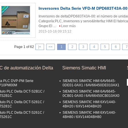
Inversores Delta Serie VFD-M DPD683T43A-00
Inversores de deltaDPD683T43A-00: el número de unidade
Categoría:PLC, inversores y servo&Interfaz HMI El fabri
Grupo:El ...
Leer más
2015-10-16 09:15:12
Page 1 of 62
|<
<<
1
2
3
4
5
6
7
C de automatización Delta
Siemens Simatic HMI
ta PLC DVP-PM Serie
SIEMENS SIMATIC HMI 6AV6645-
P10PM00M
0DE01-0AX1 / 6AV66450DE010AX1
ulo PLC Delta DCT-S2B1C /
SIEMENS SIMATIC HMI 6AV6645-
TS2B1C
0CB01-0AX0 / 6AV66450CB010AX0
ulo PLC Delta DCT-S281C /
SIEMENS SIMATIC HMI 6XV1440-
TS281C
4BH20 / 6XV14404BH20
ulo PLC Delta DCT-S261C /
SIEMENS SIMATIC HMI 6XV1440-
TS261C
4BH80 / 6XV14404BH80