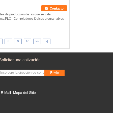
Contacto
s de producción de las que se trate.
cante:PLC - Controladores lógicos programables
8
9
10
>>
>|
Solicitar una cotización
Envíe
E-Mail
Mapa del Sitio
|
Sitio movil