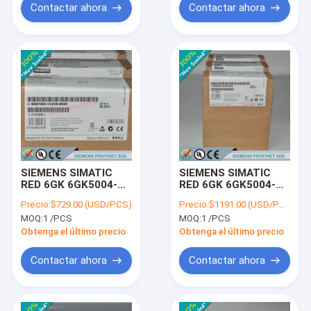
Contactar ahora
Contactar ahora
SIEMENS SIMATIC
SIEMENS SIMATIC
RED 6GK 6GK5004-
RED 6GK 6GK5004-
1GL00-1AB2 /
1GM00-1AB2 /
Precio:
$729.00 (USD/PCS)
Precio:
$1191.00 (USD/PCS)
6GK50041GL001AB2
6GK50041GM001AB2
MOQ:
1 /PCS
MOQ:
1 /PCS
Obtenga el último precio
Obtenga el último precio
Contactar ahora
Contactar ahora