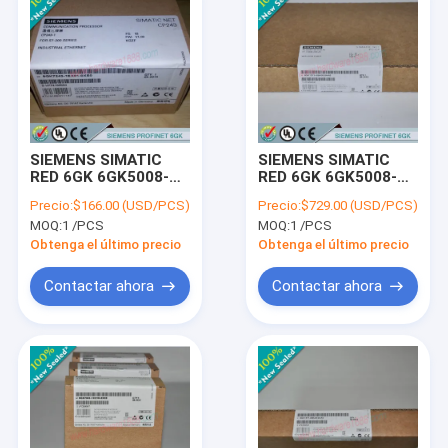
SIEMENS SIMATIC
SIEMENS SIMATIC
RED 6GK 6GK5008-
RED 6GK 6GK5008-
0BA00-1AB2 /
0GA00-1AB2 /
Precio:
$166.00 (USD/PCS)
Precio:
$729.00 (USD/PCS)
6GK50080BA001AB2
6GK50080GA001AB2
MOQ:
1 /PCS
MOQ:
1 /PCS
Obtenga el último precio
Obtenga el último precio
Contactar ahora
Contactar ahora
Inicio
Productos
Sobre nosotros