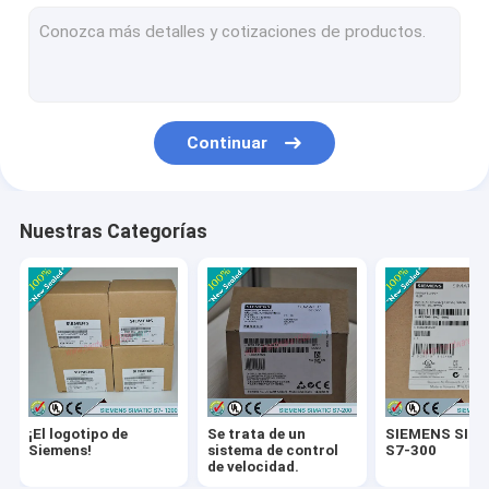
Se trata de un producto de fabricación de la Unión Europea.
SIEMENS SIMATIC S7-1500
Siemens Simatic HMI
Continuar
Se trata de un proyecto de investigación.
Se trata de un sistema de control de las emisiones.
Nuestras Categorías
Se trata de un proyecto de investigación.
Las condiciones de los productos:
El motor de Siemens
PLC de automatización Delta
¡El logotipo de
Se trata de un
SIEMENS SIM
Inversores de automatización Delta
Siemens!
sistema de control
S7-300
de velocidad.