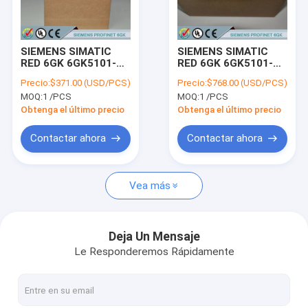
Visita a la fábrica
Control de Calidad
SIEMENS SIMATIC
SIEMENS SIMATIC
RED 6GK 6GK5101-
RED 6GK 6GK5101-
Contacto
1BB00-2AA3 /
1BC00-2AA3 /
Precio:
$371.00 (USD/PCS)
Precio:
$768.00 (USD/PCS)
6GK51011BB002AA3
6GK51011BC002AA3
MOQ:
1 /PCS
MOQ:
1 /PCS
Solicitar una cotización
Obtenga el último precio
Obtenga el último precio
Contactar ahora
Contactar ahora
¡El logotipo de Siemens!
Vea más
Se trata de un sistema de control de velocidad.
SIEMENS SIMATIC S7-300
Deja Un Mensaje
Le Responderemos Rápidamente
Se trata de una serie de medidas de seguridad.
SIEMENS SIMATIC S7-1200