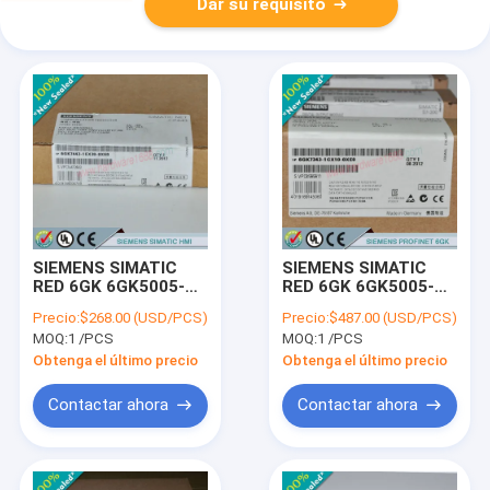
Dar su requisito
SIEMENS SIMATIC
SIEMENS SIMATIC
RED 6GK 6GK5005-
RED 6GK 6GK5005-
0BA00-1CA3 /
0GA00-1AB2 /
Precio:
$268.00 (USD/PCS)
Precio:
$487.00 (USD/PCS)
6GK50050BA001CA3
6GK50050GA001AB2
MOQ:
1 /PCS
MOQ:
1 /PCS
Obtenga el último precio
Obtenga el último precio
Contactar ahora
Contactar ahora