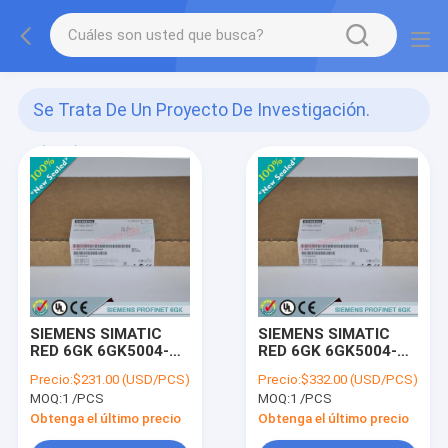
Se Trata De Un Proyecto De Investigación.
(160)
SIEMENS SIMATIC
SIEMENS SIMATIC
RED 6GK 6GK5004-
RED 6GK 6GK5004-
1BD00-1AB2 /
1BF00-1AB2 /
Precio:
$231.00 (USD/PCS)
Precio:
$332.00 (USD/PCS)
6GK50041BD001AB2
6GK50041BF001AB2
MOQ:
1 /PCS
MOQ:
1 /PCS
Obtenga el último precio
Obtenga el último precio