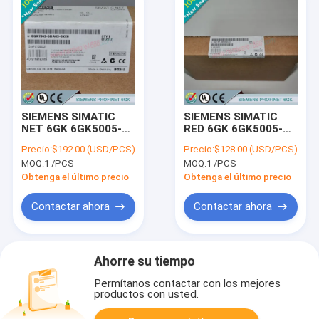
SIEMENS SIMATIC
SIEMENS SIMATIC
NET 6GK 6GK5005-
RED 6GK 6GK5005-
0BA00-1AA3 /
0BA00-1AB2 /
Precio:
$192.00 (USD/PCS)
Precio:
$128.00 (USD/PCS)
6GK50050BA001AA3
6GK50050BA001AB2
MOQ:
1 /PCS
MOQ:
1 /PCS
Obtenga el último precio
Obtenga el último precio
Contactar ahora
Contactar ahora
Ahorre su tiempo
Permítanos contactar con los mejores
productos con usted.