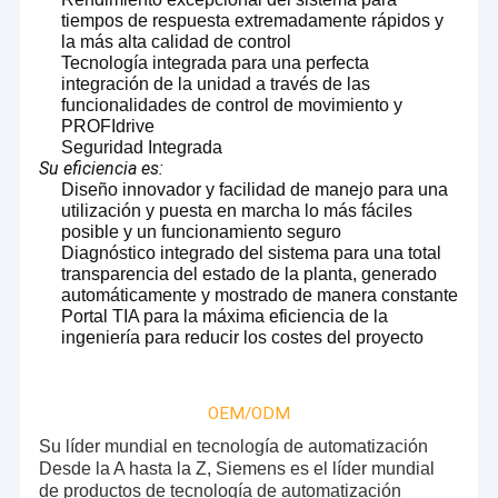
tiempos de respuesta extremadamente rápidos y
la más alta calidad de control
Tecnología integrada para una perfecta
integración de la unidad a través de las
funcionalidades de control de movimiento y
PROFIdrive
Seguridad Integrada
Su eficiencia es:
Diseño innovador y facilidad de manejo para una
utilización y puesta en marcha lo más fáciles
posible y un funcionamiento seguro
Diagnóstico integrado del sistema para una total
transparencia del estado de la planta, generado
automáticamente y mostrado de manera constante
Portal TIA para la máxima eficiencia de la
ingeniería para reducir los costes del proyecto
Inicio
PLC Hardware Mall
La empresa ofrece PLCs de
OEM/ODM
reemplazo, Servo Drives, HMI, Sistemas de Máquinas
Productos
Herramientas CNC y Robots, que incluyen a todos los
Su líder mundial en tecnología de automatización
principales fabricantes como Siemens, Allen Bradley,
Desde la A hasta la Z, Siemens es el líder mundial
Sobre nosotros
Fanuc, ABB y más.
de productos de tecnología de automatización