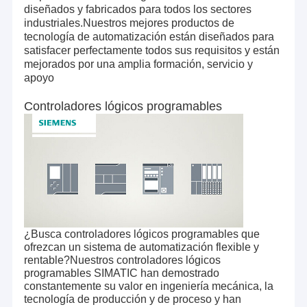
diseñados y fabricados para todos los sectores
Visita a la fábrica
PLC Hardware Mall
ofrecer una amplia gama de equipos
industriales.Nuestros mejores productos de
nuevos a precios muy competitivos.
tecnología de automatización están diseñados para
Control de Calidad
satisfacer perfectamente todos sus requisitos y están
Ofrecemos una amplia gama de artículos nuevos de los
mejorados por una amplia formación, servicio y
principales fabricantes de automatización industrial.Los
Contacto
apoyo
nuevos artículos se envían generalmente dentro de las 24
horas posteriores a la recepción del pago..
Solicitar una cotización
Controladores lógicos programables
Nos enorgullecemos de poder entregar cualquier cosa, en
cualquier lugar y en cualquier momento.
¡El logotipo de Siemens!
Con nuestro profundo conocimiento de la industria,
averiguamos cuándo las piezas se volverán obsoletas y a
menudo ponemos estos artículos en stock, para que
Se trata de un sistema de control de velocidad.
podamos ser su primer puerto de escala cuando necesite
nuestros servicios.
SIEMENS SIMATIC S7-300
¿Busca controladores lógicos programables que
PLC Hardware Mall
puede encontrar cualquier artículo
ofrezcan un sistema de automatización flexible y
Se trata de una serie de medidas de seguridad.
rentable?Nuestros controladores lógicos
que pueda necesitar, incluyendo piezas nuevas,
programables SIMATIC han demostrado
renovadas e incluso obsoletas.
SIEMENS SIMATIC S7-1200
constantemente su valor en ingeniería mecánica, la
Si un nuevo artículo ya no está disponible para su compra
tecnología de producción y de proceso y han
en el fabricante de equipos originales,es posible que