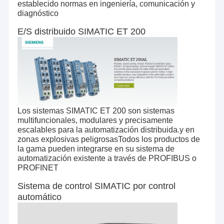
establecido normas en ingeniería, comunicación y
todavía podamos obtener un nuevo artículo de nuestra
Se trata de un producto de fabricación de la Unión Europea.
diagnóstico
extensa red mundial de proveedores o podemos
aconsejarle sobre una alternativa adecuada.
SIEMENS SIMATIC S7-1500
E/S distribuido SIMATIC ET 200
Siemens Simatic HMI
Se trata de un proyecto de investigación.
Se trata de un sistema de control de las emisiones.
Los sistemas SIMATIC ET 200 son sistemas
Se trata de un proyecto de investigación.
multifuncionales, modulares y precisamente
escalables para la automatización distribuida.y en
Las condiciones de los productos:
zonas explosivas peligrosasTodos los productos de
la gama pueden integrarse en su sistema de
automatización existente a través de PROFIBUS o
El motor de Siemens
PROFINET
PLC de automatización Delta
Sistema de control SIMATIC por control
automático
Inversores de automatización Delta