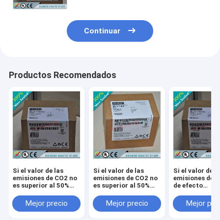
invernadero, el valor de las
emisiones de gases de efecto
invernadero es igual o superior a la
media de las emisiones de gases de
Continuar
efecto invernadero.
Productos Recomendados
Si el valor de las
Si el valor de las
Si el valor de l
emisiones de CO2 no
emisiones de CO2 no
emisiones de 
es superior al 50%
es superior al 50%
de efecto
del valor de las
del valor de las
invernadero es
emisiones de CO2 de
emisiones de CO2 de
inferior al valo
Mejor precio
Mejor precio
Mejor pre
los combustibles
los combustibles
las emisiones 
fósiles, el valor de
fósiles, el valor de
gases de efect