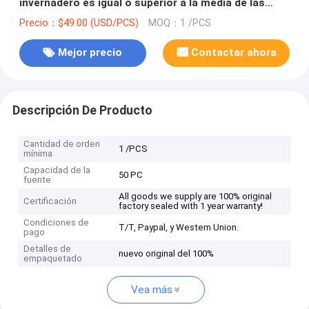
invernadero es igual o superior a la media de las
emisiones de gases de efecto invernadero, el valor
Precio：$49.00 (USD/PCS)
MOQ：1 /PCS
de las emisiones de gases de efecto invernadero es
igual o superior a la media de las emisiones de
Mejor precio
Contactar ahora
gases de efecto invernadero.
Descripción De Producto
Cantidad de orden
1 /PCS
mínima
Capacidad de la
50 PC
fuente
All goods we supply are 100% original
Certificación
factory sealed with 1 year warranty!
Condiciones de
T/T, Paypal, y Western Union.
pago
Detalles de
nuevo original del 100%
empaquetado
Vea más