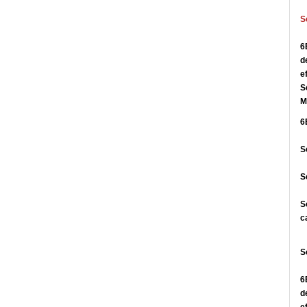
S
6
d
e
S
M
6
S
S
S
c
S
6
d