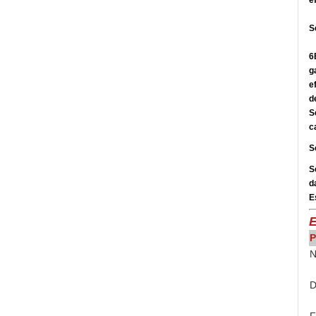
e
S
6
g
e
d
S
c
S
S
d
E
E
P
N
D