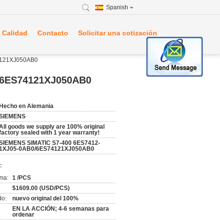
Spanish
 Calidad
Contacto
Solicitar una cotización
4121XJ050AB0
 6ES74121XJ050AB0
Hecho en Alemania
SIEMENS
All goods we supply are 100% original
factory sealed with 1 year warranty!
SIEMENS SIMATIC S7-400 6ES7412-
1XJ05-0AB0/6ES74121XJ050AB0
:
ma:
1 /PCS
$1609.00 (USD/PCS)
do:
nuevo original del 100%
EN LA ACCIÓN; 4-6 semanas para
ordenar