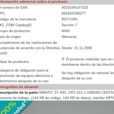
nformación adicional sobre el producto
l número de EAN
4019169147323
UPC
662643186277
ódigo de la mercancía
85371091
KZ_FDB/ CatalogID
Sección 7
rupo de productos
4040
aís de origen
Alemania
umplimiento de las restricciones de
ustancias de acuerdo con la Directiva
Desde: 21.11.2006
RoHS
R: El producto estándar que es u
lase de productos
devolverse dentro de las directr
ategoría de obligación para la
No hay obligación de retomar los
evolución de equipos eléctricos y
después de su uso
lectrónicos después de su uso
otografías de almacén
escripción de la parte:
SIMATIC S7-400, CPU 412-1 UNIDAD CENT
emoria de trabajo, (144 KB de código, 144 KB de datos), interfaz MP