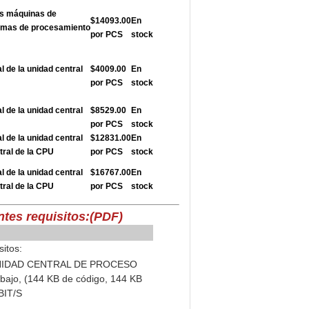
as máquinas de
$14093.00
En
temas de procesamiento
por PCS
stock
l de la unidad central
$4009.00
En
por PCS
stock
l de la unidad central
$8529.00
En
por PCS
stock
l de la unidad central
$12831.00
En
ntral de la CPU
por PCS
stock
l de la unidad central
$16767.00
En
ntral de la CPU
por PCS
stock
ntes requisitos:
(PDF)
sitos:
 UNIDAD CENTRAL DE PROCESO
ajo, (144 KB de código, 144 KB
BIT/S