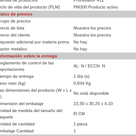
amilia de productos
Procesador 412
iclo de vida del producto (PLM)
PM300:Producto activo
atos de precios
rupo de precios
recio de lista
Muestra los precios
recio del cliente
Muestra los precios
mpuesto adicional por materia prima
No hay
actor metálico
No hay
nformación sobre la entrega
eglamento de control de las
AL: N / ECCN: N
xportaciones
iempo de entrega
1 día (s)
eso neto (kg)
0,834 Kg
as dimensiones del producto (W x L x
No está disponible
)
imensión del embalaje
23,30 x 30,20 x 4,10
nidad de medida del tamaño del
El CM
aquete
nidad de cantidad
1 pieza
mbalaje Cantidad
1