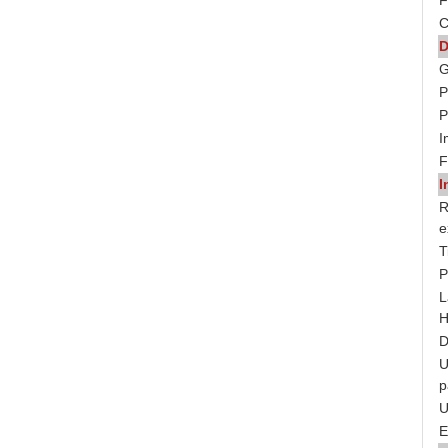
F
C
D
G
P
P
I
F
I
R
e
T
P
L
H
D
U
p
U
E