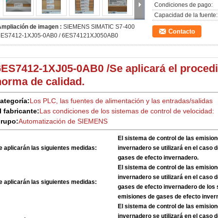
Condiciones de pago:
Capacidad de la fuente:
Ampliación de imagen :
SIEMENS SIMATIC S7-400
Contacto
6ES7412-1XJ05-0AB0 / 6ES74121XJ050AB0
6ES7412-1XJ05-0AB0 /
Se aplicará el proced
norma de calidad.
ategoría:
Los PLC, las fuentes de alimentación y las entradas/salidas
l fabricante:
Las condiciones de los sistemas de control de velocidad:
rupo:
Automatización de SIEMENS
El sistema de control de las emisio
e aplicarán las siguientes medidas:
invernadero se utilizará en el caso 
gases de efecto invernadero.
El sistema de control de las emisio
invernadero se utilizará en el caso 
e aplicarán las siguientes medidas:
gases de efecto invernadero de los 
emisiones de gases de efecto inver
El sistema de control de las emisio
invernadero se utilizará en el caso 