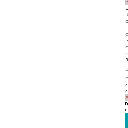
I
E
C
L
G
P
C
s
C
C
d
e
F
D
m