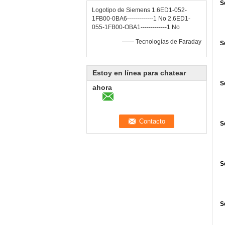
S
Logotipo de Siemens 1.6ED1-052-
1FB00-0BA6-------------1 No 2.6ED1-
055-1FB00-OBA1-------------1 No
—— Tecnologías de Faraday
S
Estoy en línea para chatear
S
ahora
S
S
S