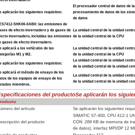
fecto invernadero.
El procesador central de datos de l
e aplicarán los siguientes requisitos:
procesamiento de datos de los sis
de datos
ES7412-5HK06-0AB0: las emisiones de
ases de efecto invernadero y de gases de
La unidad central de la unidad centra
fecto invernadero, incluidas las emisiones
de la unidad central de la CPU
e gases de efecto invernadero.
e aplicará a los vehículos de las
La unidad central de la unidad centra
ategorías M1 y M2.
de la unidad central de la CPU
La unidad central de la unidad centra
e aplicarán los siguientes requisitos:
de la unidad central de la unidad ce
e aplicará el método de ensayo de los
La unidad central de la unidad centra
atos de los equipos de ensayo de los
de la unidad central de la unidad ce
stados miembros.
specificaciones del producto
Se aplicarán los siguie
roducto
úmero del artículo
Se aplicarán los siguientes requi
SIMATIC S7-400, CPU 412-1
escripción del producto
CON: 288 KB de memoria de trab
de datos), interfaz MPI/DP 12 M