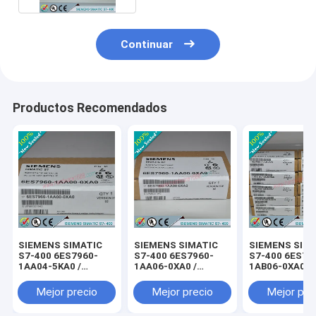
Continuar
Productos Recomendados
SIEMENS SIMATIC
SIEMENS SIMATIC
SIEMENS SIM
S7-400 6ES7960-
S7-400 6ES7960-
S7-400 6ES79
1AA04-5KA0 /
1AA06-0XA0 /
1AB06-0XA0 /
6ES79601AA045KA0
6ES79601AA060XA0
6ES79601AB0
Mejor precio
Mejor precio
Mejor pre