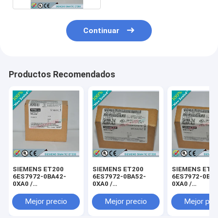
Continuar
Productos Recomendados
SIEMENS ET200
SIEMENS ET200
SIEMENS ET2
6ES7972-0BA42-
6ES7972-0BA52-
6ES7972-0BB4
0XA0 /
0XA0 /
0XA0 /
6ES79720BA420XA0
6ES79720BA520XA0
6ES79720BB4
Mejor precio
Mejor precio
Mejor pre