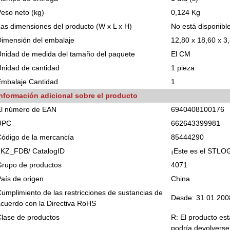
eso neto (kg)
0,124 Kg
as dimensiones del producto (W x L x H)
No está disponibl
imensión del embalaje
12,80 x 18,60 x 3
nidad de medida del tamaño del paquete
El CM
nidad de cantidad
1 pieza
Embalaje Cantidad
1
Información adicional sobre el producto
El número de EAN
6940408100176
UPC
662643399981
ódigo de la mercancía
85444290
LKZ_FDB/ CatalogID
¡Este es el STLO
Grupo de productos
4071
aís de origen
China.
umplimiento de las restricciones de sustancias de
Desde: 31.01.200
cuerdo con la Directiva RoHS
lase de productos
R: El producto est
podría devolverse 