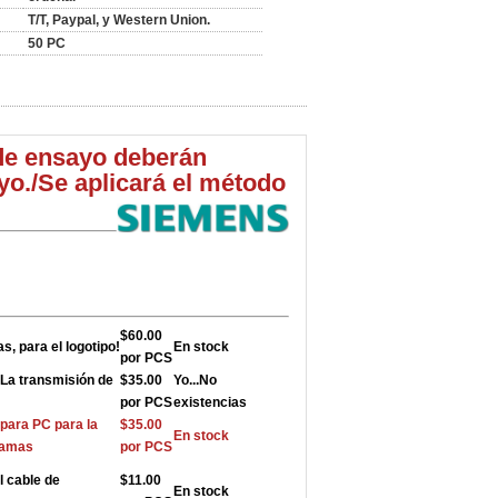
T/T, Paypal, y Western Union.
50 PC
 de ensayo deberán
yo.
/
Se aplicará el método
$60.00
s, para el logotipo!
En stock
por PCS
La transmisión de
$35.00
Yo...
No
por PCS
existencias
para PC para la
$35.00
En stock
ramas
por PCS
l cable de
$11.00
En stock