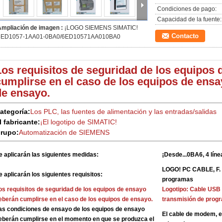
Condiciones de pago:
Capacidad de la fuente:
Ampliación de imagen :
¡LOGO SIEMENS SIMATIC!
Contacto
6ED1057-1AA01-0BA0/6ED10571AA010BA0
Los requisitos de seguridad de los equipos
cumplirse en el caso de los equipos de ensa
de ensayo.
ategoría:
Los PLC, las fuentes de alimentación y las entradas/salidas
l fabricante:
¡El logotipo de SIMATIC!
rupo:
Automatización de SIEMENS
e aplicarán las siguientes medidas:
¡Desde...0BA6, 4 línea
LOGO! PC CABLE, F. 
e aplicarán los siguientes requisitos:
programas
os requisitos de seguridad de los equipos de ensayo
Logotipo: Cable USB 
eberán cumplirse en el caso de los equipos de ensayo.
transmisión de prog
as condiciones de ensayo de los equipos de ensayo
El cable de modem, e
eberán cumplirse en el momento en que se produzca el