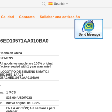
Spanish
 Calidad
Contacto
Solicitar una cotización
/6ED10571AA010BA0
Hecho en China
SIEMENS
All goods we supply are 100% original
factory sealed with 1 year warranty!
¡LOGOTIPO DE SIEMENS SIMATIC!
6ED1057-1AA01-
0BA0/6ED10571AA010BA0
:
ma:
1 /PCS
$35.00 (USD/PCS)
do:
nuevo original del 100%
EN LA ACCIÓN; 1-2 semanas para
ordenar