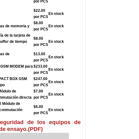
por PCS
$22.00
En stock
por PCS
$8.00
etas de memoria y
En stock
por PCS
ía de la tarjeta de
$8.00
uffer de tiempo
En stock
por PCS
tas de
$13.00
En stock
por PCS
X GSM MODEM para
$233.00
En stock
por PCS
MPACT BOX GSM
$247.00
En stock
ipo
por PCS
ódulo de
$7.00
En stock
nmutación directa
por PCS
 Módulo de
$6.00
 conmutación
En stock
por PCS
seguridad de los equipos de
 de ensayo.
(PDF)