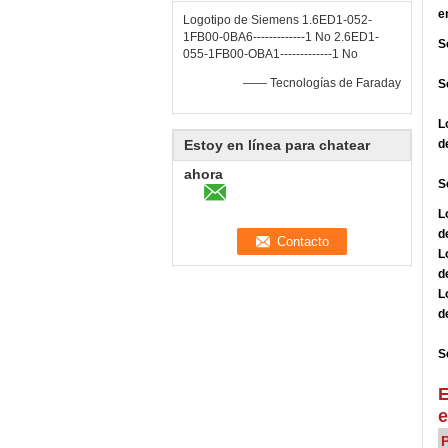
e
Logotipo de Siemens 1.6ED1-052-
1FB00-0BA6-------------1 No 2.6ED1-
S
055-1FB00-OBA1-------------1 No
—— Tecnologías de Faraday
S
L
Estoy en línea para chatear
d
ahora
S
L
d
L
d
L
d
S
E
e