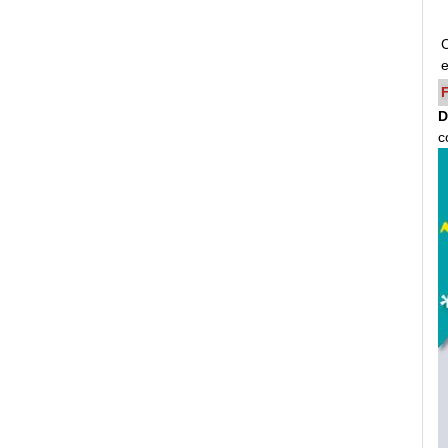
C
e
D
c