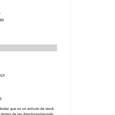
e
,80
GO!
8
ándar que es un artículo de stock
dentro de las directrices/período