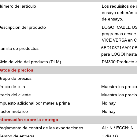
úmero del artículo
Los requisitos de
ensayo deberán cu
de ensayo.
escripción del producto
LOGO! CABLE USB 
programas desde 
VICE VERSA en 
6ED10571AA010BA
amilia de productos
para LOGO! hasta
iclo de vida del producto (PLM)
PM300:Producto a
Datos de precios
rupo de precios
recio de lista
Muestra los preci
recio del cliente
Muestra los preci
mpuesto adicional por materia prima
No hay
actor metálico
No hay
Información sobre la entrega
eglamento de control de las exportaciones
AL: N / ECCN: N
Tiempo de entrega
1 día (s)