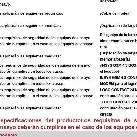
adaptador.
nsayo.
e aplicarán los siguientes requisitos:
¡Cable de modem!
e aplicarán las siguientes medidas:
¡Duplicación de tarj
El logotipo de la bater
os requisitos de seguridad de los equipos de ensayo
almacenamiento en b
eberán cumplirse en el caso de los equipos de ensayo.
real
¡Duplicación de tarje
e aplicarán las siguientes medidas:
memoria/batería!
os requisitos de seguridad de los equipos de ensayo
¡INSYS GSM 4.3 BO
eberán cumplirse en todos los casos.
el logotipo!
os requisitos de seguridad de los equipos de ensayo
INSYS GSM 4.3 CO
eberán cumplirse en todos los casos.
MODEM para el logot
os requisitos de seguridad de los equipos de ensayo
LOGO CONTACT 24 M
eberán cumplirse en el caso de los equipos de ensayo.
conmutación para co
LOGO CONTACT 230
e aplicarán las siguientes medidas:
conmutación para la
directa
specificaciones del producto
Los requisitos de 
nsayo deberán cumplirse en el caso de los equipos
Producto