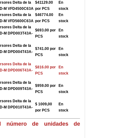
rsores Delta de la
$41129.00
En
FD-M VFD4500C63A
por PCS
stock
rsores Delta de la
$46774.00
En
FD-M VFD5600C63A
por PCS
stock
rsores Delta de la
$693.00 por
En
FD-M DPD003T43A-
PCS
stock
rsores Delta de la
$741.00 por
En
FD-M DPD004T43A-
PCS
stock
rsores Delta de la
$816.00 por
En
FD-M DPD006T43A-
PCS
stock
rsores Delta de la
$959.00 por
En
FD-M DPD009T43A-
PCS
stock
rsores Delta de la
$ 1009,00
En
FD-M DPD010T43A-
por PCS
stock
el número de unidades de