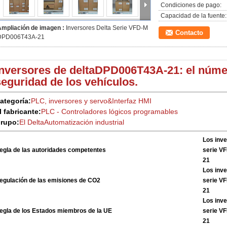
Condiciones de pago:
Capacidad de la fuente:
Ampliación de imagen :
Inversores Delta Serie VFD-M
Contacto
DPD006T43A-21
Inversores de delta
DPD006T43A-21: el núme
seguridad de los vehículos.
ategoría:
PLC, inversores y servo
&
Interfaz HMI
l fabricante:
PLC - Controladores lógicos programables
rupo:
El Delta
Automatización industrial
Los inve
egla de las autoridades competentes
serie V
21
Los inve
egulación de las emisiones de CO2
serie V
21
Los inve
egla de los Estados miembros de la UE
serie V
21