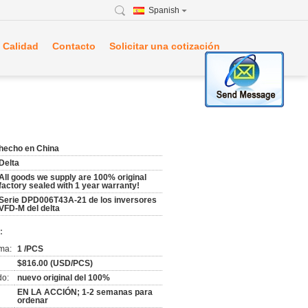
Spanish
 Calidad
Contacto
Solicitar una cotización
hecho en China
Delta
All goods we supply are 100% original
factory sealed with 1 year warranty!
Serie DPD006T43A-21 de los inversores
VFD-M del delta
:
ma:
1 /PCS
$816.00 (USD/PCS)
do:
nuevo original del 100%
EN LA ACCIÓN; 1-2 semanas para
ordenar