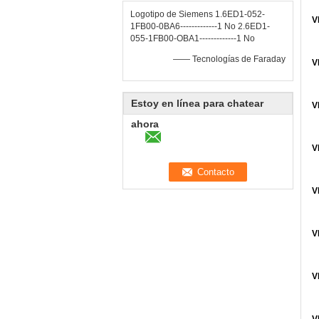
Logotipo de Siemens 1.6ED1-052-
V
1FB00-0BA6-------------1 No 2.6ED1-
055-1FB00-OBA1-------------1 No
—— Tecnologías de Faraday
V
Estoy en línea para chatear
V
ahora
V
V
V
V