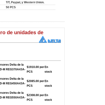
T/T, Paypal, y Western Union.
50 PCS
ro de unidades de
rsores Delta de la
$1910.00 por
En
FD-M REG370A43A-
PCS
stock
rsores Delta de la
$2085.00 por
En
FD-M REG450A43A-
PCS
stock
rsores Delta de la
$2308.00 por
En
FD-M REG550A43A-
PCS
stock