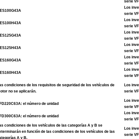
serie 
Los inve
ES100G43A
serie 
Los inve
ES100H43A
serie 
Los inve
ES125G43A
serie 
Los inve
ES125H43A
serie 
Los inve
ES160G43A
serie 
Los inve
ES160H43A
serie 
as condiciones de los requisitos de seguridad de los vehículos de
Los inve
otor no se aplicarán.
serie 
Los inve
FD220C63A: el número de unidad
serie V
Los inve
FD300C63A: el número de unidad
serie V
as condiciones de los vehículos de las categorías A y B se
Los inve
eterminarán en función de las condiciones de los vehículos de las
serie V
ategorías A y B.