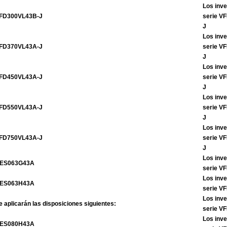
Los inve
FD300VL43B-J
serie V
J
Los inve
FD370VL43A-J
serie V
J
Los inve
FD450VL43A-J
serie V
J
Los inve
FD550VL43A-J
serie V
J
Los inve
FD750VL43A-J
serie V
J
Los inve
ES063G43A
serie 
Los inve
ES063H43A
serie 
Los inve
e aplicarán las disposiciones siguientes:
serie 
Los inve
ES080H43A