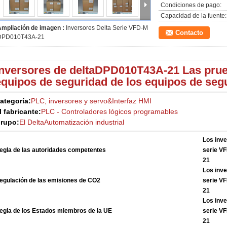
Condiciones de pago:
Capacidad de la fuente:
Ampliación de imagen :
Inversores Delta Serie VFD-M
Contacto
DPD010T43A-21
Inversores de delta
DPD010T43A-21 Las prueb
equipos de seguridad de los equipos de seg
ategoría:
PLC, inversores y servo
&
Interfaz HMI
l fabricante:
PLC - Controladores lógicos programables
rupo:
El Delta
Automatización industrial
Los inve
egla de las autoridades competentes
serie V
21
Los inve
egulación de las emisiones de CO2
serie V
21
Los inve
egla de los Estados miembros de la UE
serie V
21