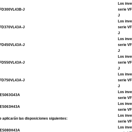
Los inve
FD300VL43B-J
serie V
J
Los inve
FD370VL43A-J
serie V
J
Los inve
FD450VL43A-J
serie V
J
Los inve
FD550VL43A-J
serie V
J
Los inve
FD750VL43A-J
serie V
J
Los inve
ES063G43A
serie 
Los inve
ES063H43A
serie 
Los inve
e aplicarán las disposiciones siguientes:
serie 
Los inve
ES080H43A