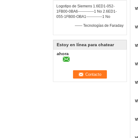
Logotipo de Siemens 1.6ED1-052-
V
1FB00-0BA6-------------1 No 2.6ED1-
055-1FB00-OBA1-------------1 No
—— Tecnologías de Faraday
V
Estoy en línea para chatear
V
ahora
V
V
V
V