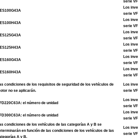
serie 
Los inve
ES100G43A
serie 
Los inve
ES100H43A
serie 
Los inve
ES125G43A
serie 
Los inve
ES125H43A
serie 
Los inve
ES160G43A
serie 
Los inve
ES160H43A
serie 
as condiciones de los requisitos de seguridad de los vehículos de
Los inve
otor no se aplicarán.
serie 
Los inve
FD220C63A: el número de unidad
serie V
Los inve
FD300C63A: el número de unidad
serie V
as condiciones de los vehículos de las categorías A y B se
Los inve
eterminarán en función de las condiciones de los vehículos de las
serie V
ategorías A y B.