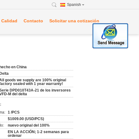
Spanish
 Calidad
Contacto
Solicitar una cotización
hecho en China
Delta
All goods we supply are 100% original
factory sealed with 1 year warranty!
Serie DPD010T43A-21 de los inversores
VFD-M del delta
:
ma:
1 /PCS
$1009.00 (USD/PCS)
do:
nuevo original del 100%
EN LA ACCIÓN; 1-2 semanas para
ordenar