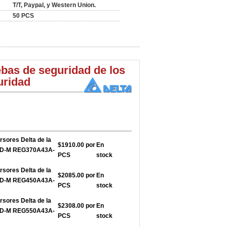
T/T, Paypal, y Western Union.
50 PCS
as de seguridad de los
uridad
rsores Delta de la
$1910.00 por
En
FD-M REG370A43A-
PCS
stock
rsores Delta de la
$2085.00 por
En
FD-M REG450A43A-
PCS
stock
rsores Delta de la
$2308.00 por
En
FD-M REG550A43A-
PCS
stock