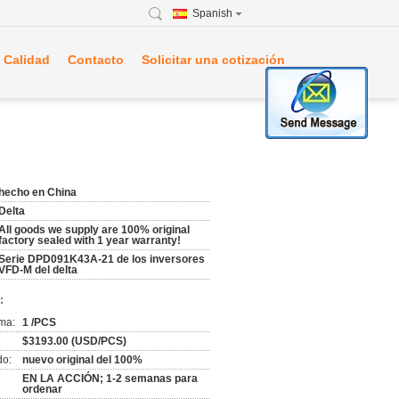
Spanish
 Calidad
Contacto
Solicitar una cotización
hecho en China
Delta
All goods we supply are 100% original
factory sealed with 1 year warranty!
Serie DPD091K43A-21 de los inversores
VFD-M del delta
:
ma:
1 /PCS
$3193.00 (USD/PCS)
do:
nuevo original del 100%
EN LA ACCIÓN; 1-2 semanas para
ordenar