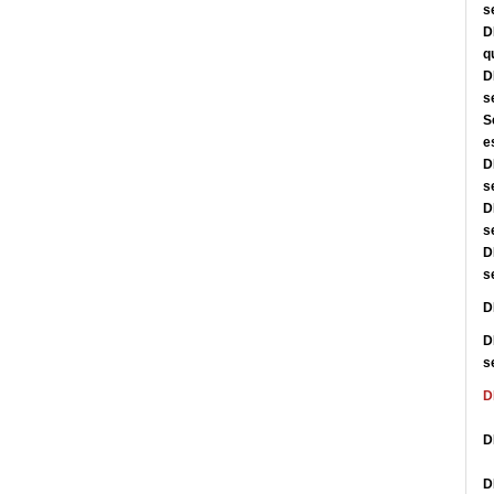
s
D
q
D
s
S
e
D
s
D
s
D
s
D
D
s
D
D
D