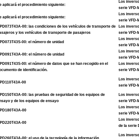
Los inverso
e aplicará el procedimiento siguiente:
serie VFD
Los inverso
e aplicará el procedimiento siguiente:
serie VFD
PD073T43A-00: las condiciones de los vehículos de transporte de
Los inverso
asajeros y los vehículos de transporte de pasajeros
serie VFD
Los inverso
PD073T43S-00: el número de unidad
serie VFD
Los inverso
PD091T43A-00: el número de unidad
serie VFD
PD091T43S-00: el número de datos que se han recogido en el
Los inverso
ocumento de identificación.
serie VFD
Los inverso
PD110T43A-00
serie VFD
PD150T43A-00: las pruebas de seguridad de los equipos de
Los inverso
nsayo y de los equipos de ensayo
serie VFD
Los inverso
PD180T43A-00
serie VFD
Los invers
PD220T43A-00
de la seri
Los inverso
PD260T43A-00: el uso de la tecnología de la información