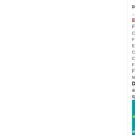
D
E
F
C
F
E
C
C
F
F
M
D
a
q