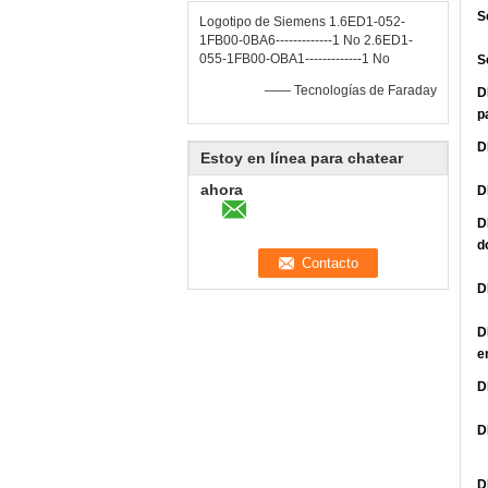
S
Logotipo de Siemens 1.6ED1-052-
1FB00-0BA6-------------1 No 2.6ED1-
055-1FB00-OBA1-------------1 No
S
—— Tecnologías de Faraday
D
p
D
Estoy en línea para chatear
ahora
D
D
d
D
D
e
D
D
D