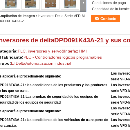
Condiciones de pago:
Capacidad de la fuente:
Ampliación de imagen :
Inversores Delta Serie VFD-M
Contacto
DPD091K43A-21
Inversores de delta
DPD091K43A-21 y sus c
ategoría:
PLC, inversores y servo
&
Interfaz HMI
l fabricante:
PLC - Controladores lógicos programables
rupo:
El Delta
Automatización industrial
Los inverso
e aplicará el procedimiento siguiente:
serie VFD
PD018T43A-21: las condiciones de los productos y los productos
Los inverso
e los que se trate.
serie VFD
PD024T43A-21 Las pruebas de seguridad de los equipos de
Los inverso
eguridad de los equipos de seguridad
serie VFD
Los inverso
e aplicará el procedimiento siguiente:
serie VFD
PD038T43A-21: las condiciones de los vehículos de transporte de
Los inverso
ercancías
serie VFD