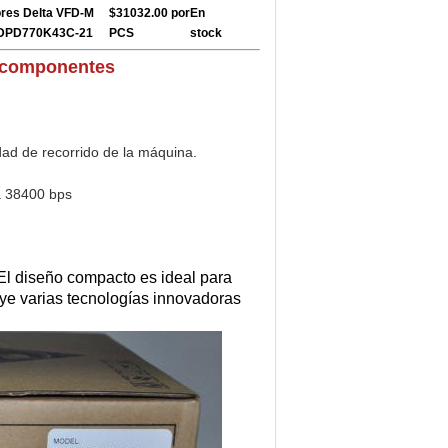
ores Delta VFD-M
$31032.00 por
En
e DPD770K43C-21
PCS
stock
 componentes
idad de recorrido de la máquina.
a 38400 bps
 El diseño compacto es ideal para
ye varias tecnologías innovadoras