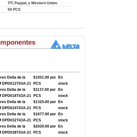
T/T, Paypal, y Western Union.
50 PCS
omponentes
res Delta de la
$1051.00 por
En
-M DPD012T43A-21
PCS
stock
res Delta de la
$1137.00 por
En
-M DPD018T43A-21
PCS
stock
res Delta de la
$1325.00 por
En
-M DPD024T43A-21
PCS
stock
res Delta de la
$1677.00 por
En
-M DPD032T43A-21
PCS
stock
res Delta de la
$2020.00 por
En
-M DPD038T43A-21
PCS
stock