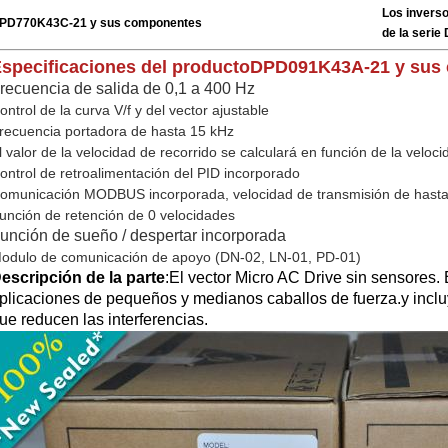
Los invers
PD770K43C-21 y sus componentes
de la seri
specificaciones del producto
DPD091K43A-21 y sus
recuencia de salida de 0,1 a 400 Hz
ontrol de la curva V/f y del vector ajustable
recuencia portadora de hasta 15 kHz
l valor de la velocidad de recorrido se calculará en función de la veloc
ontrol de retroalimentación del PID incorporado
omunicación MODBUS incorporada, velocidad de transmisión de hast
unción de retención de 0 velocidades
unción de sueño / despertar incorporada
odulo de comunicación de apoyo (DN-02, LN-01, PD-01)
escripción de la parte
:
El vector Micro AC Drive sin sensores.
plicaciones de pequeños y medianos caballos de fuerza.y inclu
ue reducen las interferencias.