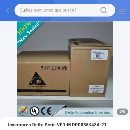
2
/
5
Inversores Delta Serie VFD-M DPD036K43A-21