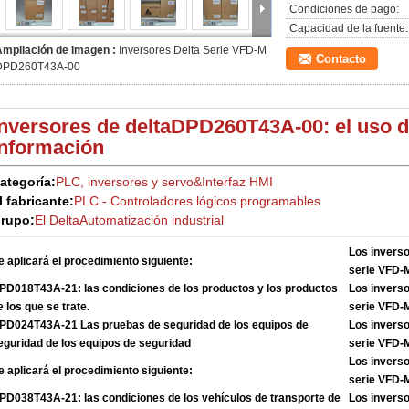
Condiciones de pago:
Capacidad de la fuente:
Ampliación de imagen :
Inversores Delta Serie VFD-M
Contacto
DPD260T43A-00
Inversores de delta
DPD260T43A-00: el uso de
información
ategoría:
PLC, inversores y servo
&
Interfaz HMI
l fabricante:
PLC - Controladores lógicos programables
rupo:
El Delta
Automatización industrial
Los inverso
e aplicará el procedimiento siguiente:
serie VFD
PD018T43A-21: las condiciones de los productos y los productos
Los inverso
e los que se trate.
serie VFD
PD024T43A-21 Las pruebas de seguridad de los equipos de
Los inverso
eguridad de los equipos de seguridad
serie VFD
Los inverso
e aplicará el procedimiento siguiente:
serie VFD
PD038T43A-21: las condiciones de los vehículos de transporte de
Los inverso