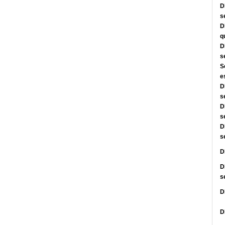
D
s
D
q
D
s
S
e
D
s
D
s
D
s
D
D
s
D
D