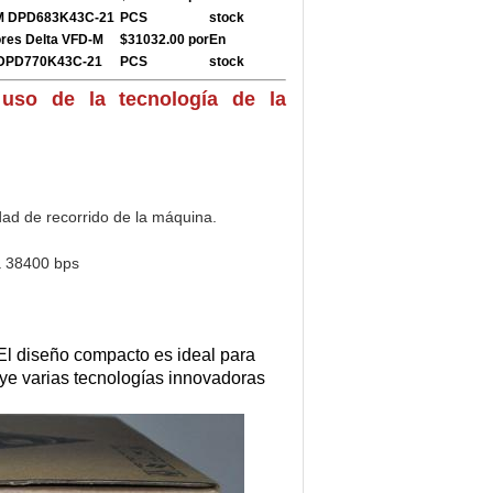
-M DPD683K43C-21
PCS
stock
ores Delta VFD-M
$31032.00 por
En
e DPD770K43C-21
PCS
stock
uso de la tecnología de la
idad de recorrido de la máquina.
a 38400 bps
 El diseño compacto es ideal para
ye varias tecnologías innovadoras