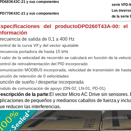
PD683K43C-21 y sus componentes
serie VFD
Los invers
PD770K43C-21 y sus componentes
de la seri
specificaciones del producto
DPD260T43A-00: el 
nformación
recuencia de salida de 0,1 a 400 Hz
ontrol de la curva V/f y del vector ajustable
recuencia portadora de hasta 15 kHz
l valor de la velocidad de recorrido se calculará en función de la veloc
ontrol de retroalimentación del PID incorporado
omunicación MODBUS incorporada, velocidad de transmisión de hast
unción de retención de 0 velocidades
unción de sueño / despertar incorporada
odulo de comunicación de apoyo (DN-02, LN-01, PD-01)
escripción de la parte
:
El vector Micro AC Drive sin sensores.
plicaciones de pequeños y medianos caballos de fuerza.y inclu
ue reducen las interferencias.