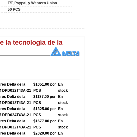
T/T, Paypal, y Western Union.
50 PCS
 la tecnología de la
res Delta de la
$1051.00 por
En
-M DPD012T43A-21
PCS
stock
res Delta de la
$1137.00 por
En
-M DPD018T43A-21
PCS
stock
res Delta de la
$1325.00 por
En
-M DPD024T43A-21
PCS
stock
res Delta de la
$1677.00 por
En
-M DPD032T43A-21
PCS
stock
res Delta de la
$2020.00 por
En