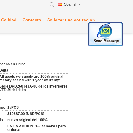
Spanish
 Calidad
Contacto
Solicitar una cotización
hecho en China
Delta
All goods we supply are 100% original
factory sealed with 1 year warranty!
Serie DPD260T43A-00 de los inversores
VFD-M del delta
:
ma:
1 /PCS
$10887.00 (USD/PCS)
do:
nuevo original del 100%
EN LA ACCIÓN; 1-2 semanas para
ordenar