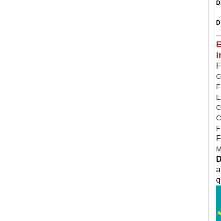
D
D
E
i
F
C
F
E
C
C
F
F
M
D
a
q