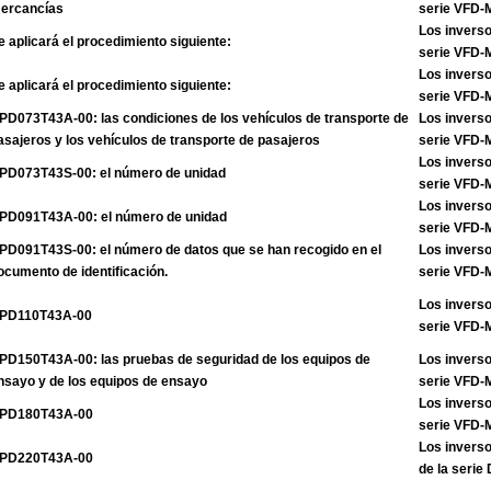
ercancías
serie VFD
Los inverso
e aplicará el procedimiento siguiente:
serie VFD
Los inverso
e aplicará el procedimiento siguiente:
serie VFD
PD073T43A-00: las condiciones de los vehículos de transporte de
Los inverso
asajeros y los vehículos de transporte de pasajeros
serie VFD
Los inverso
PD073T43S-00: el número de unidad
serie VFD
Los inverso
PD091T43A-00: el número de unidad
serie VFD
PD091T43S-00: el número de datos que se han recogido en el
Los inverso
ocumento de identificación.
serie VFD
Los inverso
PD110T43A-00
serie VFD
PD150T43A-00: las pruebas de seguridad de los equipos de
Los inverso
nsayo y de los equipos de ensayo
serie VFD
Los inverso
PD180T43A-00
serie VFD
Los invers
PD220T43A-00
de la seri