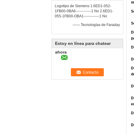
m
Logotipo de Siemens 1.6ED1-052-
1FB00-0BA6-------------1 No 2.6ED1-
S
055-1FB00-OBA1-------------1 No
S
—— Tecnologías de Faraday
D
p
Estoy en línea para chatear
D
ahora
D
D
d
D
D
e
D
D