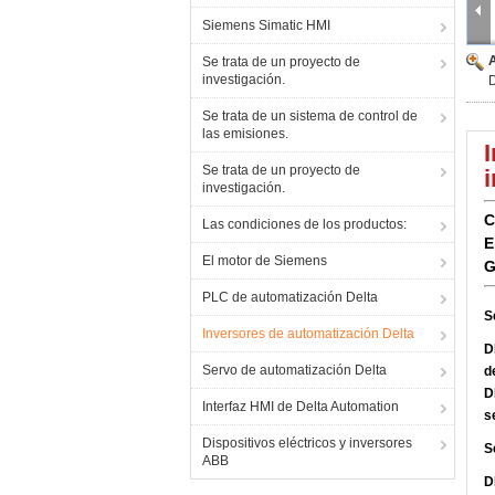
Siemens Simatic HMI
Se trata de un proyecto de
investigación.
Se trata de un sistema de control de
las emisiones.
Se trata de un proyecto de
investigación.
C
Las condiciones de los productos:
E
El motor de Siemens
G
PLC de automatización Delta
S
Inversores de automatización Delta
D
Servo de automatización Delta
d
D
Interfaz HMI de Delta Automation
s
Dispositivos eléctricos y inversores
S
ABB
D