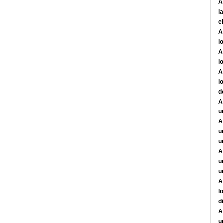
A
l
e
A
l
A
l
A
l
d
A
u
A
u
u
A
u
u
A
l
d
A
u