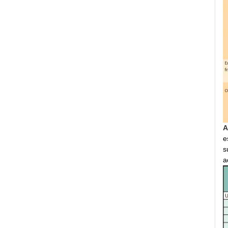
A
e
s
a