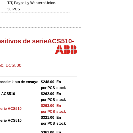
T/T, Paypal, y Western Union.
50 PCS
sitivos de serie
ACS510-
50, DCS800
rocedimiento de ensayo
$248.00
En
por PCS
stock
ie ACS510
$262.00
En
por PCS
stock
$293.00
En
serie ACS510
por PCS
stock
$321.00
En
serie ACS510
por PCS
stock
$361.00
En