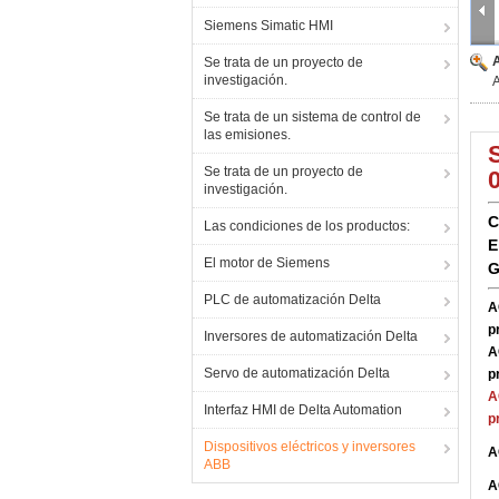
Siemens Simatic HMI
Se trata de un proyecto de
investigación.
Se trata de un sistema de control de
las emisiones.
Se trata de un proyecto de
investigación.
C
Las condiciones de los productos:
E
El motor de Siemens
G
PLC de automatización Delta
A
p
Inversores de automatización Delta
A
Servo de automatización Delta
p
A
Interfaz HMI de Delta Automation
p
Dispositivos eléctricos y inversores
A
ABB
A