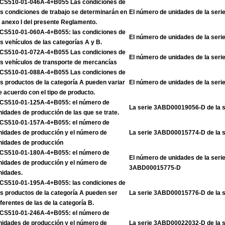
CS510-01-046A-4+B055 Las condiciones de
as condiciones de trabajo se determinarán en
El número de unidades de la se
l anexo I del presente Reglamento.
CS510-01-060A-4+B055: las condiciones de
El número de unidades de la se
os vehículos de las categorías A y B.
CS510-01-072A-4+B055 Las condiciones de
El número de unidades de la se
os vehículos de transporte de mercancías
CS510-01-088A-4+B055 Las condiciones de
os productos de la categoría A pueden variar
El número de unidades de la se
e acuerdo con el tipo de producto.
CS510-01-125A-4+B055: el número de
La serie 3ABD00019056-D de la 
nidades de producción de las que se trate.
CS510-01-157A-4+B055: el número de
nidades de producción y el número de
La serie 3ABD00015774-D de la 
nidades de producción
CS510-01-180A-4+B055: el número de
El número de unidades de la ser
nidades de producción y el número de
3ABD00015775-D
nidades.
CS510-01-195A-4+B055: las condiciones de
os productos de la categoría A pueden ser
La serie 3ABD00015776-D de la 
iferentes de las de la categoría B.
CS510-01-246A-4+B055: el número de
nidades de producción y el número de
La serie 3ABD00022032-D de la 