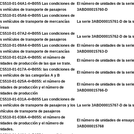
CS510-01-04A1-4+B055 Las condiciones de
El número de unidades de la ser
os vehículos de transporte de pasajeros
3ABD00015760-D
CS510-01-05A6-4+B055 Las condiciones de
os vehículos de transporte de mercancías
La serie 3ABD00015761-D de la 
éreas
CS510-01-07A2-4+B055 Las condiciones de
La serie 3ABD00015762-D de la 
os vehículos de transporte de pasajeros
CS510-01-09A4-4+B055 Las condiciones de
El número de unidades de la ser
os vehículos de transporte de mercancías
3ABD00015763-D
CS510-01-012A-4+B055: el número de
El número de unidades de la se
nidades de producción de las que se trate.
CS510-01-017A-4+B055: las condiciones de
El número de unidades de la se
os vehículos de las categorías A y B
CS510-01-025A-4+B055: el número de
El número de unidades de la ser
nidades de producción y el número de
3ABD00015766-D
nidades de producción
CS510-01-031A-4+B055 Las condiciones de
os vehículos de transporte de pasajeros y los
La serie 3ABD00015767-D de la 
ehículos de transporte de pasajeros
CS510-01-038A-4+B055: el número de
El número de unidades de ensayo 
nidades de producción y el número de
3ABD00015768
nidades.