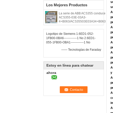
v
Los Mejores Productos
v
A
La serie de ABB ACS355 conduce
p
ACS355-03E-03A3-
4+B063/ACS35503E03A34+B063
p
A
p
Logotipo de Siemens 1.6ED1-052-
p
1FB00-0BA6-------------1 No 2.6ED1-
055-1FB00-OBA1-------------1 No
A
p
—— Tecnologías de Faraday
A
p
p
Estoy en línea para chatear
A
ahora
y
A
p
p
A
c
i
A