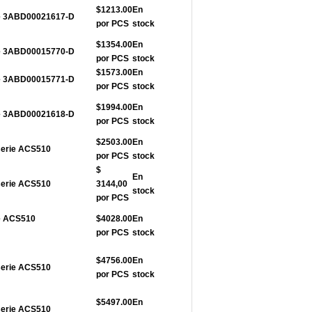
$1213.00
En
rie 3ABD00021617-D
por PCS
stock
$1354.00
En
rie 3ABD00015770-D
por PCS
stock
$1573.00
En
rie 3ABD00015771-D
por PCS
stock
$1994.00
En
rie 3ABD00021618-D
por PCS
stock
$2503.00
En
serie ACS510
por PCS
stock
$
En
serie ACS510
3144,00
stock
por PCS
ie ACS510
$4028.00
En
por PCS
stock
$4756.00
En
serie ACS510
por PCS
stock
$5497.00
En
serie ACS510