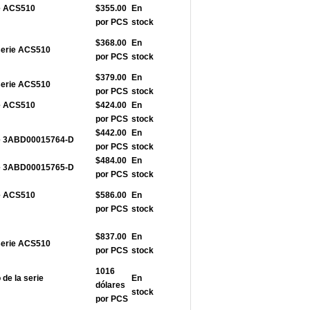
ie ACS510
$355.00
En
por PCS
stock
$368.00
En
serie ACS510
por PCS
stock
$379.00
En
serie ACS510
por PCS
stock
ie ACS510
$424.00
En
por PCS
stock
$442.00
En
rie 3ABD00015764-D
por PCS
stock
$484.00
En
rie 3ABD00015765-D
por PCS
stock
ie ACS510
$586.00
En
por PCS
stock
$837.00
En
serie ACS510
por PCS
stock
1016
de la serie
En
dólares
stock
por PCS