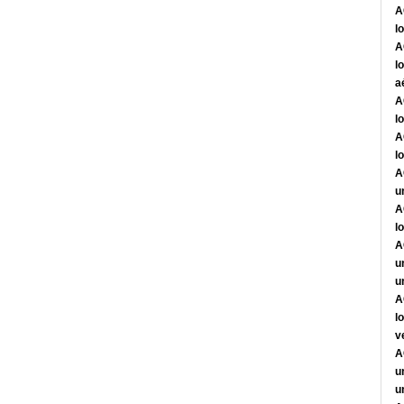
A
l
A
l
a
A
l
A
l
A
u
A
l
A
u
u
A
l
v
A
u
u