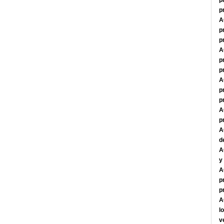
p
p
A
p
p
A
p
p
A
p
p
A
p
A
d
A
y
A
p
p
A
l
v