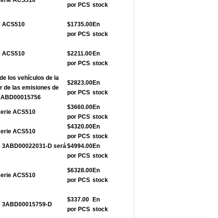
serie ACS510
por PCS
stock
ie ACS510
$1735.00
En
por PCS
stock
ie ACS510
$2211.00
En
por PCS
stock
de los vehículos de la
$2823.00
En
r de las emisiones de
por PCS
stock
e 3ABD00015756
$3660.00
En
serie ACS510
por PCS
stock
$4320.00
En
serie ACS510
por PCS
stock
rie 3ABD00022031-D será
$4994.00
En
por PCS
stock
$6328.00
En
serie ACS510
por PCS
stock
$337.00
En
rie 3ABD00015759-D
por PCS
stock