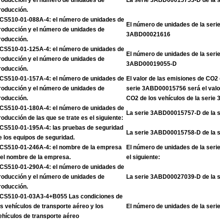
roducción y el número de unidades de
La serie 3ABD00015753-D de la 
roducción.
CS510-01-088A-4: el número de unidades de
El número de unidades de la ser
roducción y el número de unidades de
3ABD00021616
roducción.
CS510-01-125A-4: el número de unidades de
El número de unidades de la ser
roducción y el número de unidades de
3ABD00019055-D
roducción.
CS510-01-157A-4: el número de unidades de
El valor de las emisiones de CO2 
roducción y el número de unidades de
serie 3ABD00015756 será el valo
roducción.
CO2 de los vehículos de la seri
CS510-01-180A-4: el número de unidades de
La serie 3ABD00015757-D de la 
roducción de las que se trate es el siguiente:
CS510-01-195A-4: las pruebas de seguridad
La serie 3ABD00015758-D de la 
e los equipos de seguridad.
CS510-01-246A-4: el nombre de la empresa
El número de unidades de la se
 el nombre de la empresa.
el siguiente:
CS510-01-290A-4: el número de unidades de
roducción y el número de unidades de
La serie 3ABD00027039-D de la 
roducción.
CS510-01-03A3-4+B055 Las condiciones de
os vehículos de transporte aéreo y los
El número de unidades de la se
ehículos de transporte aéreo