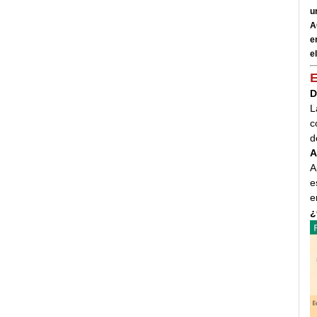
u
A
e
el
E
D
L
c
d
A
A
e
e
¿