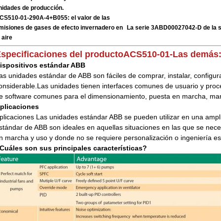
nidades de producción.
CS510-01-290A-4+B055: el valor de las
misiones de gases de efecto invernadero en
La serie 3ABD00027042-D de la 
 aire
specificaciones del producto
ACS510-01-
Las demás
ispositivos estándar ABB
as unidades estándar de ABB son fáciles de comprar, instalar, configur
onsiderable.Las unidades tienen interfaces comunes de usuario y pro
e software comunes para el dimensionamiento, puesta en marcha, ma
plicaciones
plicaciones Las unidades estándar ABB se pueden utilizar en una ampl
stándar de ABB son ideales en aquellas situaciones en las que se necesi
n marcha y uso y donde no se requiere personalización o ingeniería es
Cuáles son sus principales características?