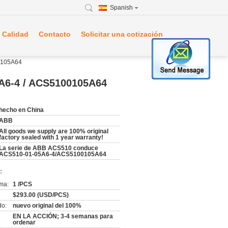
Spanish
 Calidad
Contacto
Solicitar una cotización
0105A64
5A6-4 / ACS5100105A64
hecho en China
ABB
All goods we supply are 100% original
factory sealed with 1 year warranty!
La serie de ABB ACS510 conduce
ACS510-01-05A6-4/ACS5100105A64
:
ma:
1 /PCS
$293.00 (USD/PCS)
do:
nuevo original del 100%
EN LA ACCIÓN; 3-4 semanas para
ordenar