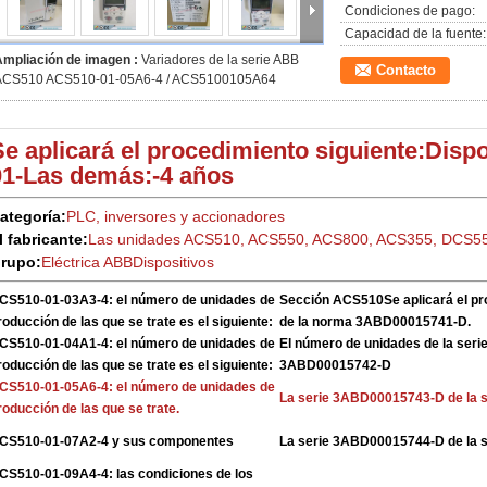
Condiciones de pago:
Capacidad de la fuente:
Ampliación de imagen :
Variadores de la serie ABB
Contacto
ACS510 ACS510-01-05A6-4 / ACS5100105A64
Se aplicará el procedimiento siguiente:
Dispo
01-
Las demás:
-4 años
ategoría:
PLC, inversores y accionadores
l fabricante:
Las unidades ACS510, ACS550, ACS800, ACS355, DCS5
rupo:
Eléctrica ABB
Dispositivos
CS510-01-03A3-4: el número de unidades de
Sección ACS510
Se aplicará el p
roducción de las que se trate es el siguiente:
de la norma 3ABD00015741-D.
CS510-01-04A1-4: el número de unidades de
El número de unidades de la ser
roducción de las que se trate es el siguiente:
3ABD00015742-D
CS510-01-05A6-4: el número de unidades de
La serie 3ABD00015743-D de la 
roducción de las que se trate.
CS510-01-07A2-4 y sus componentes
La serie 3ABD00015744-D de la 
CS510-01-09A4-4: las condiciones de los