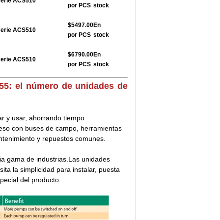
serie ACS510
por PCS
stock
$5497.00
En
serie ACS510
por PCS
stock
$6790.00
En
serie ACS510
por PCS
stock
5: el número de unidades de
ar y usar, ahorrando tiempo
ceso con buses de campo, herramientas
ntenimiento y repuestos comunes.
ia gama de industrias.Las unidades
ta la simplicidad para instalar, puesta
pecial del producto.