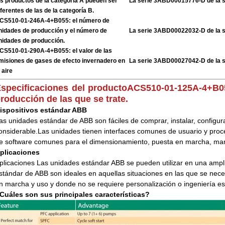
os productos de la categoría A pueden ser
La serie 3ABD00015776-D de la 
iferentes de las de la categoría B.
CS510-01-246A-4+B055: el número de
nidades de producción y el número de
La serie 3ABD00022032-D de la 
nidades de producción.
CS510-01-290A-4+B055: el valor de las
misiones de gases de efecto invernadero en
La serie 3ABD00027042-D de la 
 aire
specificaciones del producto
ACS510-01-125A-4+B05
roducción de las que se trate.
ispositivos estándar ABB
as unidades estándar de ABB son fáciles de comprar, instalar, configur
onsiderable.Las unidades tienen interfaces comunes de usuario y pro
e software comunes para el dimensionamiento, puesta en marcha, ma
plicaciones
plicaciones Las unidades estándar ABB se pueden utilizar en una ampl
stándar de ABB son ideales en aquellas situaciones en las que se necesi
n marcha y uso y donde no se requiere personalización o ingeniería es
Cuáles son sus principales características?