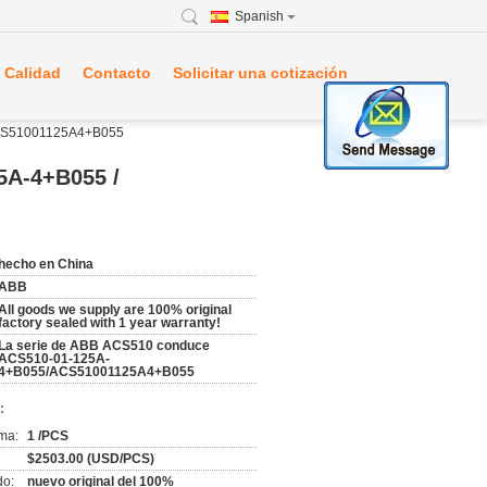
Spanish
 Calidad
Contacto
Solicitar una cotización
 ACS51001125A4+B055
5A-4+B055 /
hecho en China
ABB
All goods we supply are 100% original
factory sealed with 1 year warranty!
La serie de ABB ACS510 conduce
ACS510-01-125A-
4+B055/ACS51001125A4+B055
:
ma:
1 /PCS
$2503.00 (USD/PCS)
do:
nuevo original del 100%