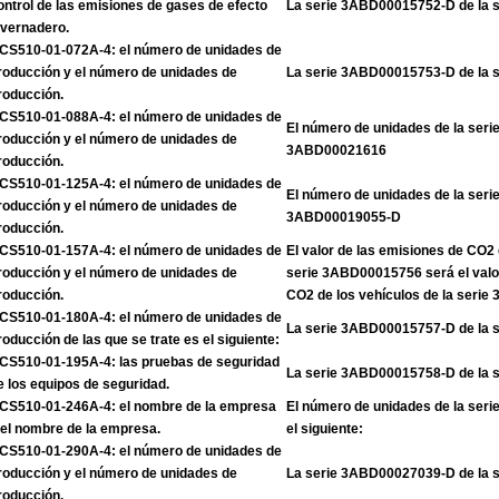
ontrol de las emisiones de gases de efecto
La serie 3ABD00015752-D de la 
nvernadero.
CS510-01-072A-4: el número de unidades de
roducción y el número de unidades de
La serie 3ABD00015753-D de la 
roducción.
CS510-01-088A-4: el número de unidades de
El número de unidades de la ser
roducción y el número de unidades de
3ABD00021616
roducción.
CS510-01-125A-4: el número de unidades de
El número de unidades de la ser
roducción y el número de unidades de
3ABD00019055-D
roducción.
CS510-01-157A-4: el número de unidades de
El valor de las emisiones de CO2 
roducción y el número de unidades de
serie 3ABD00015756 será el valo
roducción.
CO2 de los vehículos de la seri
CS510-01-180A-4: el número de unidades de
La serie 3ABD00015757-D de la 
roducción de las que se trate es el siguiente:
CS510-01-195A-4: las pruebas de seguridad
La serie 3ABD00015758-D de la 
e los equipos de seguridad.
CS510-01-246A-4: el nombre de la empresa
El número de unidades de la se
 el nombre de la empresa.
el siguiente:
CS510-01-290A-4: el número de unidades de
roducción y el número de unidades de
La serie 3ABD00027039-D de la 
roducción.