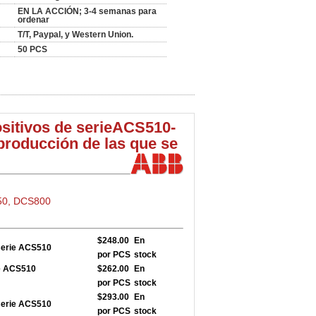
EN LA ACCIÓN; 3-4 semanas para
ordenar
T/T, Paypal, y Western Union.
50 PCS
sitivos de serie
ACS510-
producción de las que se
50, DCS800
$248.00
En
serie ACS510
por PCS
stock
ie ACS510
$262.00
En
por PCS
stock
$293.00
En
serie ACS510
por PCS
stock