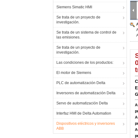
Siemens Simatic HMI
Se trata de un proyecto de
investigación.
Se trata de un sistema de control de
las emisiones.
Se trata de un proyecto de
investigación.
Las condiciones de los productos:
t
El motor de Siemens
C
PLC de automatización Delta
E
Inversores de automatización Delta
G
Servo de automatización Delta
A
p
Interfaz HMI de Delta Automation
A
Dispositivos eléctricos y inversores
p
ABB
A
p