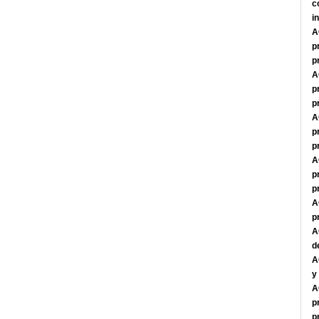
c
i
A
p
p
A
p
p
A
p
p
A
p
p
A
p
A
d
A
y
A
p
p