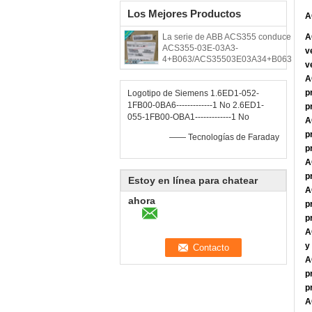
Los Mejores Productos
A
La serie de ABB ACS355 conduce
A
ACS355-03E-03A3-
v
4+B063/ACS35503E03A34+B063
v
A
p
Logotipo de Siemens 1.6ED1-052-
1FB00-0BA6-------------1 No 2.6ED1-
p
055-1FB00-OBA1-------------1 No
A
p
—— Tecnologías de Faraday
p
A
p
Estoy en línea para chatear
A
ahora
p
p
A
y
A
p
p
A