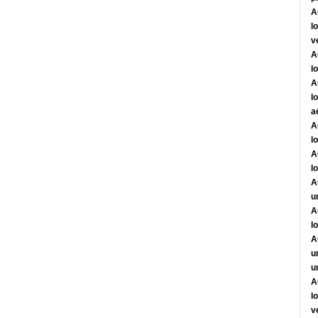
A
l
v
A
l
A
l
a
A
l
A
l
A
u
A
l
A
u
u
A
l
v