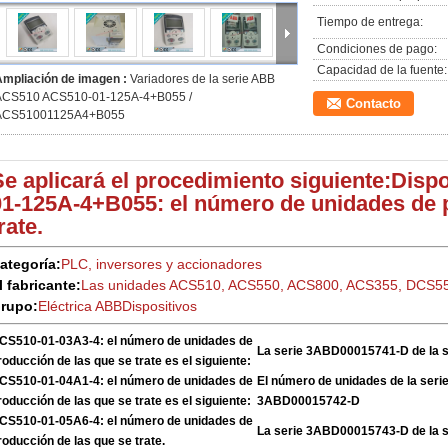
Tiempo de entrega:
Condiciones de pago:
Capacidad de la fuente:
Ampliación de imagen :
Variadores de la serie ABB
ACS510 ACS510-01-125A-4+B055 /
Contacto
ACS51001125A4+B055
Se aplicará el procedimiento siguiente:
Dispo
01-125A-4+B055: el número de unidades de 
rate.
ategoría:
PLC, inversores y accionadores
l fabricante:
Las unidades ACS510, ACS550, ACS800, ACS355, DCS5
rupo:
Eléctrica ABB
Dispositivos
CS510-01-03A3-4: el número de unidades de
La serie 3ABD00015741-D de la 
roducción de las que se trate es el siguiente:
CS510-01-04A1-4: el número de unidades de
El número de unidades de la ser
roducción de las que se trate es el siguiente:
3ABD00015742-D
CS510-01-05A6-4: el número de unidades de
La serie 3ABD00015743-D de la 
roducción de las que se trate.