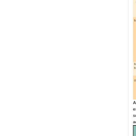
A
e
s
a