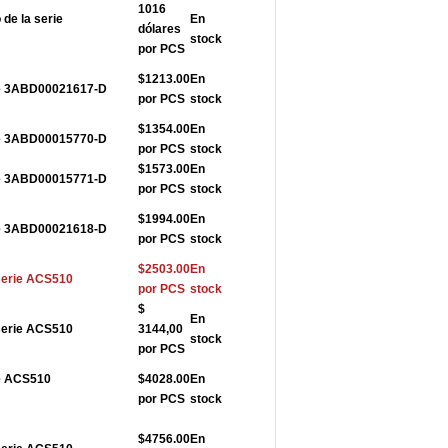
1016
de la serie
En
dólares
stock
por PCS
$1213.00
En
rie 3ABD00021617-D
por PCS
stock
$1354.00
En
rie 3ABD00015770-D
por PCS
stock
$1573.00
En
rie 3ABD00015771-D
por PCS
stock
$1994.00
En
rie 3ABD00021618-D
por PCS
stock
$2503.00
En
serie ACS510
por PCS
stock
$
En
serie ACS510
3144,00
stock
por PCS
ie ACS510
$4028.00
En
por PCS
stock
$4756.00
En