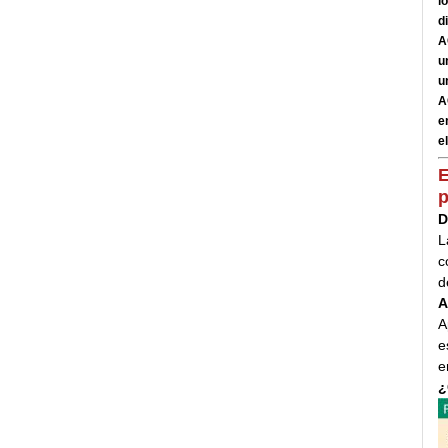
l
d
A
u
u
A
e
el
E
p
D
L
c
d
A
A
e
e
¿