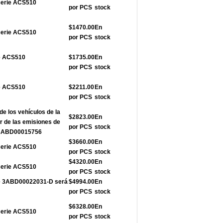
serie ACS510
por PCS
stock
$1470.00
En
serie ACS510
por PCS
stock
ie ACS510
$1735.00
En
por PCS
stock
ie ACS510
$2211.00
En
por PCS
stock
de los vehículos de la
$2823.00
En
r de las emisiones de
por PCS
stock
e 3ABD00015756
$3660.00
En
serie ACS510
por PCS
stock
$4320.00
En
serie ACS510
por PCS
stock
rie 3ABD00022031-D será
$4994.00
En
por PCS
stock
$6328.00
En
serie ACS510
por PCS
stock