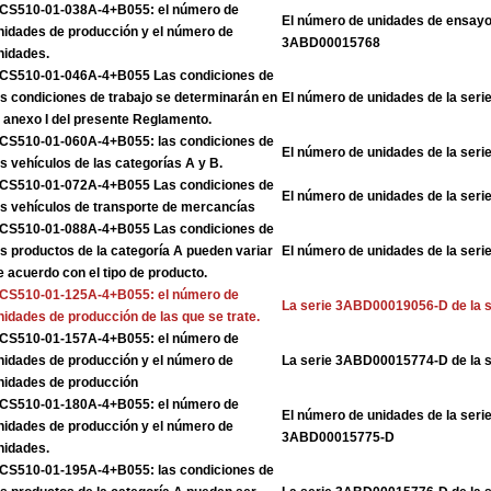
CS510-01-038A-4+B055: el número de
El número de unidades de ensayo 
nidades de producción y el número de
3ABD00015768
nidades.
CS510-01-046A-4+B055 Las condiciones de
as condiciones de trabajo se determinarán en
El número de unidades de la se
l anexo I del presente Reglamento.
CS510-01-060A-4+B055: las condiciones de
El número de unidades de la se
os vehículos de las categorías A y B.
CS510-01-072A-4+B055 Las condiciones de
El número de unidades de la se
os vehículos de transporte de mercancías
CS510-01-088A-4+B055 Las condiciones de
os productos de la categoría A pueden variar
El número de unidades de la se
e acuerdo con el tipo de producto.
CS510-01-125A-4+B055: el número de
La serie 3ABD00019056-D de la 
nidades de producción de las que se trate.
CS510-01-157A-4+B055: el número de
nidades de producción y el número de
La serie 3ABD00015774-D de la 
nidades de producción
CS510-01-180A-4+B055: el número de
El número de unidades de la ser
nidades de producción y el número de
3ABD00015775-D
nidades.
CS510-01-195A-4+B055: las condiciones de