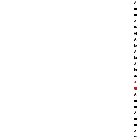
A
u
u
A
l
e
A
l
A
l
A
l
d
A
u
A
u
u
A
u
u
A