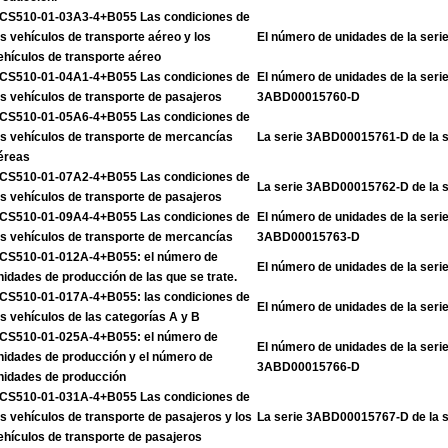
CS510-01-03A3-4+B055 Las condiciones de
os vehículos de transporte aéreo y los
El número de unidades de la se
ehículos de transporte aéreo
CS510-01-04A1-4+B055 Las condiciones de
El número de unidades de la ser
os vehículos de transporte de pasajeros
3ABD00015760-D
CS510-01-05A6-4+B055 Las condiciones de
os vehículos de transporte de mercancías
La serie 3ABD00015761-D de la 
éreas
CS510-01-07A2-4+B055 Las condiciones de
La serie 3ABD00015762-D de la 
os vehículos de transporte de pasajeros
CS510-01-09A4-4+B055 Las condiciones de
El número de unidades de la ser
os vehículos de transporte de mercancías
3ABD00015763-D
CS510-01-012A-4+B055: el número de
El número de unidades de la se
nidades de producción de las que se trate.
CS510-01-017A-4+B055: las condiciones de
El número de unidades de la se
os vehículos de las categorías A y B
CS510-01-025A-4+B055: el número de
El número de unidades de la ser
nidades de producción y el número de
3ABD00015766-D
nidades de producción
CS510-01-031A-4+B055 Las condiciones de
os vehículos de transporte de pasajeros y los
La serie 3ABD00015767-D de la 
ehículos de transporte de pasajeros