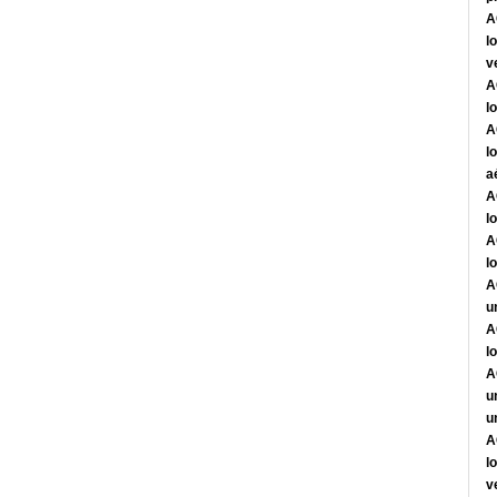
A
l
v
A
l
A
l
a
A
l
A
l
A
u
A
l
A
u
u
A
l
v