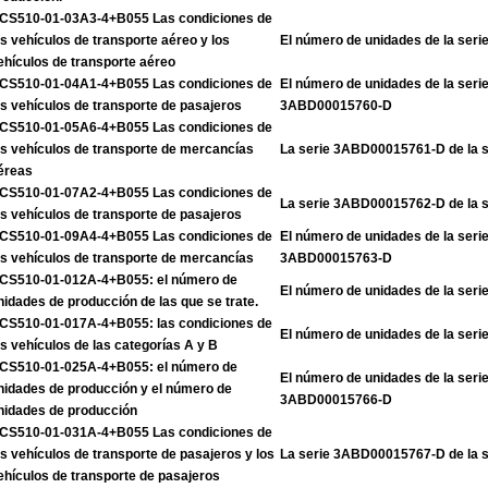
CS510-01-03A3-4+B055 Las condiciones de
os vehículos de transporte aéreo y los
El número de unidades de la se
ehículos de transporte aéreo
CS510-01-04A1-4+B055 Las condiciones de
El número de unidades de la ser
os vehículos de transporte de pasajeros
3ABD00015760-D
CS510-01-05A6-4+B055 Las condiciones de
os vehículos de transporte de mercancías
La serie 3ABD00015761-D de la 
éreas
CS510-01-07A2-4+B055 Las condiciones de
La serie 3ABD00015762-D de la 
os vehículos de transporte de pasajeros
CS510-01-09A4-4+B055 Las condiciones de
El número de unidades de la ser
os vehículos de transporte de mercancías
3ABD00015763-D
CS510-01-012A-4+B055: el número de
El número de unidades de la se
nidades de producción de las que se trate.
CS510-01-017A-4+B055: las condiciones de
El número de unidades de la se
os vehículos de las categorías A y B
CS510-01-025A-4+B055: el número de
El número de unidades de la ser
nidades de producción y el número de
3ABD00015766-D
nidades de producción
CS510-01-031A-4+B055 Las condiciones de
os vehículos de transporte de pasajeros y los
La serie 3ABD00015767-D de la 
ehículos de transporte de pasajeros