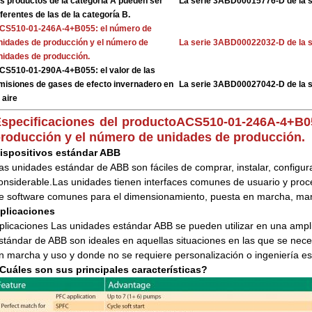
os productos de la categoría A pueden ser
La serie 3ABD00015776-D de la 
iferentes de las de la categoría B.
CS510-01-246A-4+B055: el número de
nidades de producción y el número de
La serie 3ABD00022032-D de la 
nidades de producción.
CS510-01-290A-4+B055: el valor de las
misiones de gases de efecto invernadero en
La serie 3ABD00027042-D de la 
 aire
specificaciones del producto
ACS510-01-246A-4+B05
roducción y el número de unidades de producción.
ispositivos estándar ABB
as unidades estándar de ABB son fáciles de comprar, instalar, configur
onsiderable.Las unidades tienen interfaces comunes de usuario y pro
e software comunes para el dimensionamiento, puesta en marcha, ma
plicaciones
plicaciones Las unidades estándar ABB se pueden utilizar en una ampl
stándar de ABB son ideales en aquellas situaciones en las que se necesi
n marcha y uso y donde no se requiere personalización o ingeniería es
Cuáles son sus principales características?