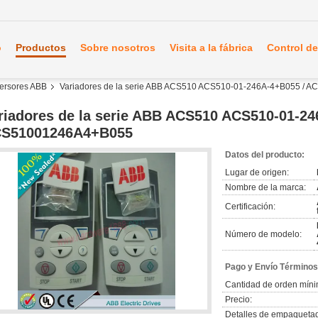
o
Productos
Sobre nosotros
Visita a la fábrica
Control de
nversores ABB
Variadores de la serie ABB ACS510 ACS510-01-246A-4+B055 /
riadores de la serie ABB ACS510 ACS510-01-24
S51001246A4+B055
Datos del producto:
Lugar de origen:
Nombre de la marca:
Certificación:
Número de modelo:
Pago y Envío Términos
Cantidad de orden míni
Precio:
Detalles de empaqueta