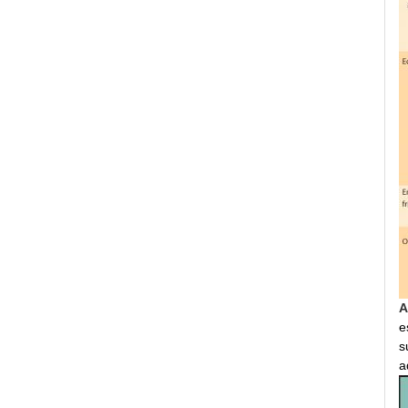
A
e
s
a