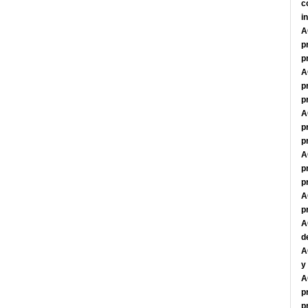
c
i
A
p
p
A
p
p
A
p
p
A
p
p
A
p
A
d
A
y
A
p
p