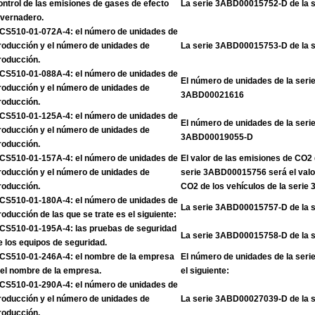
ontrol de las emisiones de gases de efecto
La serie 3ABD00015752-D de la 
nvernadero.
CS510-01-072A-4: el número de unidades de
roducción y el número de unidades de
La serie 3ABD00015753-D de la 
roducción.
CS510-01-088A-4: el número de unidades de
El número de unidades de la ser
roducción y el número de unidades de
3ABD00021616
roducción.
CS510-01-125A-4: el número de unidades de
El número de unidades de la ser
roducción y el número de unidades de
3ABD00019055-D
roducción.
CS510-01-157A-4: el número de unidades de
El valor de las emisiones de CO2 
roducción y el número de unidades de
serie 3ABD00015756 será el valo
roducción.
CO2 de los vehículos de la seri
CS510-01-180A-4: el número de unidades de
La serie 3ABD00015757-D de la 
roducción de las que se trate es el siguiente:
CS510-01-195A-4: las pruebas de seguridad
La serie 3ABD00015758-D de la 
e los equipos de seguridad.
CS510-01-246A-4: el nombre de la empresa
El número de unidades de la se
 el nombre de la empresa.
el siguiente:
CS510-01-290A-4: el número de unidades de
roducción y el número de unidades de
La serie 3ABD00027039-D de la 
roducción.