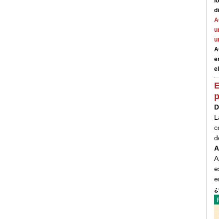
l
d
A
u
u
A
e
el
E
p
D
L
c
d
A
A
e
e
¿