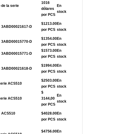
1016
de la serie
En
dólares
stock
por PCS
$1213.00
En
rie 3ABD00021617-D
por PCS
stock
$1354.00
En
rie 3ABD00015770-D
por PCS
stock
$1573.00
En
rie 3ABD00015771-D
por PCS
stock
$1994.00
En
rie 3ABD00021618-D
por PCS
stock
$2503.00
En
serie ACS510
por PCS
stock
$
En
serie ACS510
3144,00
stock
por PCS
ie ACS510
$4028.00
En
por PCS
stock
$4756.00
En