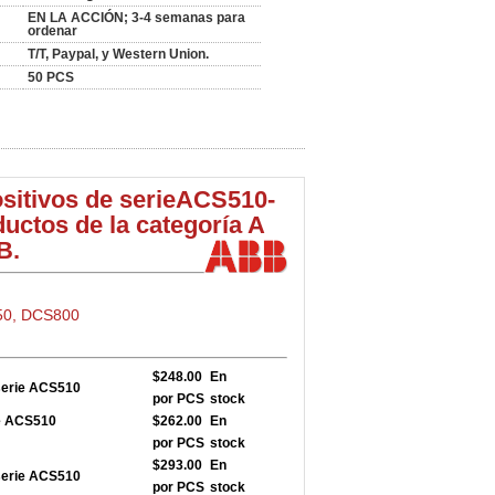
EN LA ACCIÓN; 3-4 semanas para
ordenar
T/T, Paypal, y Western Union.
50 PCS
sitivos de serie
ACS510-
uctos de la categoría A
B.
50, DCS800
$248.00
En
serie ACS510
por PCS
stock
ie ACS510
$262.00
En
por PCS
stock
$293.00
En
serie ACS510
por PCS
stock