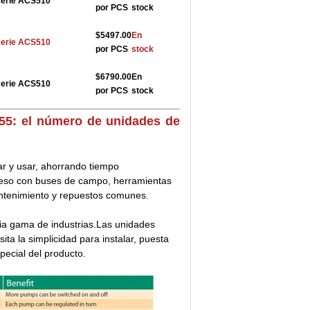
serie ACS510
por PCS
stock
$5497.00
En
serie ACS510
por PCS
stock
$6790.00
En
serie ACS510
por PCS
stock
5: el número de unidades de
ar y usar, ahorrando tiempo
ceso con buses de campo, herramientas
ntenimiento y repuestos comunes.
ia gama de industrias.Las unidades
ta la simplicidad para instalar, puesta
pecial del producto.