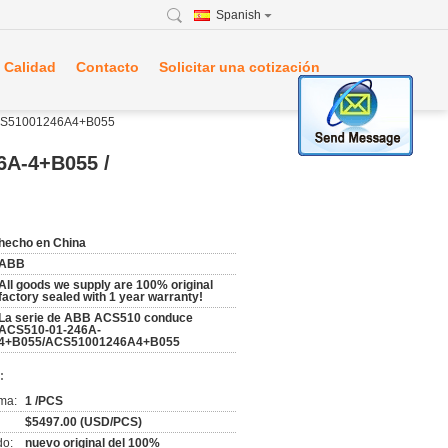
Spanish
 Calidad
Contacto
Solicitar una cotización
 ACS51001246A4+B055
6A-4+B055 /
hecho en China
ABB
All goods we supply are 100% original
factory sealed with 1 year warranty!
La serie de ABB ACS510 conduce
ACS510-01-246A-
4+B055/ACS51001246A4+B055
:
ma:
1 /PCS
$5497.00 (USD/PCS)
do:
nuevo original del 100%