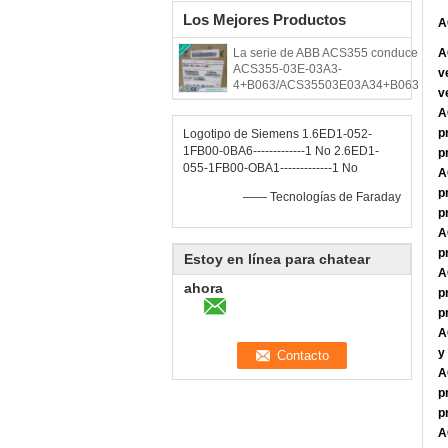
Los Mejores Productos
A
La serie de ABB ACS355 conduce
A
ACS355-03E-03A3-
v
4+B063/ACS35503E03A34+B063
v
A
p
Logotipo de Siemens 1.6ED1-052-
1FB00-0BA6-------------1 No 2.6ED1-
p
055-1FB00-OBA1-------------1 No
A
p
—— Tecnologías de Faraday
p
A
p
Estoy en línea para chatear
A
ahora
p
p
A
y
A
p
p
A