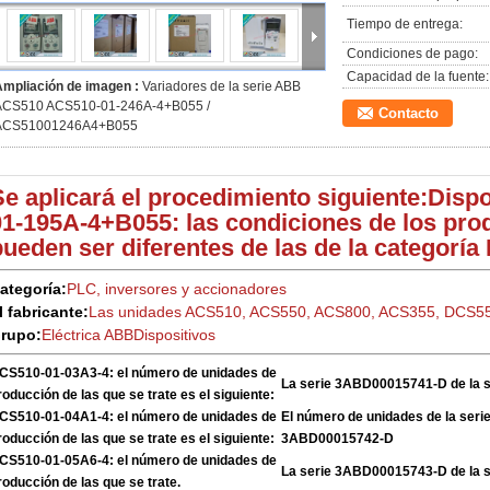
Tiempo de entrega:
Condiciones de pago:
Capacidad de la fuente:
Ampliación de imagen :
Variadores de la serie ABB
ACS510 ACS510-01-246A-4+B055 /
Contacto
ACS51001246A4+B055
Se aplicará el procedimiento siguiente:
Dispo
01-195A-4+B055: las condiciones de los prod
pueden ser diferentes de las de la categoría 
ategoría:
PLC, inversores y accionadores
l fabricante:
Las unidades ACS510, ACS550, ACS800, ACS355, DCS5
rupo:
Eléctrica ABB
Dispositivos
CS510-01-03A3-4: el número de unidades de
La serie 3ABD00015741-D de la 
roducción de las que se trate es el siguiente:
CS510-01-04A1-4: el número de unidades de
El número de unidades de la ser
roducción de las que se trate es el siguiente:
3ABD00015742-D
CS510-01-05A6-4: el número de unidades de
La serie 3ABD00015743-D de la 
roducción de las que se trate.