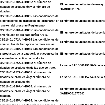
CS510-01-038A-4+B055: el número de
El número de unidades de ensayo 
nidades de producción y el número de
3ABD00015768
nidades.
CS510-01-046A-4+B055 Las condiciones de
as condiciones de trabajo se determinarán en
El número de unidades de la se
l anexo I del presente Reglamento.
CS510-01-060A-4+B055: las condiciones de
El número de unidades de la se
os vehículos de las categorías A y B.
CS510-01-072A-4+B055 Las condiciones de
El número de unidades de la se
os vehículos de transporte de mercancías
CS510-01-088A-4+B055 Las condiciones de
os productos de la categoría A pueden variar
El número de unidades de la se
e acuerdo con el tipo de producto.
CS510-01-125A-4+B055: el número de
La serie 3ABD00019056-D de la 
nidades de producción de las que se trate.
CS510-01-157A-4+B055: el número de
nidades de producción y el número de
La serie 3ABD00015774-D de la 
nidades de producción
CS510-01-180A-4+B055: el número de
El número de unidades de la ser
nidades de producción y el número de
3ABD00015775-D
nidades.
CS510-01-195A-4+B055: las condiciones de