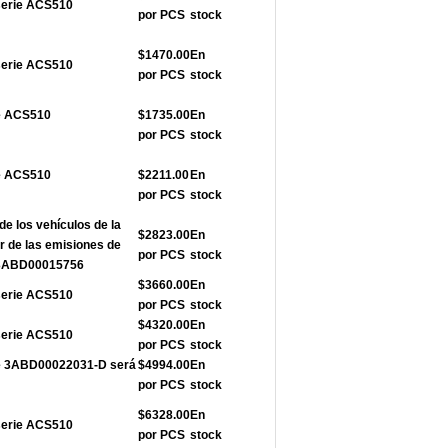
serie ACS510
por PCS
stock
$1470.00
En
serie ACS510
por PCS
stock
ie ACS510
$1735.00
En
por PCS
stock
ie ACS510
$2211.00
En
por PCS
stock
de los vehículos de la
$2823.00
En
r de las emisiones de
por PCS
stock
e 3ABD00015756
$3660.00
En
serie ACS510
por PCS
stock
$4320.00
En
serie ACS510
por PCS
stock
rie 3ABD00022031-D será
$4994.00
En
por PCS
stock
$6328.00
En
serie ACS510
por PCS
stock