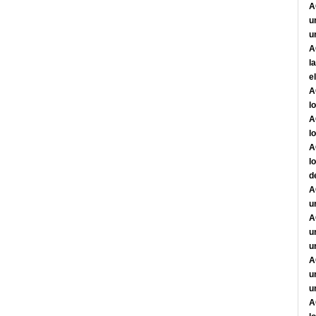
A
u
u
A
l
e
A
l
A
l
A
l
d
A
u
A
u
u
A
u
u
A