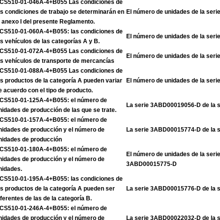
CS510-01-046A-4+B055 Las condiciones de
as condiciones de trabajo se determinarán en
El número de unidades de la se
l anexo I del presente Reglamento.
CS510-01-060A-4+B055: las condiciones de
El número de unidades de la se
os vehículos de las categorías A y B.
CS510-01-072A-4+B055 Las condiciones de
El número de unidades de la se
os vehículos de transporte de mercancías
CS510-01-088A-4+B055 Las condiciones de
os productos de la categoría A pueden variar
El número de unidades de la se
e acuerdo con el tipo de producto.
CS510-01-125A-4+B055: el número de
La serie 3ABD00019056-D de la 
nidades de producción de las que se trate.
CS510-01-157A-4+B055: el número de
nidades de producción y el número de
La serie 3ABD00015774-D de la 
nidades de producción
CS510-01-180A-4+B055: el número de
El número de unidades de la ser
nidades de producción y el número de
3ABD00015775-D
nidades.
CS510-01-195A-4+B055: las condiciones de
os productos de la categoría A pueden ser
La serie 3ABD00015776-D de la 
iferentes de las de la categoría B.
CS510-01-246A-4+B055: el número de
nidades de producción y el número de
La serie 3ABD00022032-D de la 