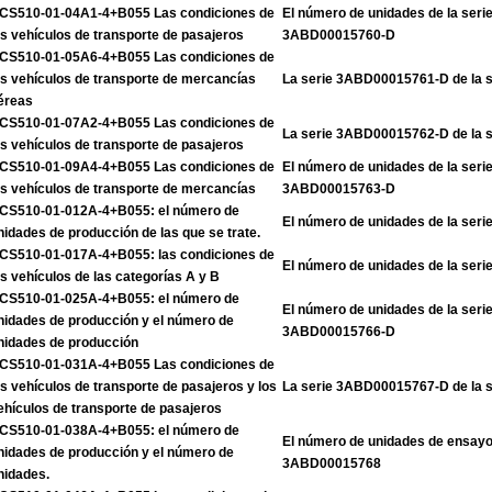
CS510-01-04A1-4+B055 Las condiciones de
El número de unidades de la ser
os vehículos de transporte de pasajeros
3ABD00015760-D
CS510-01-05A6-4+B055 Las condiciones de
os vehículos de transporte de mercancías
La serie 3ABD00015761-D de la 
éreas
CS510-01-07A2-4+B055 Las condiciones de
La serie 3ABD00015762-D de la 
os vehículos de transporte de pasajeros
CS510-01-09A4-4+B055 Las condiciones de
El número de unidades de la ser
os vehículos de transporte de mercancías
3ABD00015763-D
CS510-01-012A-4+B055: el número de
El número de unidades de la se
nidades de producción de las que se trate.
CS510-01-017A-4+B055: las condiciones de
El número de unidades de la se
os vehículos de las categorías A y B
CS510-01-025A-4+B055: el número de
El número de unidades de la ser
nidades de producción y el número de
3ABD00015766-D
nidades de producción
CS510-01-031A-4+B055 Las condiciones de
os vehículos de transporte de pasajeros y los
La serie 3ABD00015767-D de la 
ehículos de transporte de pasajeros
CS510-01-038A-4+B055: el número de
El número de unidades de ensayo 
nidades de producción y el número de
3ABD00015768
nidades.