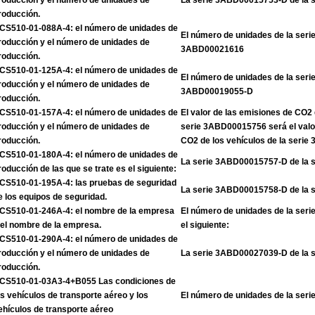
roducción y el número de unidades de
La serie 3ABD00015753-D de la 
roducción.
CS510-01-088A-4: el número de unidades de
El número de unidades de la ser
roducción y el número de unidades de
3ABD00021616
roducción.
CS510-01-125A-4: el número de unidades de
El número de unidades de la ser
roducción y el número de unidades de
3ABD00019055-D
roducción.
CS510-01-157A-4: el número de unidades de
El valor de las emisiones de CO2 
roducción y el número de unidades de
serie 3ABD00015756 será el valo
roducción.
CO2 de los vehículos de la seri
CS510-01-180A-4: el número de unidades de
La serie 3ABD00015757-D de la 
roducción de las que se trate es el siguiente:
CS510-01-195A-4: las pruebas de seguridad
La serie 3ABD00015758-D de la 
e los equipos de seguridad.
CS510-01-246A-4: el nombre de la empresa
El número de unidades de la se
 el nombre de la empresa.
el siguiente:
CS510-01-290A-4: el número de unidades de
roducción y el número de unidades de
La serie 3ABD00027039-D de la 
roducción.
CS510-01-03A3-4+B055 Las condiciones de
os vehículos de transporte aéreo y los
El número de unidades de la se
ehículos de transporte aéreo