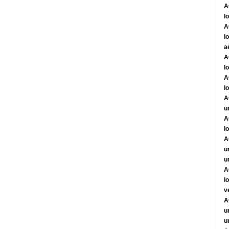
A
l
A
l
a
A
l
A
l
A
u
A
l
A
u
u
A
l
v
A
u
u