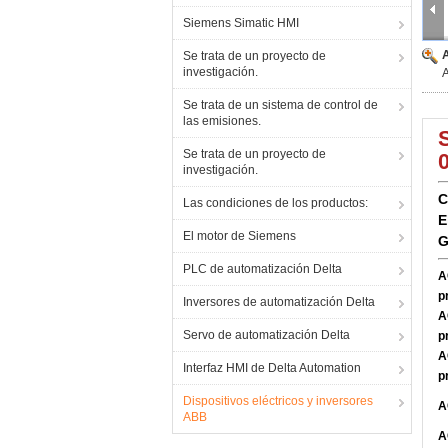
Siemens Simatic HMI
Se trata de un proyecto de
investigación.
Se trata de un sistema de control de
las emisiones.
Se trata de un proyecto de
investigación.
C
Las condiciones de los productos:
E
El motor de Siemens
G
PLC de automatización Delta
A
p
Inversores de automatización Delta
A
Servo de automatización Delta
p
A
Interfaz HMI de Delta Automation
p
Dispositivos eléctricos y inversores
A
ABB
A