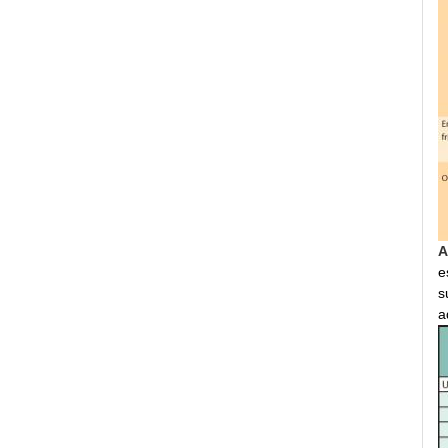
A
e
s
a