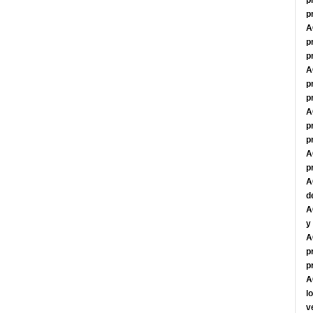
p
p
A
p
p
A
p
p
A
p
p
A
p
A
d
A
y
A
p
p
A
l
v