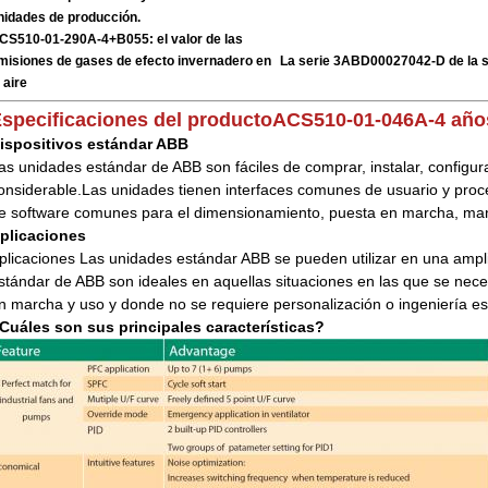
nidades de producción.
CS510-01-290A-4+B055: el valor de las
misiones de gases de efecto invernadero en
La serie 3ABD00027042-D de la 
 aire
specificaciones del producto
ACS510-01-
046A
-4 año
ispositivos estándar ABB
as unidades estándar de ABB son fáciles de comprar, instalar, configur
onsiderable.Las unidades tienen interfaces comunes de usuario y pro
e software comunes para el dimensionamiento, puesta en marcha, ma
plicaciones
plicaciones Las unidades estándar ABB se pueden utilizar en una ampl
stándar de ABB son ideales en aquellas situaciones en las que se necesi
n marcha y uso y donde no se requiere personalización o ingeniería es
Cuáles son sus principales características?