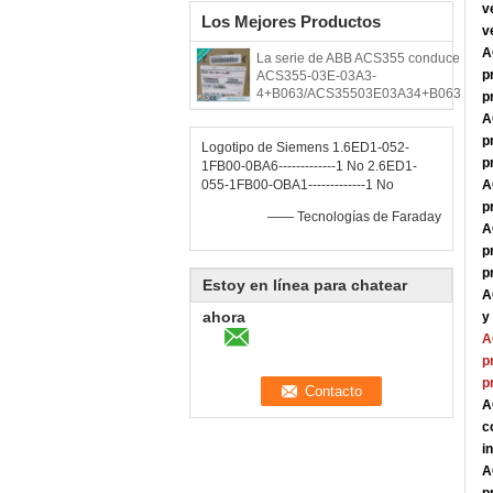
v
Los Mejores Productos
v
A
La serie de ABB ACS355 conduce
p
ACS355-03E-03A3-
4+B063/ACS35503E03A34+B063
p
A
p
Logotipo de Siemens 1.6ED1-052-
p
1FB00-0BA6-------------1 No 2.6ED1-
055-1FB00-OBA1-------------1 No
A
p
—— Tecnologías de Faraday
A
p
p
Estoy en línea para chatear
A
ahora
y
A
p
p
A
c
i
A