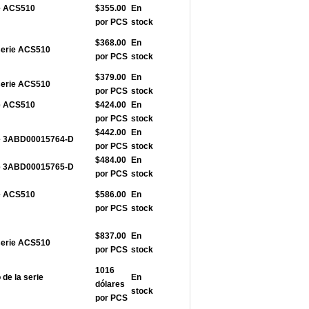
ie ACS510
$355.00
En
por PCS
stock
$368.00
En
serie ACS510
por PCS
stock
$379.00
En
serie ACS510
por PCS
stock
ie ACS510
$424.00
En
por PCS
stock
$442.00
En
rie 3ABD00015764-D
por PCS
stock
$484.00
En
rie 3ABD00015765-D
por PCS
stock
ie ACS510
$586.00
En
por PCS
stock
$837.00
En
serie ACS510
por PCS
stock
1016
de la serie
En
dólares
stock
por PCS