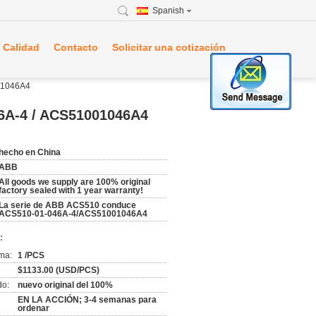
Spanish
 Calidad
Contacto
Solicitar una cotización
01046A4
46A-4 / ACS51001046A4
hecho en China
ABB
All goods we supply are 100% original
factory sealed with 1 year warranty!
La serie de ABB ACS510 conduce
ACS510-01-046A-4/ACS51001046A4
:
ma:
1 /PCS
$1133.00 (USD/PCS)
do:
nuevo original del 100%
EN LA ACCIÓN; 3-4 semanas para
ordenar