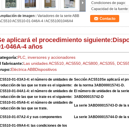
Condiciones de pago:
Capacidad de la fuente:
Ampliación de imagen :
Variadores de la serie ABB
Contacto
ACS510 ACS510-01-046A-4 / ACS51001046A4
Se aplicará el procedimiento siguiente:
Dispo
01-
046A
-4 años
ategoría:
PLC, inversores y accionadores
l fabricante:
Las unidades ACS510, ACS550, ACS800, ACS355, DCS5
rupo:
Eléctrica ABB
Dispositivos
CS510-01-03A3-4: el número de unidades de
Sección ACS510
Se aplicará el p
roducción de las que se trate es el siguiente:
de la norma 3ABD00015741-D.
CS510-01-04A1-4: el número de unidades de
El número de unidades de la ser
roducción de las que se trate es el siguiente:
3ABD00015742-D
CS510-01-05A6-4: el número de unidades de
La serie 3ABD00015743-D de la 
roducción de las que se trate.
CS510-01-07A2-4 y sus componentes
La serie 3ABD00015744-D de la 
CS510-01-09A4-4: las condiciones de los