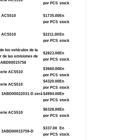
serie ACS510
por PCS
stock
ie ACS510
$1735.00
En
por PCS
stock
ie ACS510
$2211.00
En
por PCS
stock
de los vehículos de la
$2823.00
En
r de las emisiones de
por PCS
stock
e 3ABD00015756
$3660.00
En
serie ACS510
por PCS
stock
$4320.00
En
serie ACS510
por PCS
stock
rie 3ABD00022031-D será
$4994.00
En
por PCS
stock
$6328.00
En
serie ACS510
por PCS
stock
$337.00
En
rie 3ABD00015759-D
por PCS
stock