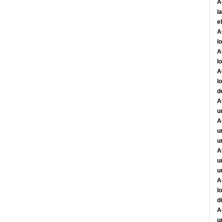
A
l
e
A
l
A
l
A
l
d
A
u
A
u
u
A
u
u
A
l
d
A
u