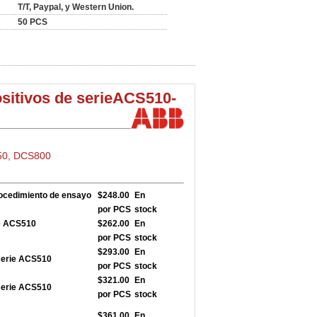
T/T, Paypal, y Western Union.
50 PCS
sitivos de serie
ACS510-
50, DCS800
rocedimiento de ensayo
$248.00
En
por PCS
stock
ie ACS510
$262.00
En
por PCS
stock
$293.00
En
serie ACS510
por PCS
stock
$321.00
En
serie ACS510
por PCS
stock
$361.00
En