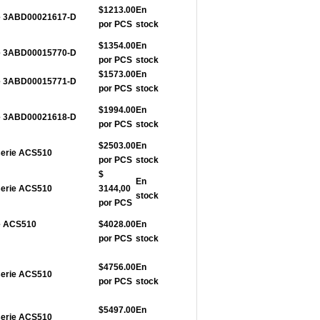
$1213.00
En
rie 3ABD00021617-D
por PCS
stock
$1354.00
En
rie 3ABD00015770-D
por PCS
stock
$1573.00
En
rie 3ABD00015771-D
por PCS
stock
$1994.00
En
rie 3ABD00021618-D
por PCS
stock
$2503.00
En
serie ACS510
por PCS
stock
$
En
serie ACS510
3144,00
stock
por PCS
ie ACS510
$4028.00
En
por PCS
stock
$4756.00
En
serie ACS510
por PCS
stock
$5497.00
En
serie ACS510