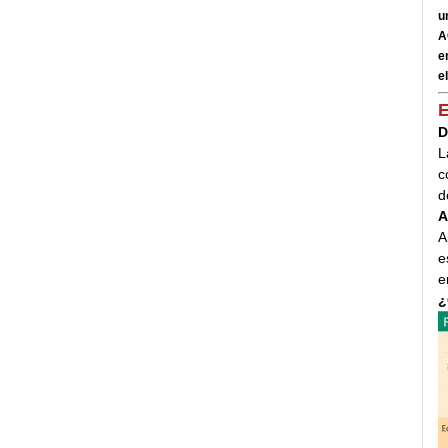
u
A
e
el
E
D
L
c
d
A
A
e
e
¿