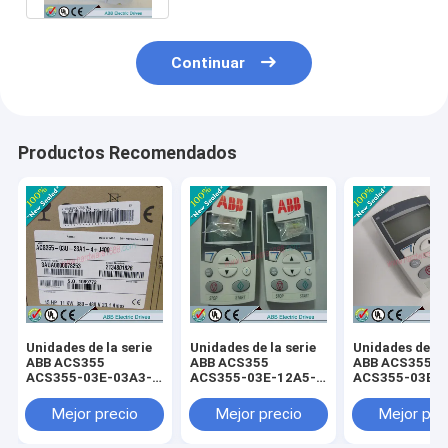
Continuar
Productos Recomendados
Unidades de la serie
Unidades de la serie
Unidades de la 
ABB ACS355
ABB ACS355
ABB ACS355
ACS355-03E-03A3-
ACS355-03E-12A5-
ACS355-03E-0
4+B063 /
4+B063 /
4+B063 /
ACS35503E03A34+B063
ACS35503E12A54+B063
ACS35503E07
Mejor precio
Mejor precio
Mejor pre