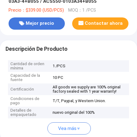
03A3-4+B055 / ACS550-0103A34+B055
Precio：$339.00 (USD/PCS)
MOQ：1 /PCS
Mejor precio
Contactar ahora
Descripción De Producto
Cantidad de orden
1 /PCS
mínima
Capacidad de la
10 PC
fuente
All goods we supply are 100% original
Certificación
factory sealed with 1 year warranty!
Condiciones de
T/T, Paypal, y Western Union.
pago
Detalles de
nuevo original del 100%
empaquetado
Vea más