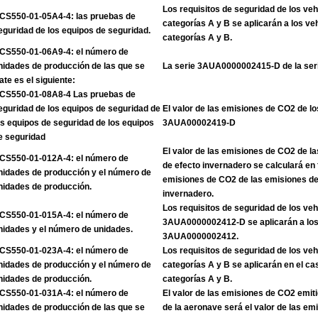
Los requisitos de seguridad de los veh
CS550-01-05A4-4: las pruebas de
categorías A y B se aplicarán a los ve
eguridad de los equipos de seguridad.
categorías A y B.
CS550-01-06A9-4: el número de
nidades de producción de las que se
La serie 3AUA0000002415-D de la se
rate es el siguiente:
CS550-01-08A8-4 Las pruebas de
eguridad de los equipos de seguridad de
El valor de las emisiones de CO2 de lo
os equipos de seguridad de los equipos
3AUA00002419-D
e seguridad
El valor de las emisiones de CO2 de l
CS550-01-012A-4: el número de
de efecto invernadero se calculará en 
nidades de producción y el número de
emisiones de CO2 de las emisiones de
nidades de producción.
invernadero.
Los requisitos de seguridad de los veh
CS550-01-015A-4: el número de
3AUA0000002412-D se aplicarán a los 
nidades y el número de unidades.
3AUA0000002412.
CS550-01-023A-4: el número de
Los requisitos de seguridad de los veh
nidades de producción y el número de
categorías A y B se aplicarán en el ca
nidades de producción.
categorías A y B.
CS550-01-031A-4: el número de
El valor de las emisiones de CO2 emiti
nidades de producción de las que se
de la aeronave será el valor de las e