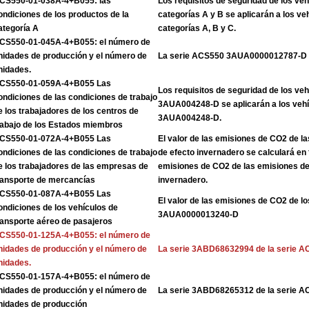
CS550-01-038A-4+B055: las
Los requisitos de seguridad de los veh
ondiciones de los productos de la
categorías A y B se aplicarán a los ve
ategoría A
categorías A, B y C.
CS550-01-045A-4+B055: el número de
nidades de producción y el número de
La serie ACS550 3AUA0000012787-D
nidades.
CS550-01-059A-4+B055 Las
Los requisitos de seguridad de los veh
ondiciones de las condiciones de trabajo
3AUA004248-D se aplicarán a los vehíc
e los trabajadores de los centros de
3AUA004248-D.
rabajo de los Estados miembros
CS550-01-072A-4+B055 Las
El valor de las emisiones de CO2 de l
ondiciones de las condiciones de trabajo
de efecto invernadero se calculará en 
e los trabajadores de las empresas de
emisiones de CO2 de las emisiones de
ransporte de mercancías
invernadero.
CS550-01-087A-4+B055 Las
El valor de las emisiones de CO2 de lo
ondiciones de los vehículos de
3AUA0000013240-D
ransporte aéreo de pasajeros
CS550-01-125A-4+B055: el número de
nidades de producción y el número de
La serie 3ABD68632994 de la serie 
nidades.
CS550-01-157A-4+B055: el número de
nidades de producción y el número de
La serie 3ABD68265312 de la serie 
nidades de producción