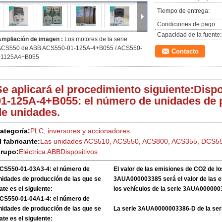
Tiempo de entrega:
Condiciones de pago:
Capacidad de la fuente:
Ampliación de imagen :
Los motores de la serie
ACS550 de ABB ACS550-01-125A-4+B055 / ACS550-
Contacto
01125A4+B055
Se aplicará el procedimiento siguiente:
Dispo
01-125A-4+B055: el número de unidades de 
de unidades.
ategoría:
PLC, inversores y accionadores
l fabricante:
Las unidades ACS510, ACS550, ACS800, ACS355, DCS5
rupo:
Eléctrica ABB
Dispositivos
CS550-01-03A3-4: el número de
El valor de las emisiones de CO2 de lo
nidades de producción de las que se
3AUA000003385 será el valor de las 
rate es el siguiente:
los vehículos de la serie 3AUA00000
CS550-01-04A1-4: el número de
nidades de producción de las que se
La serie 3AUA0000003386-D de la se
rate es el siguiente: