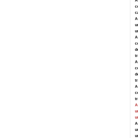
A
c
c
A
u
u
A
c
d
t
A
c
d
t
A
c
t
A
u
u
A
u
u