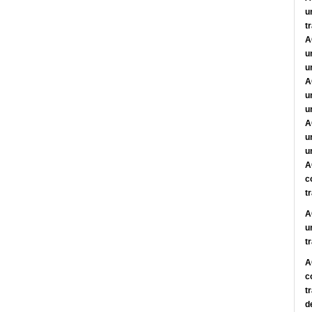
u
t
A
u
u
A
u
u
A
u
u
A
c
t
A
u
t
A
c
t
d