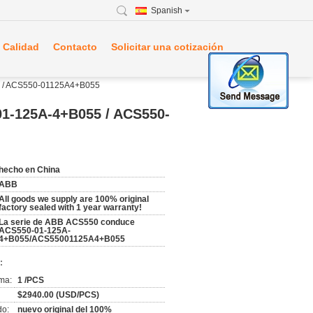
Spanish
 Calidad
Contacto
Solicitar una cotización
5 / ACS550-01125A4+B055
01-125A-4+B055 / ACS550-
hecho en China
ABB
All goods we supply are 100% original
factory sealed with 1 year warranty!
La serie de ABB ACS550 conduce
ACS550-01-125A-
4+B055/ACS55001125A4+B055
:
ma:
1 /PCS
$2940.00 (USD/PCS)
do:
nuevo original del 100%