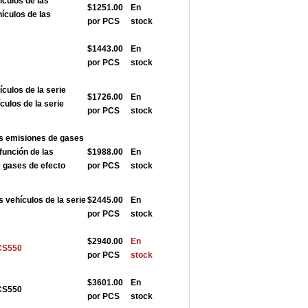
ículos de las
$1251.00
En
hículos de las
por PCS
stock
$1443.00
En
por PCS
stock
ículos de la serie
$1726.00
En
ulos de la serie
por PCS
stock
as emisiones de gases
función de las
$1988.00
En
 gases de efecto
por PCS
stock
s vehículos de la serie
$2445.00
En
por PCS
stock
$2940.00
En
ACS550
por PCS
stock
$3601.00
En
ACS550
por PCS
stock