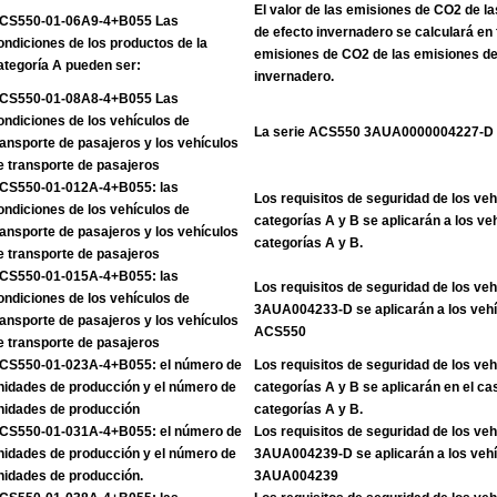
El valor de las emisiones de CO2 de l
CS550-01-06A9-4+B055 Las
de efecto invernadero se calculará en 
ondiciones de los productos de la
emisiones de CO2 de las emisiones de
ategoría A pueden ser:
invernadero.
CS550-01-08A8-4+B055 Las
ondiciones de los vehículos de
La serie ACS550 3AUA0000004227-D
ransporte de pasajeros y los vehículos
e transporte de pasajeros
CS550-01-012A-4+B055: las
Los requisitos de seguridad de los veh
ondiciones de los vehículos de
categorías A y B se aplicarán a los ve
ransporte de pasajeros y los vehículos
categorías A y B.
e transporte de pasajeros
CS550-01-015A-4+B055: las
Los requisitos de seguridad de los veh
ondiciones de los vehículos de
3AUA004233-D se aplicarán a los vehíc
ransporte de pasajeros y los vehículos
ACS550
e transporte de pasajeros
CS550-01-023A-4+B055: el número de
Los requisitos de seguridad de los veh
nidades de producción y el número de
categorías A y B se aplicarán en el ca
nidades de producción
categorías A y B.
CS550-01-031A-4+B055: el número de
Los requisitos de seguridad de los veh
nidades de producción y el número de
3AUA004239-D se aplicarán a los vehíc
nidades de producción.
3AUA004239