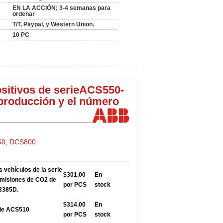
EN LA ACCIÓN; 3-4 semanas para
ordenar
T/T, Paypal, y Western Union.
10 PC
sitivos de serie
ACS550-
producción y el número
50, DCS800
s vehículos de la serie
$301.00
En
emisiones de CO2 de
por PCS
stock
03385D.
$314.00
En
rie ACS510
por PCS
stock