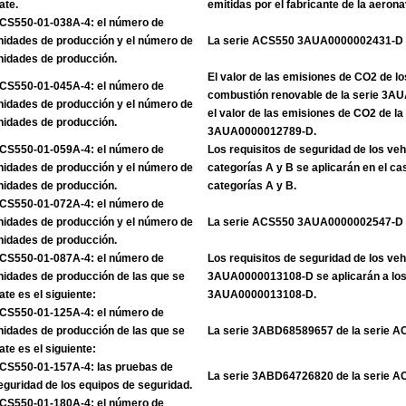
ate.
emitidas por el fabricante de la aerona
CS550-01-038A-4: el número de
nidades de producción y el número de
La serie ACS550 3AUA0000002431-D
nidades de producción.
El valor de las emisiones de CO2 de l
CS550-01-045A-4: el número de
combustión renovable de la serie 3
nidades de producción y el número de
el valor de las emisiones de CO2 de la
nidades de producción.
3AUA0000012789-D.
CS550-01-059A-4: el número de
Los requisitos de seguridad de los veh
nidades de producción y el número de
categorías A y B se aplicarán en el ca
nidades de producción.
categorías A y B.
CS550-01-072A-4: el número de
nidades de producción y el número de
La serie ACS550 3AUA0000002547-D
nidades de producción.
CS550-01-087A-4: el número de
Los requisitos de seguridad de los veh
nidades de producción de las que se
3AUA0000013108-D se aplicarán a los 
rate es el siguiente:
3AUA0000013108-D.
CS550-01-125A-4: el número de
nidades de producción de las que se
La serie 3ABD68589657 de la serie 
rate es el siguiente:
CS550-01-157A-4: las pruebas de
La serie 3ABD64726820 de la serie 
eguridad de los equipos de seguridad.
CS550-01-180A-4: el número de