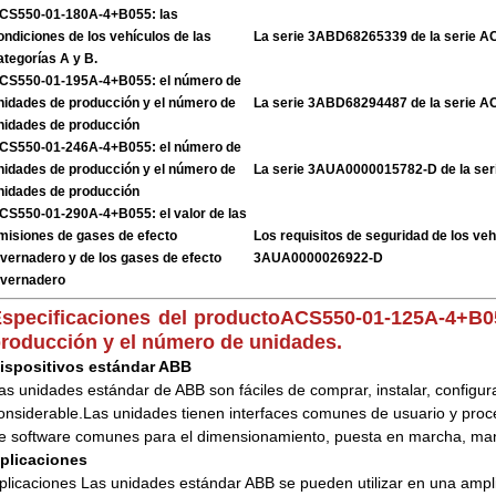
CS550-01-180A-4+B055: las
ondiciones de los vehículos de las
La serie 3ABD68265339 de la serie 
ategorías A y B.
CS550-01-195A-4+B055: el número de
nidades de producción y el número de
La serie 3ABD68294487 de la serie 
nidades de producción
CS550-01-246A-4+B055: el número de
nidades de producción y el número de
La serie 3AUA0000015782-D de la se
nidades de producción
CS550-01-290A-4+B055: el valor de las
misiones de gases de efecto
Los requisitos de seguridad de los veh
nvernadero y de los gases de efecto
3AUA0000026922-D
nvernadero
specificaciones del producto
ACS550-01-125A-4+B05
roducción y el número de unidades.
ispositivos estándar ABB
as unidades estándar de ABB son fáciles de comprar, instalar, configur
onsiderable.Las unidades tienen interfaces comunes de usuario y pro
e software comunes para el dimensionamiento, puesta en marcha, ma
plicaciones
plicaciones Las unidades estándar ABB se pueden utilizar en una ampl