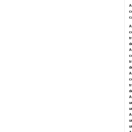
A
c
c
A
c
t
d
A
c
t
d
A
c
t
d
A
u
u
A
u
u