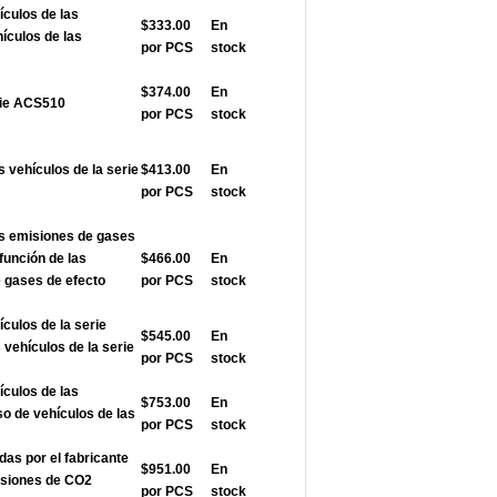
ículos de las
$333.00
En
hículos de las
por PCS
stock
$374.00
En
rie ACS510
por PCS
stock
s vehículos de la serie
$413.00
En
por PCS
stock
as emisiones de gases
función de las
$466.00
En
 gases de efecto
por PCS
stock
ículos de la serie
$545.00
En
vehículos de la serie
por PCS
stock
ículos de las
$753.00
En
so de vehículos de las
por PCS
stock
das por el fabricante
$951.00
En
misiones de CO2
por PCS
stock