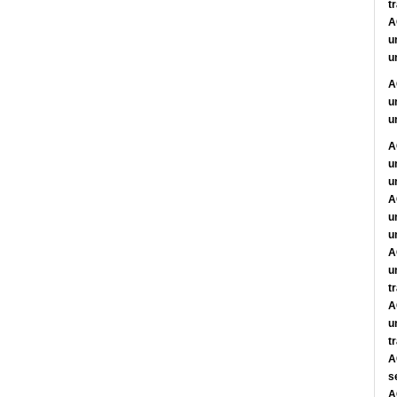
tr
A
u
u
A
u
u
A
u
u
A
u
u
A
u
t
A
u
t
A
s
A