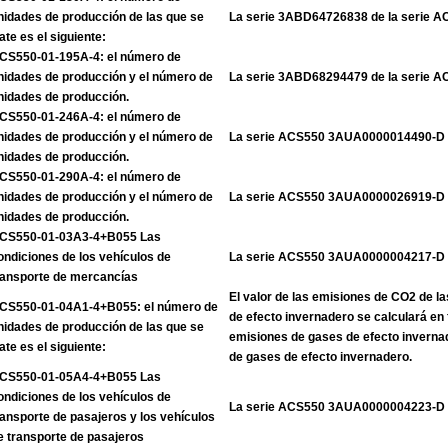
nidades de producción de las que se
La serie 3ABD64726838 de la serie 
rate es el siguiente:
CS550-01-195A-4: el número de
nidades de producción y el número de
La serie 3ABD68294479 de la serie 
nidades de producción.
CS550-01-246A-4: el número de
nidades de producción y el número de
La serie ACS550 3AUA0000014490-D
nidades de producción.
CS550-01-290A-4: el número de
nidades de producción y el número de
La serie ACS550 3AUA0000026919-D
nidades de producción.
CS550-01-03A3-4+B055 Las
ondiciones de los vehículos de
La serie ACS550 3AUA0000004217-D
ransporte de mercancías
El valor de las emisiones de CO2 de l
CS550-01-04A1-4+B055: el número de
de efecto invernadero se calculará en 
nidades de producción de las que se
emisiones de gases de efecto inverna
rate es el siguiente:
de gases de efecto invernadero.
CS550-01-05A4-4+B055 Las
ondiciones de los vehículos de
La serie ACS550 3AUA0000004223-D
ransporte de pasajeros y los vehículos
e transporte de pasajeros