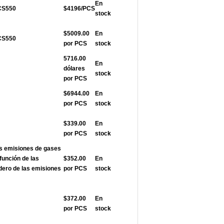
En
ACS550
$4196/PCS
stock
$5009.00
En
ACS550
por PCS
stock
5716.00
En
dólares
stock
por PCS
$6944.00
En
por PCS
stock
$339.00
En
por PCS
stock
as emisiones de gases
función de las
$352.00
En
dero de las emisiones
por PCS
stock
$372.00
En
por PCS
stock