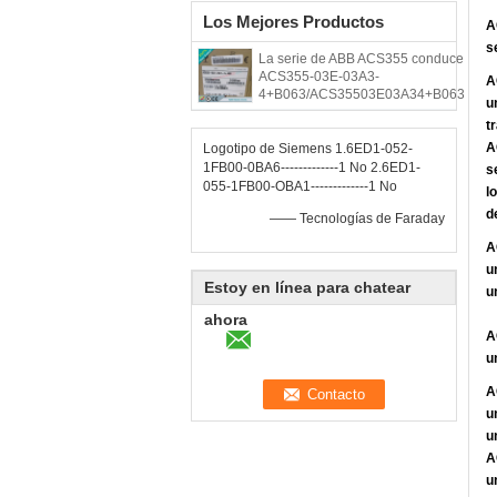
Los Mejores Productos
A
s
La serie de ABB ACS355 conduce
ACS355-03E-03A3-
A
4+B063/ACS35503E03A34+B063
u
t
A
Logotipo de Siemens 1.6ED1-052-
1FB00-0BA6-------------1 No 2.6ED1-
s
055-1FB00-OBA1-------------1 No
l
d
—— Tecnologías de Faraday
A
u
Estoy en línea para chatear
u
ahora
A
u
A
u
u
A
u