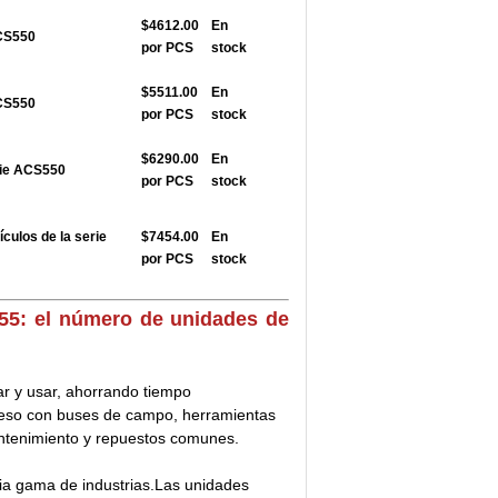
$4612.00
En
ACS550
por PCS
stock
$5511.00
En
ACS550
por PCS
stock
$6290.00
En
rie ACS550
por PCS
stock
ículos de la serie
$7454.00
En
por PCS
stock
5: el número de unidades de
ar y usar, ahorrando tiempo
ceso con buses de campo, herramientas
ntenimiento y repuestos comunes.
ia gama de industrias.Las unidades