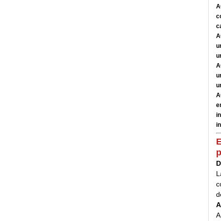
A
c
c
A
u
u
A
u
u
A
e
i
i
E
p
D
L
c
d
A
A