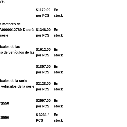
ve.
$1170.00
En
por PCS
stock
os motores de
AUA0000012789-D será
$1348.00
En
 serie
por PCS
stock
ículos de las
$1612.00
En
so de vehículos de las
por PCS
stock
$1857.00
En
por PCS
stock
ículos de la serie
$2128.00
En
vehículos de la serie
por PCS
stock
$2597.00
En
ACS550
por PCS
stock
$ 3231 /
En
ACS550
PCS
stock