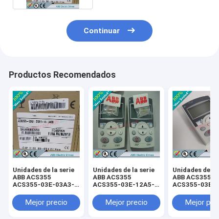
Continuar
Productos Recomendados
Unidades de la serie
Unidades de la serie
Unidades de la 
ABB ACS355
ABB ACS355
ABB ACS355
ACS355-03E-03A3-
ACS355-03E-12A5-
ACS355-03E-0
4+B063 /
4+B063 /
4+B063 /
ACS35503E03A34+B063
ACS35503E12A54+B063
ACS35503E07
Mejor precio
Mejor precio
Mejor pre