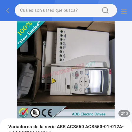
2
/
13
Variadores de la serie ABB ACS550 ACS550-01-012A-