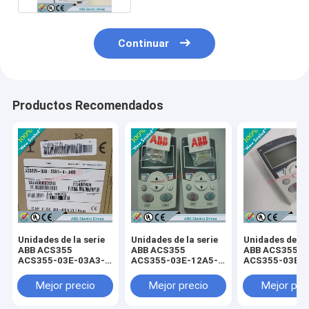
Continuar
Productos Recomendados
Unidades de la serie
Unidades de la serie
Unidades de la 
ABB ACS355
ABB ACS355
ABB ACS355
ACS355-03E-03A3-
ACS355-03E-12A5-
ACS355-03E-0
4+B063 /
4+B063 /
4+B063 /
ACS35503E03A34+B063
ACS35503E12A54+B063
ACS35503E07
Mejor precio
Mejor precio
Mejor pre