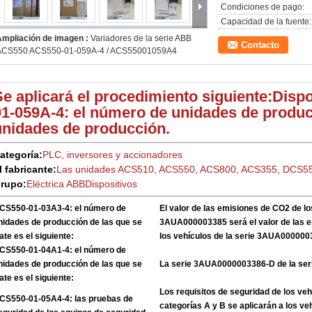
Condiciones de pago:
Capacidad de la fuente:
Ampliación de imagen :
Variadores de la serie ABB
Contacto
ACS550 ACS550-01-059A-4 / ACS55001059A4
Se aplicará el procedimiento siguiente:
Dispo
01-059A-4: el número de unidades de produc
unidades de producción.
ategoría:
PLC, inversores y accionadores
l fabricante:
Las unidades ACS510, ACS550, ACS800, ACS355, DCS5
rupo:
Eléctrica ABB
Dispositivos
CS550-01-03A3-4: el número de
El valor de las emisiones de CO2 de lo
nidades de producción de las que se
3AUA000003385 será el valor de las 
rate es el siguiente:
los vehículos de la serie 3AUA00000
CS550-01-04A1-4: el número de
nidades de producción de las que se
La serie 3AUA0000003386-D de la se
rate es el siguiente:
Los requisitos de seguridad de los veh
CS550-01-05A4-4: las pruebas de
categorías A y B se aplicarán a los ve