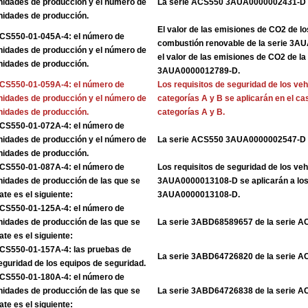
nidades de producción y el número de
La serie ACS550 3AUA0000002431-D
nidades de producción.
El valor de las emisiones de CO2 de l
CS550-01-045A-4: el número de
combustión renovable de la serie 3
nidades de producción y el número de
el valor de las emisiones de CO2 de la
nidades de producción.
3AUA0000012789-D.
CS550-01-059A-4: el número de
Los requisitos de seguridad de los veh
nidades de producción y el número de
categorías A y B se aplicarán en el ca
nidades de producción.
categorías A y B.
CS550-01-072A-4: el número de
nidades de producción y el número de
La serie ACS550 3AUA0000002547-D
nidades de producción.
CS550-01-087A-4: el número de
Los requisitos de seguridad de los veh
nidades de producción de las que se
3AUA0000013108-D se aplicarán a los 
rate es el siguiente:
3AUA0000013108-D.
CS550-01-125A-4: el número de
nidades de producción de las que se
La serie 3ABD68589657 de la serie 
rate es el siguiente:
CS550-01-157A-4: las pruebas de
La serie 3ABD64726820 de la serie 
eguridad de los equipos de seguridad.
CS550-01-180A-4: el número de
nidades de producción de las que se
La serie 3ABD64726838 de la serie 
rate es el siguiente: