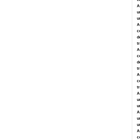
A
u
u
A
c
d
t
A
c
d
t
A
c
t
A
u
u
A
u
u
A
c