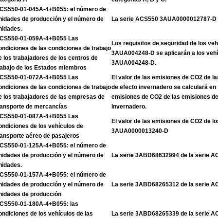
CS550-01-045A-4+B055: el número de
nidades de producción y el número de
La serie ACS550 3AUA0000012787-D
nidades.
CS550-01-059A-4+B055 Las
Los requisitos de seguridad de los veh
ondiciones de las condiciones de trabajo
3AUA004248-D se aplicarán a los vehíc
e los trabajadores de los centros de
3AUA004248-D.
rabajo de los Estados miembros
CS550-01-072A-4+B055 Las
El valor de las emisiones de CO2 de l
ondiciones de las condiciones de trabajo
de efecto invernadero se calculará en 
e los trabajadores de las empresas de
emisiones de CO2 de las emisiones de
ransporte de mercancías
invernadero.
CS550-01-087A-4+B055 Las
El valor de las emisiones de CO2 de lo
ondiciones de los vehículos de
3AUA0000013240-D
ransporte aéreo de pasajeros
CS550-01-125A-4+B055: el número de
nidades de producción y el número de
La serie 3ABD68632994 de la serie 
nidades.
CS550-01-157A-4+B055: el número de
nidades de producción y el número de
La serie 3ABD68265312 de la serie 
nidades de producción
CS550-01-180A-4+B055: las
ondiciones de los vehículos de las
La serie 3ABD68265339 de la serie 