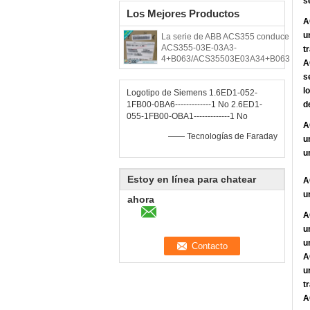
s
Los Mejores Productos
A
u
La serie de ABB ACS355 conduce
ACS355-03E-03A3-
t
4+B063/ACS35503E03A34+B063
A
s
l
Logotipo de Siemens 1.6ED1-052-
1FB00-0BA6-------------1 No 2.6ED1-
d
055-1FB00-OBA1-------------1 No
A
—— Tecnologías de Faraday
u
u
Estoy en línea para chatear
A
u
ahora
A
u
u
A
u
tr
A