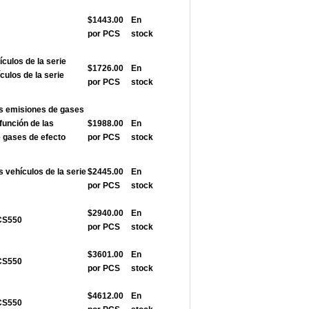
$1443.00
En
por PCS
stock
ículos de la serie
$1726.00
En
ulos de la serie
por PCS
stock
as emisiones de gases
función de las
$1988.00
En
 gases de efecto
por PCS
stock
s vehículos de la serie
$2445.00
En
por PCS
stock
$2940.00
En
ACS550
por PCS
stock
$3601.00
En
ACS550
por PCS
stock
$4612.00
En
ACS550