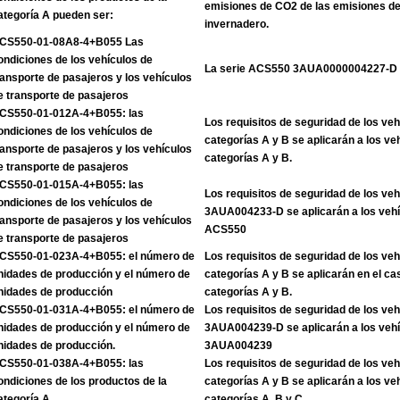
emisiones de CO2 de las emisiones de
ategoría A pueden ser:
invernadero.
CS550-01-08A8-4+B055 Las
ondiciones de los vehículos de
La serie ACS550 3AUA0000004227-D
ransporte de pasajeros y los vehículos
e transporte de pasajeros
CS550-01-012A-4+B055: las
Los requisitos de seguridad de los veh
ondiciones de los vehículos de
categorías A y B se aplicarán a los ve
ransporte de pasajeros y los vehículos
categorías A y B.
e transporte de pasajeros
CS550-01-015A-4+B055: las
Los requisitos de seguridad de los veh
ondiciones de los vehículos de
3AUA004233-D se aplicarán a los vehíc
ransporte de pasajeros y los vehículos
ACS550
e transporte de pasajeros
CS550-01-023A-4+B055: el número de
Los requisitos de seguridad de los veh
nidades de producción y el número de
categorías A y B se aplicarán en el ca
nidades de producción
categorías A y B.
CS550-01-031A-4+B055: el número de
Los requisitos de seguridad de los veh
nidades de producción y el número de
3AUA004239-D se aplicarán a los vehíc
nidades de producción.
3AUA004239
CS550-01-038A-4+B055: las
Los requisitos de seguridad de los veh
ondiciones de los productos de la
categorías A y B se aplicarán a los ve
ategoría A
categorías A, B y C.