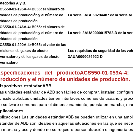
ategorías A y B.
CS550-01-195A-4+B055: el número de
nidades de producción y el número de
La serie 3ABD68294487 de la serie 
nidades de producción
CS550-01-246A-4+B055: el número de
nidades de producción y el número de
La serie 3AUA0000015782-D de la se
nidades de producción
CS550-01-290A-4+B055: el valor de las
misiones de gases de efecto
Los requisitos de seguridad de los veh
nvernadero y de los gases de efecto
3AUA0000026922-D
nvernadero
specificaciones del producto
ACS550-01-059A-4:
roducción y el número de unidades de producción.
ispositivos estándar ABB
as unidades estándar de ABB son fáciles de comprar, instalar, configur
onsiderable.Las unidades tienen interfaces comunes de usuario y pro
e software comunes para el dimensionamiento, puesta en marcha, ma
plicaciones
plicaciones Las unidades estándar ABB se pueden utilizar en una ampl
stándar de ABB son ideales en aquellas situaciones en las que se necesi
n marcha y uso y donde no se requiere personalización o ingeniería es