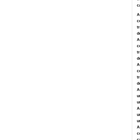
c
A
c
t
d
A
c
t
d
A
c
t
d
A
u
u
A
u
u
A
c
c