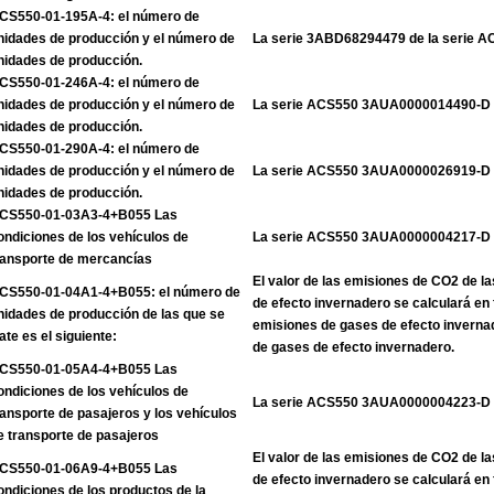
CS550-01-195A-4: el número de
nidades de producción y el número de
La serie 3ABD68294479 de la serie 
nidades de producción.
CS550-01-246A-4: el número de
nidades de producción y el número de
La serie ACS550 3AUA0000014490-D
nidades de producción.
CS550-01-290A-4: el número de
nidades de producción y el número de
La serie ACS550 3AUA0000026919-D
nidades de producción.
CS550-01-03A3-4+B055 Las
ondiciones de los vehículos de
La serie ACS550 3AUA0000004217-D
ransporte de mercancías
El valor de las emisiones de CO2 de l
CS550-01-04A1-4+B055: el número de
de efecto invernadero se calculará en 
nidades de producción de las que se
emisiones de gases de efecto inverna
rate es el siguiente:
de gases de efecto invernadero.
CS550-01-05A4-4+B055 Las
ondiciones de los vehículos de
La serie ACS550 3AUA0000004223-D
ransporte de pasajeros y los vehículos
e transporte de pasajeros
El valor de las emisiones de CO2 de l
CS550-01-06A9-4+B055 Las
de efecto invernadero se calculará en 
ondiciones de los productos de la