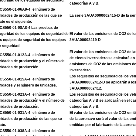
eguridad de los equipos de seguridad.
categorías A y B.
CS550-01-06A9-4: el número de
nidades de producción de las que se
La serie 3AUA0000002415-D de la se
rate es el siguiente:
CS550-01-08A8-4 Las pruebas de
eguridad de los equipos de seguridad de
El valor de las emisiones de CO2 de lo
os equipos de seguridad de los equipos
3AUA00002419-D
e seguridad
El valor de las emisiones de CO2 de l
CS550-01-012A-4: el número de
de efecto invernadero se calculará en 
nidades de producción y el número de
emisiones de CO2 de las emisiones de
nidades de producción.
invernadero.
Los requisitos de seguridad de los veh
CS550-01-015A-4: el número de
3AUA0000002412-D se aplicarán a los 
nidades y el número de unidades.
3AUA0000002412.
CS550-01-023A-4: el número de
Los requisitos de seguridad de los veh
nidades de producción y el número de
categorías A y B se aplicarán en el ca
nidades de producción.
categorías A y B.
CS550-01-031A-4: el número de
El valor de las emisiones de CO2 emiti
nidades de producción de las que se
de la aeronave será el valor de las e
ate.
emitidas por el fabricante de la aerona
CS550-01-038A-4: el número de