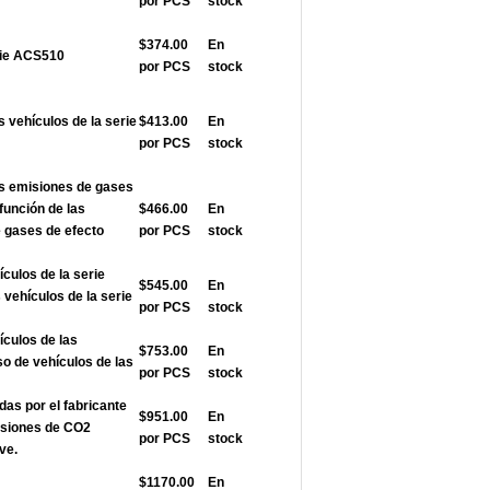
por PCS
stock
$374.00
En
rie ACS510
por PCS
stock
s vehículos de la serie
$413.00
En
por PCS
stock
as emisiones de gases
función de las
$466.00
En
 gases de efecto
por PCS
stock
ículos de la serie
$545.00
En
vehículos de la serie
por PCS
stock
ículos de las
$753.00
En
so de vehículos de las
por PCS
stock
das por el fabricante
$951.00
En
misiones de CO2
por PCS
stock
ve.
$1170.00
En