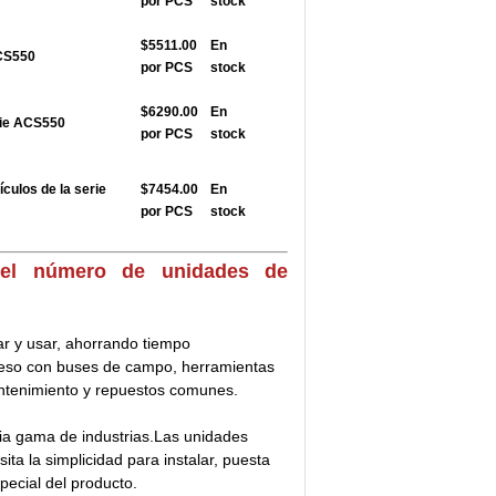
por PCS
stock
$5511.00
En
ACS550
por PCS
stock
$6290.00
En
rie ACS550
por PCS
stock
ículos de la serie
$7454.00
En
por PCS
stock
 el número de unidades de
ar y usar, ahorrando tiempo
ceso con buses de campo, herramientas
ntenimiento y repuestos comunes.
ia gama de industrias.Las unidades
ta la simplicidad para instalar, puesta
pecial del producto.