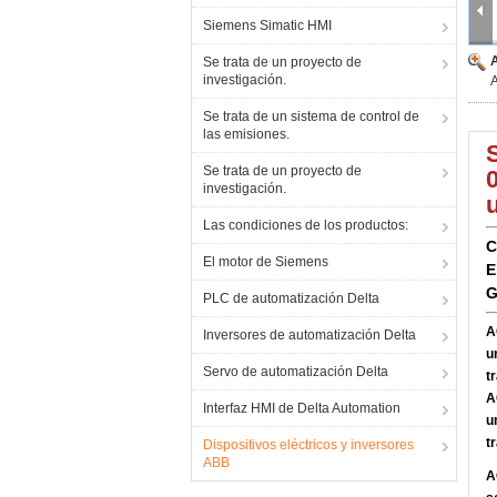
Siemens Simatic HMI
Se trata de un proyecto de
investigación.
Se trata de un sistema de control de
las emisiones.
Se trata de un proyecto de
investigación.
Las condiciones de los productos:
C
El motor de Siemens
E
G
PLC de automatización Delta
A
Inversores de automatización Delta
u
Servo de automatización Delta
t
A
Interfaz HMI de Delta Automation
u
t
Dispositivos eléctricos y inversores
ABB
A