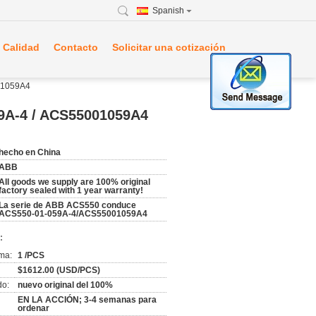
Spanish
 Calidad
Contacto
Solicitar una cotización
01059A4
59A-4 / ACS55001059A4
hecho en China
ABB
All goods we supply are 100% original
factory sealed with 1 year warranty!
La serie de ABB ACS550 conduce
ACS550-01-059A-4/ACS55001059A4
:
ma:
1 /PCS
$1612.00 (USD/PCS)
do:
nuevo original del 100%
EN LA ACCIÓN; 3-4 semanas para
ordenar