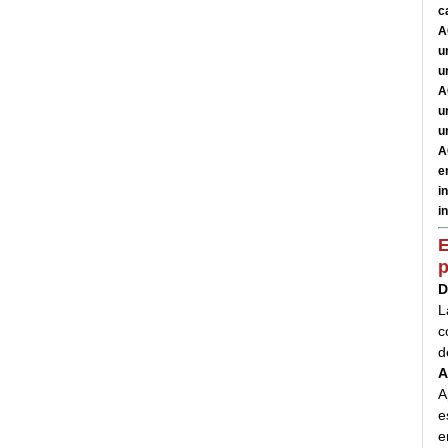
c
A
u
u
A
u
u
A
e
i
i
E
p
D
L
c
d
A
A
e
e