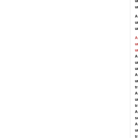
u
u
A
u
u
A
u
u
A
u
u
A
u
t
A
u
t
A
s
A
u
t