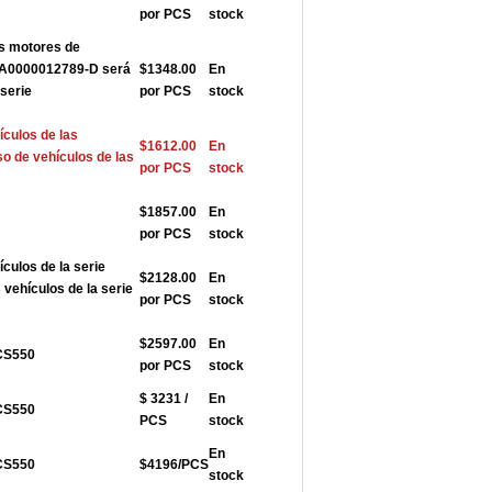
por PCS
stock
os motores de
AUA0000012789-D será
$1348.00
En
 serie
por PCS
stock
ículos de las
$1612.00
En
so de vehículos de las
por PCS
stock
$1857.00
En
por PCS
stock
ículos de la serie
$2128.00
En
vehículos de la serie
por PCS
stock
$2597.00
En
ACS550
por PCS
stock
$ 3231 /
En
ACS550
PCS
stock
En
ACS550
$4196/PCS
stock