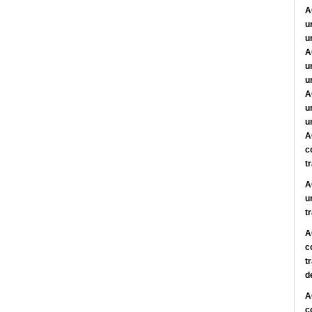
A
u
u
A
u
u
A
u
u
A
c
t
A
u
t
A
c
t
d
A
c