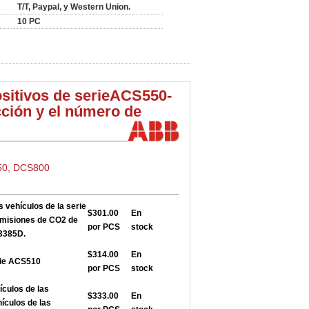
T/T, Paypal, y Western Union.
10 PC
sitivos de serie
ACS550-
ción y el número de
50, DCS800
s vehículos de la serie
$301.00
En
emisiones de CO2 de
por PCS
stock
03385D.
$314.00
En
rie ACS510
por PCS
stock
ículos de las
$333.00
En
hículos de las