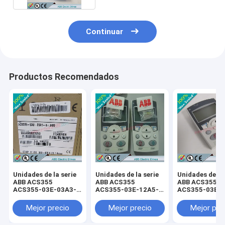
Continuar
Productos Recomendados
Unidades de la serie
Unidades de la serie
Unidades de la 
ABB ACS355
ABB ACS355
ABB ACS355
ACS355-03E-03A3-
ACS355-03E-12A5-
ACS355-03E-0
4+B063 /
4+B063 /
4+B063 /
ACS35503E03A34+B063
ACS35503E12A54+B063
ACS35503E07
Mejor precio
Mejor precio
Mejor pre