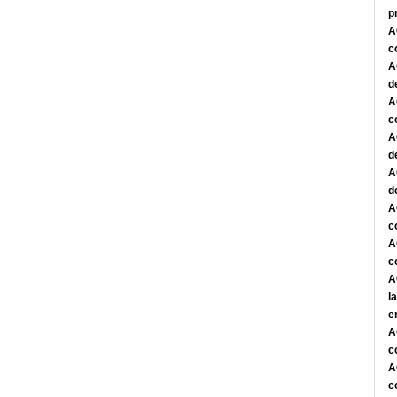
p
A
c
A
d
A
c
A
d
A
d
A
c
A
c
A
l
e
A
c
A
c