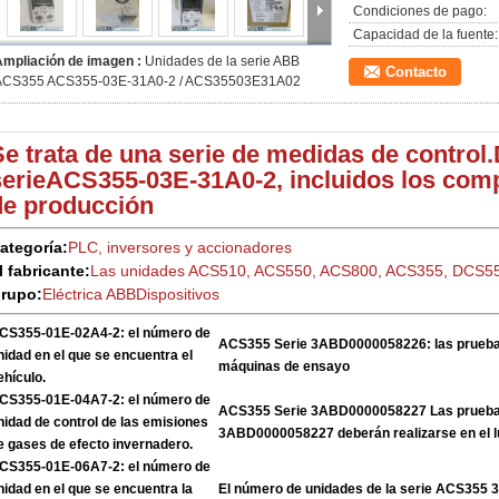
Condiciones de pago:
Capacidad de la fuente:
Ampliación de imagen :
Unidades de la serie ABB
Contacto
ACS355 ACS355-03E-31A0-2 / ACS35503E31A02
Se trata de una serie de medidas de control.
serie
ACS355-03E-31A0-2, incluidos los com
de producción
ategoría:
PLC, inversores y accionadores
l fabricante:
Las unidades ACS510, ACS550, ACS800, ACS355, DCS5
rupo:
Eléctrica ABB
Dispositivos
CS355-01E-02A4-2: el número de
ACS355 Serie 3ABD0000058226: las pruebas
nidad en el que se encuentra el
máquinas de ensayo
ehículo.
CS355-01E-04A7-2: el número de
ACS355 Serie 3ABD0000058227 Las pruebas
nidad de control de las emisiones
3ABD0000058227 deberán realizarse en el l
e gases de efecto invernadero.
CS355-01E-06A7-2: el número de
nidad en el que se encuentra la
El número de unidades de la serie ACS35