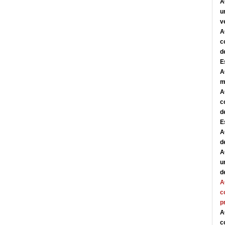
A
u
v
A
c
d
E
A
m
A
c
d
E
A
d
A
u
d
A
c
p
A
c