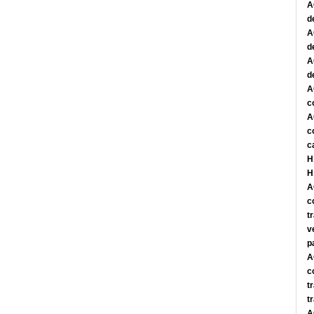
A
d
A
d
A
d
A
c
A
c
c
H
H
A
c
t
v
p
A
c
t
t
A