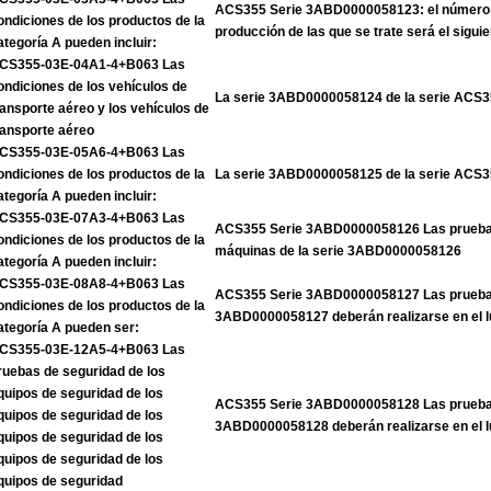
ACS355 Serie 3ABD0000058123: el número 
ondiciones de los productos de la
producción de las que se trate será el siguie
ategoría A pueden incluir:
CS355-03E-04A1-4+B063 Las
ondiciones de los vehículos de
La serie 3ABD0000058124 de la serie ACS
ransporte aéreo y los vehículos de
ransporte aéreo
CS355-03E-05A6-4+B063 Las
ondiciones de los productos de la
La serie 3ABD0000058125 de la serie ACS
ategoría A pueden incluir:
CS355-03E-07A3-4+B063 Las
ACS355 Serie 3ABD0000058126 Las pruebas
ondiciones de los productos de la
máquinas de la serie 3ABD0000058126
ategoría A pueden incluir:
CS355-03E-08A8-4+B063 Las
ACS355 Serie 3ABD0000058127 Las pruebas
ondiciones de los productos de la
3ABD0000058127 deberán realizarse en el l
ategoría A pueden ser:
CS355-03E-12A5-4+B063 Las
ruebas de seguridad de los
quipos de seguridad de los
ACS355 Serie 3ABD0000058128 Las pruebas
quipos de seguridad de los
3ABD0000058128 deberán realizarse en el l
quipos de seguridad de los
quipos de seguridad de los
quipos de seguridad