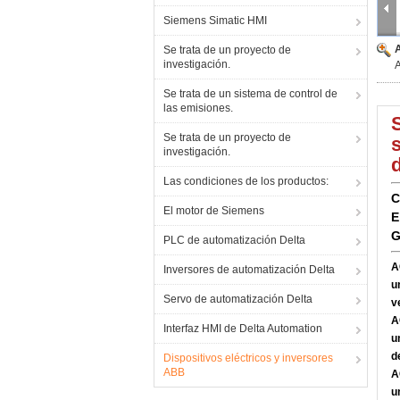
Siemens Simatic HMI
Se trata de un proyecto de
investigación.
Se trata de un sistema de control de
las emisiones.
Se trata de un proyecto de
investigación.
Las condiciones de los productos:
C
El motor de Siemens
E
G
PLC de automatización Delta
A
Inversores de automatización Delta
u
Servo de automatización Delta
v
A
Interfaz HMI de Delta Automation
u
d
Dispositivos eléctricos y inversores
ABB
A
u