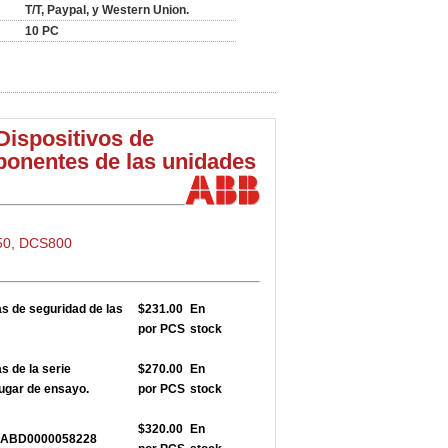
T/T, Paypal, y Western Union.
10 PC
Dispositivos de
ponentes de las unidades
50, DCS800
 de seguridad de las
$231.00
En
por PCS
stock
 de la serie
$270.00
En
ugar de ensayo.
por PCS
stock
$320.00
En
5 3ABD0000058228