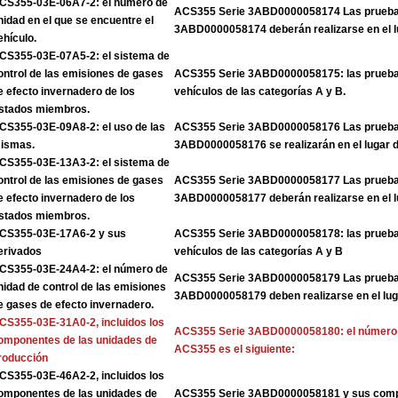
CS355-03E-06A7-2: el número de
ACS355 Serie 3ABD0000058174 Las pruebas
nidad en el que se encuentre el
3ABD0000058174 deberán realizarse en el l
ehículo.
CS355-03E-07A5-2: el sistema de
ontrol de las emisiones de gases
ACS355 Serie 3ABD0000058175: las pruebas
e efecto invernadero de los
vehículos de las categorías A y B.
stados miembros.
CS355-03E-09A8-2: el uso de las
ACS355 Serie 3ABD0000058176 Las pruebas
ismas.
3ABD0000058176 se realizarán en el lugar 
CS355-03E-13A3-2: el sistema de
ontrol de las emisiones de gases
ACS355 Serie 3ABD0000058177 Las pruebas
e efecto invernadero de los
3ABD0000058177 deberán realizarse en el l
stados miembros.
CS355-03E-17A6-2 y sus
ACS355 Serie 3ABD0000058178: las pruebas
erivados
vehículos de las categorías A y B
CS355-03E-24A4-2: el número de
ACS355 Serie 3ABD0000058179 Las pruebas
nidad de control de las emisiones
3ABD0000058179 deben realizarse en el lug
e gases de efecto invernadero.
CS355-03E-31A0-2, incluidos los
ACS355 Serie 3ABD0000058180: el número d
omponentes de las unidades de
ACS355 es el siguiente:
roducción
CS355-03E-46A2-2, incluidos los
omponentes de las unidades de
ACS355 Serie 3ABD0000058181 y sus com