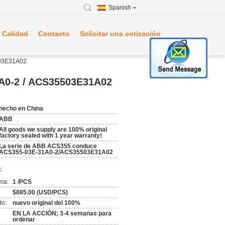
Spanish
 Calidad
Contacto
Solicitar una cotización
503E31A02
1A0-2 / ACS35503E31A02
hecho en China
ABB
All goods we supply are 100% original
factory sealed with 1 year warranty!
La serie de ABB ACS355 conduce
ACS355-03E-31A0-2/ACS35503E31A02
:
ma:
1 /PCS
$885.00 (USD/PCS)
do:
nuevo original del 100%
EN LA ACCIÓN; 3-4 semanas para
ordenar