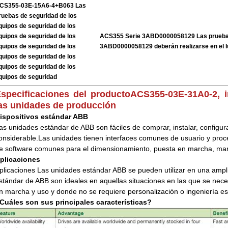
CS355-03E-15A6-4+B063 Las
ruebas de seguridad de los
quipos de seguridad de los
quipos de seguridad de los
ACS355 Serie 3ABD0000058129 Las pruebas
quipos de seguridad de los
3ABD0000058129 deberán realizarse en el l
quipos de seguridad de los
quipos de seguridad de los
quipos de seguridad
specificaciones del producto
ACS355-03E-31A0-2, 
as unidades de producción
ispositivos estándar ABB
as unidades estándar de ABB son fáciles de comprar, instalar, configur
onsiderable.Las unidades tienen interfaces comunes de usuario y pro
e software comunes para el dimensionamiento, puesta en marcha, ma
plicaciones
plicaciones Las unidades estándar ABB se pueden utilizar en una ampl
stándar de ABB son ideales en aquellas situaciones en las que se necesi
n marcha y uso y donde no se requiere personalización o ingeniería es
Cuáles son sus principales características?