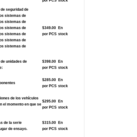
por PCS
stock
 de seguridad de
los sistemas de
los sistemas de
los sistemas de
$349.00
En
los sistemas de
por PCS
stock
los sistemas de
los sistemas de
de unidades de
$398.00
En
e:
por PCS
stock
$285.00
En
ponentes
por PCS
stock
nes de los vehículos
$295.00
En
en el momento en que se
por PCS
stock
 de la serie
$315.00
En
ugar de ensayo.
por PCS
stock