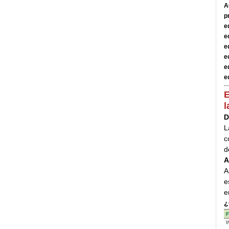
A
p
e
e
e
e
e
e
E
l
D
L
c
d
A
A
e
e
¿