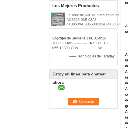
u
Los Mejores Productos
La serie de ABB ACS355 conduce
ACS355-03E-03A3-
4+B063/ACS35503E03A34+B063
A
c
Logotipo de Siemens 1.6ED1-052-
1FB00-0BA6-------------1 No 2.6ED1-
055-1FB00-OBA1-------------1 No
A
—— Tecnologías de Faraday
u
d
A
Estoy en línea para chatear
u
ahora
d
A
c
d
g
A
u
d