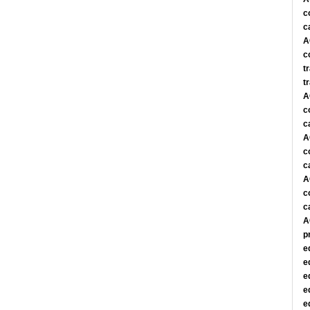
c
c
A
c
t
t
A
c
c
A
c
c
A
c
c
A
p
e
e
e
e
e