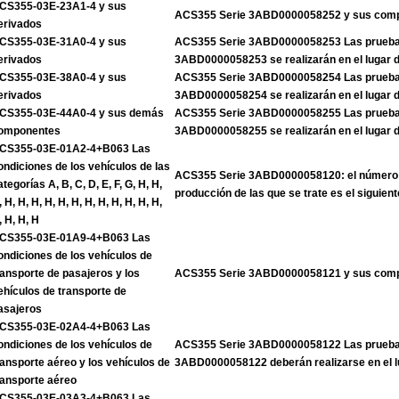
CS355-03E-23A1-4 y sus
ACS355 Serie 3ABD0000058252 y sus com
erivados
CS355-03E-31A0-4 y sus
ACS355 Serie 3ABD0000058253 Las pruebas
erivados
3ABD0000058253 se realizarán en el lugar 
CS355-03E-38A0-4 y sus
ACS355 Serie 3ABD0000058254 Las pruebas
erivados
3ABD0000058254 se realizarán en el lugar 
CS355-03E-44A0-4 y sus demás
ACS355 Serie 3ABD0000058255 Las pruebas
omponentes
3ABD0000058255 se realizarán en el lugar 
CS355-03E-01A2-4+B063 Las
ondiciones de los vehículos de las
ACS355 Serie 3ABD0000058120: el número 
ategorías A, B, C, D, E, F, G, H, H,
producción de las que se trate es el siguient
, H, H, H, H, H, H, H, H, H, H, H, H,
, H, H, H
CS355-03E-01A9-4+B063 Las
ondiciones de los vehículos de
ransporte de pasajeros y los
ACS355 Serie 3ABD0000058121 y sus com
ehículos de transporte de
asajeros
CS355-03E-02A4-4+B063 Las
ondiciones de los vehículos de
ACS355 Serie 3ABD0000058122 Las pruebas
ransporte aéreo y los vehículos de
3ABD0000058122 deberán realizarse en el l
ransporte aéreo
CS355-03E-03A3-4+B063 Las