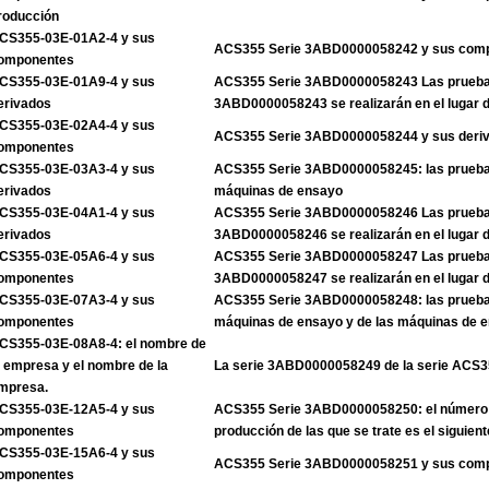
roducción
CS355-03E-01A2-4 y sus
ACS355 Serie 3ABD0000058242 y sus com
omponentes
CS355-03E-01A9-4 y sus
ACS355 Serie 3ABD0000058243 Las pruebas
erivados
3ABD0000058243 se realizarán en el lugar 
CS355-03E-02A4-4 y sus
ACS355 Serie 3ABD0000058244 y sus deri
omponentes
CS355-03E-03A3-4 y sus
ACS355 Serie 3ABD0000058245: las pruebas
erivados
máquinas de ensayo
CS355-03E-04A1-4 y sus
ACS355 Serie 3ABD0000058246 Las pruebas
erivados
3ABD0000058246 se realizarán en el lugar 
CS355-03E-05A6-4 y sus
ACS355 Serie 3ABD0000058247 Las pruebas
omponentes
3ABD0000058247 se realizarán en el lugar 
CS355-03E-07A3-4 y sus
ACS355 Serie 3ABD0000058248: las pruebas
omponentes
máquinas de ensayo y de las máquinas de 
CS355-03E-08A8-4: el nombre de
a empresa y el nombre de la
La serie 3ABD0000058249 de la serie ACS
mpresa.
CS355-03E-12A5-4 y sus
ACS355 Serie 3ABD0000058250: el número 
omponentes
producción de las que se trate es el siguient
CS355-03E-15A6-4 y sus
ACS355 Serie 3ABD0000058251 y sus com
omponentes