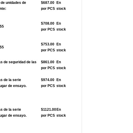
de unidades de
$687.00
En
nte:
por PCS
stock
$708.00
En
355
por PCS
stock
$753.00
En
355
por PCS
stock
 de seguridad de las
$861.00
En
por PCS
stock
 de la serie
$974.00
En
ugar de ensayo.
por PCS
stock
 de la serie
$1121.00
En
ugar de ensayo.
por PCS
stock