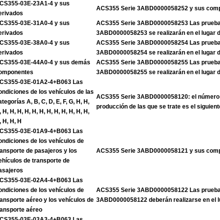
CS355-03E-23A1-4 y sus
ACS355 Serie 3ABD0000058252 y sus com
erivados
CS355-03E-31A0-4 y sus
ACS355 Serie 3ABD0000058253 Las pruebas
erivados
3ABD0000058253 se realizarán en el lugar 
CS355-03E-38A0-4 y sus
ACS355 Serie 3ABD0000058254 Las pruebas
erivados
3ABD0000058254 se realizarán en el lugar 
CS355-03E-44A0-4 y sus demás
ACS355 Serie 3ABD0000058255 Las pruebas
omponentes
3ABD0000058255 se realizarán en el lugar 
CS355-03E-01A2-4+B063 Las
ondiciones de los vehículos de las
ACS355 Serie 3ABD0000058120: el número 
ategorías A, B, C, D, E, F, G, H, H,
producción de las que se trate es el siguient
, H, H, H, H, H, H, H, H, H, H, H, H,
, H, H, H
CS355-03E-01A9-4+B063 Las
ondiciones de los vehículos de
ransporte de pasajeros y los
ACS355 Serie 3ABD0000058121 y sus com
ehículos de transporte de
asajeros
CS355-03E-02A4-4+B063 Las
ondiciones de los vehículos de
ACS355 Serie 3ABD0000058122 Las pruebas
ransporte aéreo y los vehículos de
3ABD0000058122 deberán realizarse en el l
ransporte aéreo
CS355-03E-03A3-4+B063 Las