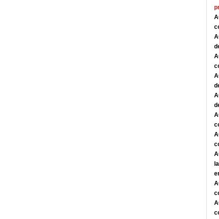
p
A
c
A
d
A
c
A
d
A
d
A
c
A
c
A
l
e
A
c
A
c