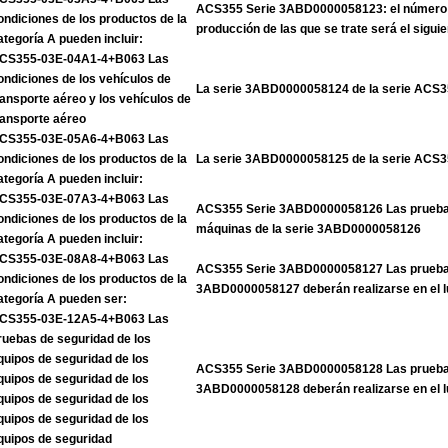
ACS355 Serie 3ABD0000058123: el número 
ondiciones de los productos de la
producción de las que se trate será el siguie
ategoría A pueden incluir:
CS355-03E-04A1-4+B063 Las
ondiciones de los vehículos de
La serie 3ABD0000058124 de la serie ACS
ransporte aéreo y los vehículos de
ransporte aéreo
CS355-03E-05A6-4+B063 Las
ondiciones de los productos de la
La serie 3ABD0000058125 de la serie ACS
ategoría A pueden incluir:
CS355-03E-07A3-4+B063 Las
ACS355 Serie 3ABD0000058126 Las pruebas
ondiciones de los productos de la
máquinas de la serie 3ABD0000058126
ategoría A pueden incluir:
CS355-03E-08A8-4+B063 Las
ACS355 Serie 3ABD0000058127 Las pruebas
ondiciones de los productos de la
3ABD0000058127 deberán realizarse en el l
ategoría A pueden ser:
CS355-03E-12A5-4+B063 Las
ruebas de seguridad de los
quipos de seguridad de los
ACS355 Serie 3ABD0000058128 Las pruebas
quipos de seguridad de los
3ABD0000058128 deberán realizarse en el l
quipos de seguridad de los
quipos de seguridad de los
quipos de seguridad