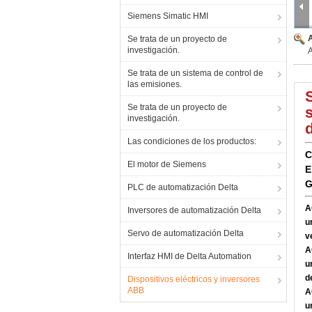
Siemens Simatic HMI
Se trata de un proyecto de
investigación.
Se trata de un sistema de control de
las emisiones.
Se trata de un proyecto de
investigación.
Las condiciones de los productos:
C
El motor de Siemens
E
G
PLC de automatización Delta
A
Inversores de automatización Delta
u
Servo de automatización Delta
v
A
Interfaz HMI de Delta Automation
u
d
Dispositivos eléctricos y inversores
ABB
A
u