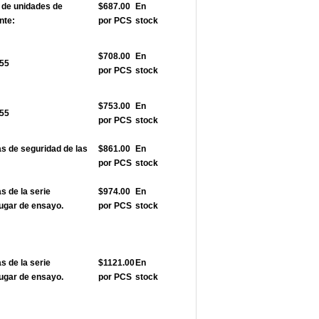
de unidades de
$687.00
En
nte:
por PCS
stock
$708.00
En
355
por PCS
stock
$753.00
En
355
por PCS
stock
 de seguridad de las
$861.00
En
por PCS
stock
 de la serie
$974.00
En
ugar de ensayo.
por PCS
stock
 de la serie
$1121.00
En
ugar de ensayo.
por PCS
stock