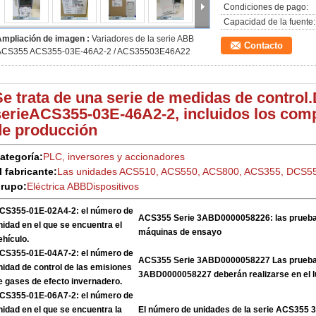
Condiciones de pago:
Capacidad de la fuente:
Ampliación de imagen :
Variadores de la serie ABB
Contacto
ACS355 ACS355-03E-46A2-2 / ACS35503E46A22
Se trata de una serie de medidas de control.
serie
ACS355-03E-46A2-2, incluidos los com
de producción
ategoría:
PLC, inversores y accionadores
l fabricante:
Las unidades ACS510, ACS550, ACS800, ACS355, DCS5
rupo:
Eléctrica ABB
Dispositivos
CS355-01E-02A4-2: el número de
ACS355 Serie 3ABD0000058226: las pruebas
nidad en el que se encuentra el
máquinas de ensayo
ehículo.
CS355-01E-04A7-2: el número de
ACS355 Serie 3ABD0000058227 Las pruebas
nidad de control de las emisiones
3ABD0000058227 deberán realizarse en el l
e gases de efecto invernadero.
CS355-01E-06A7-2: el número de
nidad en el que se encuentra la
El número de unidades de la serie ACS35