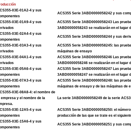
roducción
CS355-03E-01A2-4 y sus
ACS355 Serie 3ABD0000058242 y sus com
omponentes
CS355-03E-01A9-4 y sus
ACS355 Serie 3ABD0000058243 Las pruebas
erivados
3ABD0000058243 se realizarán en el lugar 
CS355-03E-02A4-4 y sus
ACS355 Serie 3ABD0000058244 y sus deri
omponentes
CS355-03E-03A3-4 y sus
ACS355 Serie 3ABD0000058245: las pruebas
erivados
máquinas de ensayo
CS355-03E-04A1-4 y sus
ACS355 Serie 3ABD0000058246 Las pruebas
erivados
3ABD0000058246 se realizarán en el lugar 
CS355-03E-05A6-4 y sus
ACS355 Serie 3ABD0000058247 Las pruebas
omponentes
3ABD0000058247 se realizarán en el lugar 
CS355-03E-07A3-4 y sus
ACS355 Serie 3ABD0000058248: las pruebas
omponentes
máquinas de ensayo y de las máquinas de 
CS355-03E-08A8-4: el nombre de
a empresa y el nombre de la
La serie 3ABD0000058249 de la serie ACS
mpresa.
CS355-03E-12A5-4 y sus
ACS355 Serie 3ABD0000058250: el número 
omponentes
producción de las que se trate es el siguient
CS355-03E-15A6-4 y sus
ACS355 Serie 3ABD0000058251 y sus com
omponentes