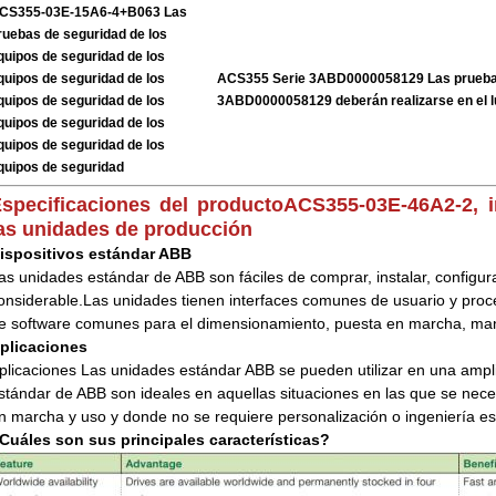
CS355-03E-15A6-4+B063 Las
ruebas de seguridad de los
quipos de seguridad de los
quipos de seguridad de los
ACS355 Serie 3ABD0000058129 Las pruebas
quipos de seguridad de los
3ABD0000058129 deberán realizarse en el l
quipos de seguridad de los
quipos de seguridad de los
quipos de seguridad
specificaciones del producto
ACS355-03E-46A2-2, 
as unidades de producción
ispositivos estándar ABB
as unidades estándar de ABB son fáciles de comprar, instalar, configur
onsiderable.Las unidades tienen interfaces comunes de usuario y pro
e software comunes para el dimensionamiento, puesta en marcha, ma
plicaciones
plicaciones Las unidades estándar ABB se pueden utilizar en una ampl
stándar de ABB son ideales en aquellas situaciones en las que se necesi
n marcha y uso y donde no se requiere personalización o ingeniería es
Cuáles son sus principales características?