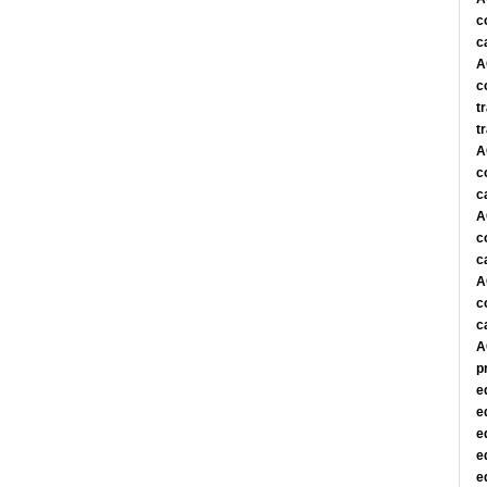
c
c
A
c
t
t
A
c
c
A
c
c
A
c
c
A
p
e
e
e
e
e