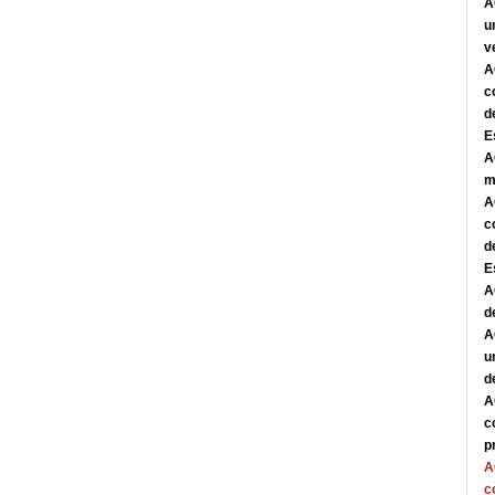
A
u
v
A
c
d
E
A
m
A
c
d
E
A
d
A
u
d
A
c
p
A
c