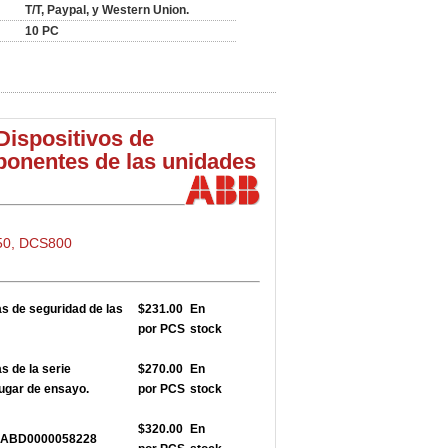
T/T, Paypal, y Western Union.
10 PC
Dispositivos de
ponentes de las unidades
50, DCS800
 de seguridad de las
$231.00
En
por PCS
stock
 de la serie
$270.00
En
ugar de ensayo.
por PCS
stock
$320.00
En
5 3ABD0000058228