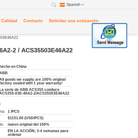
Spanish
 Calidad
Contacto
Solicitar una cotización
5503E46A22
46A2-2 / ACS35503E46A22
hecho en China
ABB
All goods we supply are 100% original
factory sealed with 1 year warranty!
La serie de ABB ACS355 conduce
ACS355-03E-46A2-2/ACS35503E46A22
:
ma:
1 /PCS
$1151.00 (USD/PCS)
do:
nuevo original del 100%
EN LA ACCIÓN; 3-4 semanas para
ordenar