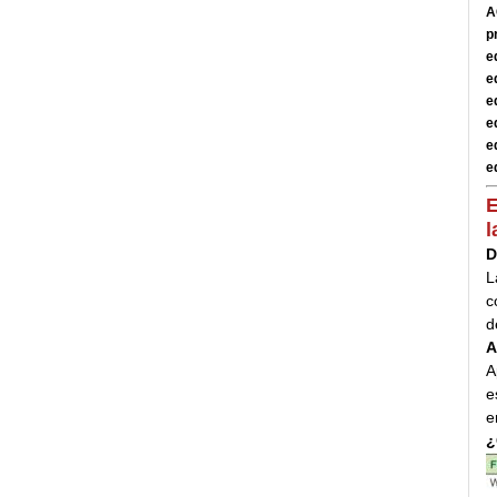
A
p
e
e
e
e
e
e
E
l
D
L
c
d
A
A
e
e
¿