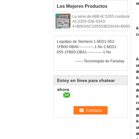
u
Los Mejores Productos
La serie de ABB ACS355 conduce
ACS355-03E-03A3-
4+B063/ACS35503E03A34+B063
A
c
Logotipo de Siemens 1.6ED1-052-
1FB00-0BA6-------------1 No 2.6ED1-
055-1FB00-OBA1-------------1 No
A
—— Tecnologías de Faraday
u
d
A
Estoy en línea para chatear
u
ahora
d
A
c
d
g
A
u
d