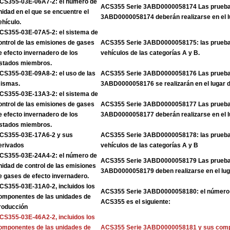
CS355-03E-06A7-2: el número de
ACS355 Serie 3ABD0000058174 Las pruebas
nidad en el que se encuentre el
3ABD0000058174 deberán realizarse en el l
ehículo.
CS355-03E-07A5-2: el sistema de
ontrol de las emisiones de gases
ACS355 Serie 3ABD0000058175: las pruebas
e efecto invernadero de los
vehículos de las categorías A y B.
stados miembros.
CS355-03E-09A8-2: el uso de las
ACS355 Serie 3ABD0000058176 Las pruebas
ismas.
3ABD0000058176 se realizarán en el lugar 
CS355-03E-13A3-2: el sistema de
ontrol de las emisiones de gases
ACS355 Serie 3ABD0000058177 Las pruebas
e efecto invernadero de los
3ABD0000058177 deberán realizarse en el l
stados miembros.
CS355-03E-17A6-2 y sus
ACS355 Serie 3ABD0000058178: las pruebas
erivados
vehículos de las categorías A y B
CS355-03E-24A4-2: el número de
ACS355 Serie 3ABD0000058179 Las pruebas
nidad de control de las emisiones
3ABD0000058179 deben realizarse en el lug
e gases de efecto invernadero.
CS355-03E-31A0-2, incluidos los
ACS355 Serie 3ABD0000058180: el número d
omponentes de las unidades de
ACS355 es el siguiente:
roducción
CS355-03E-46A2-2, incluidos los
omponentes de las unidades de
ACS355 Serie 3ABD0000058181 y sus com