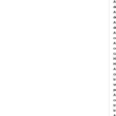
A
d
A
d
A
d
A
c
A
c
c
H
H
A
c
t
v
p
A
c
t
t
A