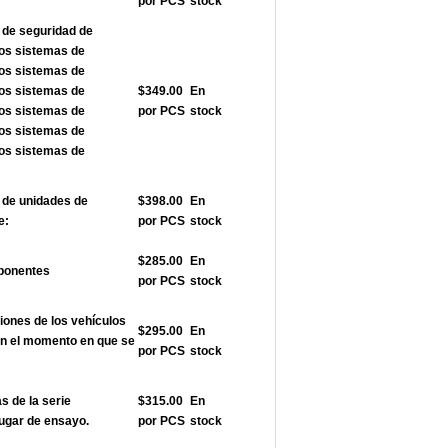
por PCS
stock
 de seguridad de
los sistemas de
los sistemas de
los sistemas de
$349.00
En
los sistemas de
por PCS
stock
los sistemas de
los sistemas de
de unidades de
$398.00
En
e:
por PCS
stock
$285.00
En
ponentes
por PCS
stock
nes de los vehículos
$295.00
En
en el momento en que se
por PCS
stock
 de la serie
$315.00
En
ugar de ensayo.
por PCS
stock