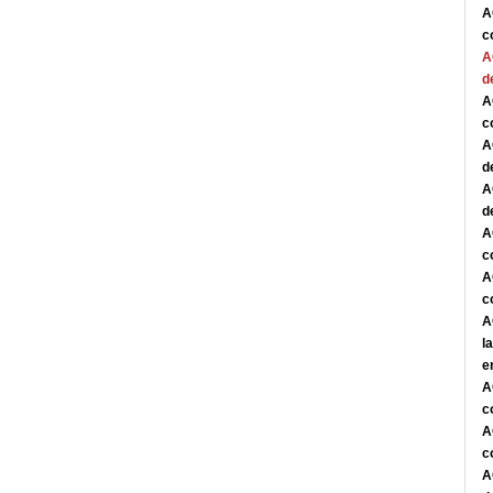
A
c
A
d
A
c
A
d
A
d
A
c
A
c
A
l
e
A
c
A
c
A