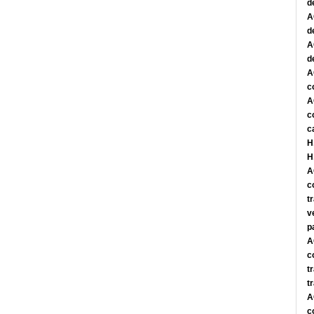
d
A
d
A
d
A
c
A
c
c
H
H
A
c
t
v
p
A
c
t
t
A
c