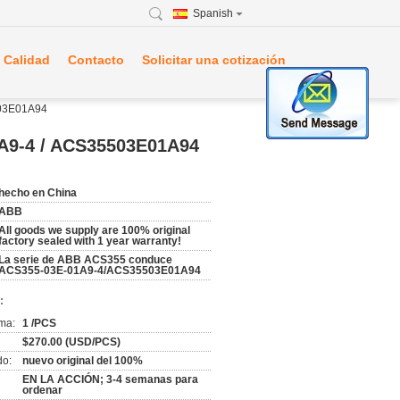
Spanish
 Calidad
Contacto
Solicitar una cotización
503E01A94
1A9-4 / ACS35503E01A94
hecho en China
ABB
All goods we supply are 100% original
factory sealed with 1 year warranty!
La serie de ABB ACS355 conduce
ACS355-03E-01A9-4/ACS35503E01A94
:
ma:
1 /PCS
$270.00 (USD/PCS)
do:
nuevo original del 100%
EN LA ACCIÓN; 3-4 semanas para
ordenar