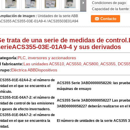
Condiciones de pago:
Capacidad de la fuente:
Ampliación de imagen :
Unidades de la serie ABB
Contacto
ACS355 ACS355-03E-01A9-4 / ACS35503E01A94
Se trata de una serie de medidas de control.
serie
ACS355-03E-01A9-4 y sus derivados
ategoría:
PLC, inversores y accionadores
l fabricante:
Las unidades ACS510, ACS550, ACS800, ACS355, DCS5
rupo:
Eléctrica ABB
Dispositivos
CS355-01E-02A4-2: el número de
ACS355 Serie 3ABD0000058226: las pruebas
nidad en el que se encuentra el
máquinas de ensayo
ehículo.
CS355-01E-04A7-2: el número de
ACS355 Serie 3ABD0000058227 Las pruebas
nidad de control de las emisiones
3ABD0000058227 deberán realizarse en el l
e gases de efecto invernadero.
CS355-01E-06A7-2: el número de
nidad en el que se encuentra la
El número de unidades de la serie ACS35
nidad.