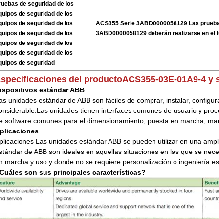
ruebas de seguridad de los
quipos de seguridad de los
quipos de seguridad de los
ACS355 Serie 3ABD0000058129 Las pruebas
quipos de seguridad de los
3ABD0000058129 deberán realizarse en el l
quipos de seguridad de los
quipos de seguridad de los
quipos de seguridad
specificaciones del producto
ACS355-03E-01A9-4 y 
ispositivos estándar ABB
as unidades estándar de ABB son fáciles de comprar, instalar, configur
onsiderable.Las unidades tienen interfaces comunes de usuario y pro
e software comunes para el dimensionamiento, puesta en marcha, ma
plicaciones
plicaciones Las unidades estándar ABB se pueden utilizar en una ampl
stándar de ABB son ideales en aquellas situaciones en las que se necesi
n marcha y uso y donde no se requiere personalización o ingeniería es
Cuáles son sus principales características?