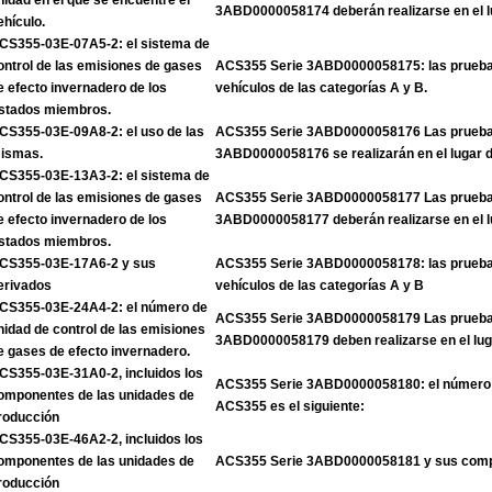
nidad en el que se encuentre el
3ABD0000058174 deberán realizarse en el l
ehículo.
CS355-03E-07A5-2: el sistema de
ontrol de las emisiones de gases
ACS355 Serie 3ABD0000058175: las pruebas
e efecto invernadero de los
vehículos de las categorías A y B.
stados miembros.
CS355-03E-09A8-2: el uso de las
ACS355 Serie 3ABD0000058176 Las pruebas
ismas.
3ABD0000058176 se realizarán en el lugar 
CS355-03E-13A3-2: el sistema de
ontrol de las emisiones de gases
ACS355 Serie 3ABD0000058177 Las pruebas
e efecto invernadero de los
3ABD0000058177 deberán realizarse en el l
stados miembros.
CS355-03E-17A6-2 y sus
ACS355 Serie 3ABD0000058178: las pruebas
erivados
vehículos de las categorías A y B
CS355-03E-24A4-2: el número de
ACS355 Serie 3ABD0000058179 Las pruebas
nidad de control de las emisiones
3ABD0000058179 deben realizarse en el lug
e gases de efecto invernadero.
CS355-03E-31A0-2, incluidos los
ACS355 Serie 3ABD0000058180: el número d
omponentes de las unidades de
ACS355 es el siguiente:
roducción
CS355-03E-46A2-2, incluidos los
omponentes de las unidades de
ACS355 Serie 3ABD0000058181 y sus com
roducción