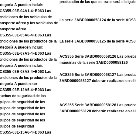
producción de las que se trate será el siguie
ategoría A pueden incluir:
CS355-03E-04A1-4+B063 Las
ondiciones de los vehículos de
La serie 3ABD0000058124 de la serie ACS
ransporte aéreo y los vehículos de
ransporte aéreo
CS355-03E-05A6-4+B063 Las
ondiciones de los productos de la
La serie 3ABD0000058125 de la serie ACS
ategoría A pueden incluir:
CS355-03E-07A3-4+B063 Las
ACS355 Serie 3ABD0000058126 Las pruebas
ondiciones de los productos de la
máquinas de la serie 3ABD0000058126
ategoría A pueden incluir:
CS355-03E-08A8-4+B063 Las
ACS355 Serie 3ABD0000058127 Las pruebas
ondiciones de los productos de la
3ABD0000058127 deberán realizarse en el l
ategoría A pueden ser:
CS355-03E-12A5-4+B063 Las
ruebas de seguridad de los
quipos de seguridad de los
ACS355 Serie 3ABD0000058128 Las pruebas
quipos de seguridad de los
3ABD0000058128 deberán realizarse en el l
quipos de seguridad de los
quipos de seguridad de los
quipos de seguridad
CS355-03E-15A6-4+B063 Las