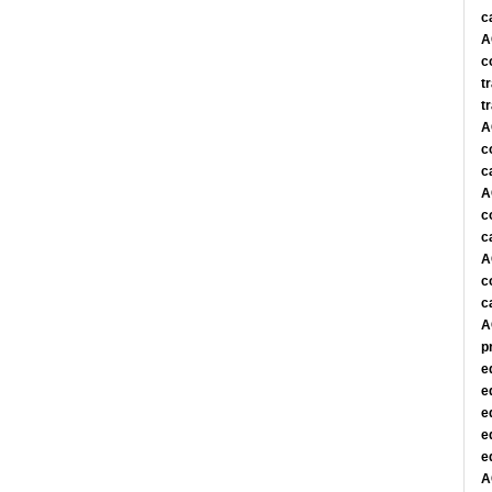
c
A
c
t
t
A
c
c
A
c
c
A
c
c
A
p
e
e
e
e
e
A