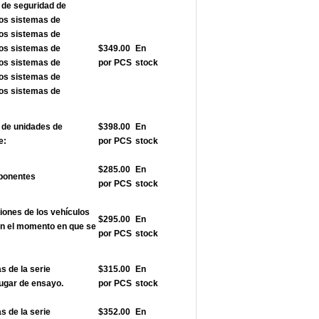
 de seguridad de
los sistemas de
los sistemas de
los sistemas de
$349.00
En
los sistemas de
por PCS
stock
los sistemas de
los sistemas de
de unidades de
$398.00
En
e:
por PCS
stock
$285.00
En
ponentes
por PCS
stock
nes de los vehículos
$295.00
En
en el momento en que se
por PCS
stock
 de la serie
$315.00
En
ugar de ensayo.
por PCS
stock
 de la serie
$352.00
En