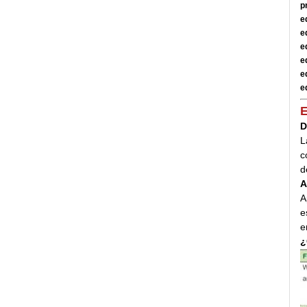
p
e
e
e
e
e
e
E
D
L
c
d
A
A
e
e
¿