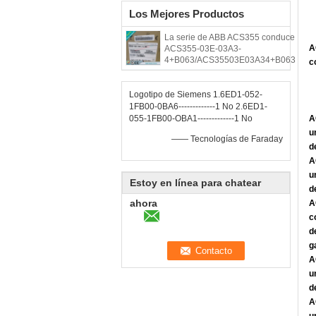
Los Mejores Productos
La serie de ABB ACS355 conduce
A
ACS355-03E-03A3-
4+B063/ACS35503E03A34+B063
c
Logotipo de Siemens 1.6ED1-052-
1FB00-0BA6-------------1 No 2.6ED1-
055-1FB00-OBA1-------------1 No
A
u
—— Tecnologías de Faraday
d
A
u
Estoy en línea para chatear
d
ahora
A
c
d
g
A
u
d
A