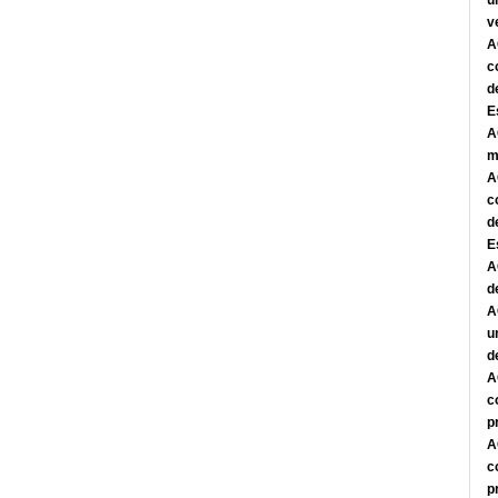
u
v
A
c
d
E
A
m
A
c
d
E
A
d
A
u
d
A
c
p
A
c
p