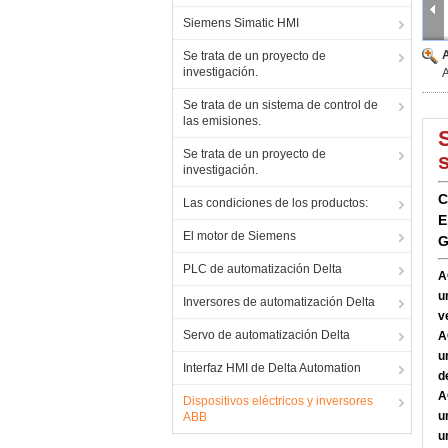
Siemens Simatic HMI
Se trata de un proyecto de
investigación.
Se trata de un sistema de control de
las emisiones.
Se trata de un proyecto de
investigación.
C
Las condiciones de los productos:
E
El motor de Siemens
G
PLC de automatización Delta
A
u
Inversores de automatización Delta
v
Servo de automatización Delta
A
u
Interfaz HMI de Delta Automation
d
A
Dispositivos eléctricos y inversores
u
ABB
u