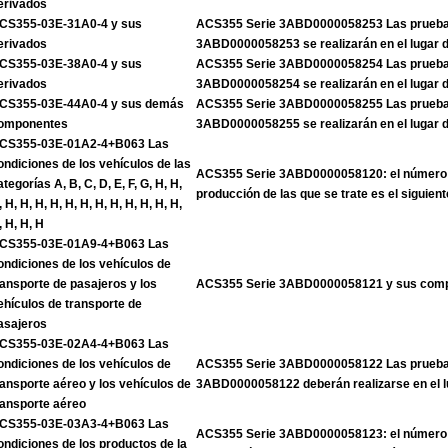
erivados
CS355-03E-31A0-4 y sus
ACS355 Serie 3ABD0000058253 Las pruebas
erivados
3ABD0000058253 se realizarán en el lugar 
CS355-03E-38A0-4 y sus
ACS355 Serie 3ABD0000058254 Las pruebas
erivados
3ABD0000058254 se realizarán en el lugar 
CS355-03E-44A0-4 y sus demás
ACS355 Serie 3ABD0000058255 Las pruebas
omponentes
3ABD0000058255 se realizarán en el lugar 
CS355-03E-01A2-4+B063 Las
ondiciones de los vehículos de las
ACS355 Serie 3ABD0000058120: el número 
ategorías A, B, C, D, E, F, G, H, H,
producción de las que se trate es el siguient
, H, H, H, H, H, H, H, H, H, H, H, H,
, H, H, H
CS355-03E-01A9-4+B063 Las
ondiciones de los vehículos de
ransporte de pasajeros y los
ACS355 Serie 3ABD0000058121 y sus com
ehículos de transporte de
asajeros
CS355-03E-02A4-4+B063 Las
ondiciones de los vehículos de
ACS355 Serie 3ABD0000058122 Las pruebas
ransporte aéreo y los vehículos de
3ABD0000058122 deberán realizarse en el l
ransporte aéreo
CS355-03E-03A3-4+B063 Las
ACS355 Serie 3ABD0000058123: el número 
ondiciones de los productos de la