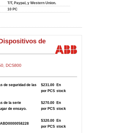
T/T, Paypal, y Western Union.
10 PC
Dispositivos de
50, DCS800
 de seguridad de las
$231.00
En
por PCS
stock
 de la serie
$270.00
En
ugar de ensayo.
por PCS
stock
$320.00
En
5 3ABD0000058228
por PCS
stock