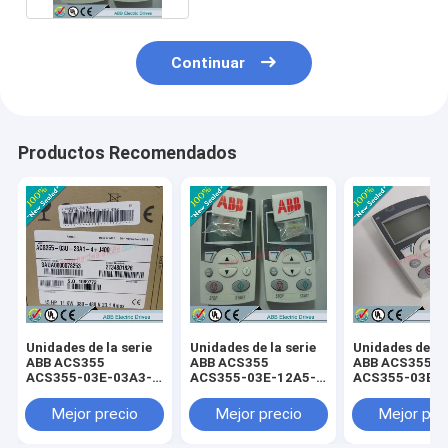
Continuar
Productos Recomendados
Unidades de la serie
Unidades de la serie
Unidades de la 
ABB ACS355
ABB ACS355
ABB ACS355
ACS355-03E-03A3-
ACS355-03E-12A5-
ACS355-03E-0
4+B063 /
4+B063 /
4+B063 /
ACS35503E03A34+B063
ACS35503E12A54+B063
ACS35503E07
Mejor precio
Mejor precio
Mejor pre