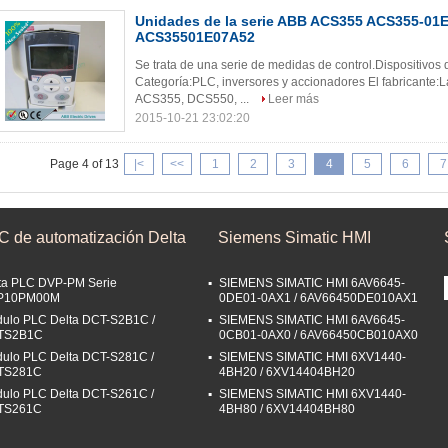
Unidades de la serie ABB ACS355 ACS355-01E
ACS35501E07A52
Se trata de una serie de medidas de control.Dispositiv
Categoría:PLC, inversores y accionadores El fabricant
ACS355, DCS550, ...
Leer más
2015-10-21 23:02:20
Page 4 of 13
|<
<<
1
2
3
4
5
6
7
C de automatización Delta
Siemens Simatic HMI
ta PLC DVP-PM Serie
SIEMENS SIMATIC HMI 6AV6645-
P10PM00M
0DE01-0AX1 / 6AV66450DE010AX1
ulo PLC Delta DCT-S2B1C /
SIEMENS SIMATIC HMI 6AV6645-
TS2B1C
0CB01-0AX0 / 6AV66450CB010AX0
ulo PLC Delta DCT-S281C /
SIEMENS SIMATIC HMI 6XV1440-
TS281C
4BH20 / 6XV14404BH20
ulo PLC Delta DCT-S261C /
SIEMENS SIMATIC HMI 6XV1440-
TS261C
4BH80 / 6XV14404BH80