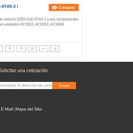
-07A5-2 /
Contacto
os de serieACS355-01E-07A5-2 y sus componentes
e:Las unidades ACS510, ACS550, ACS800,
8
9
10
>>
>|
Solicitar una cotización
Envíe
E-Mail
Mapa del Sitio
|
Sitio movil