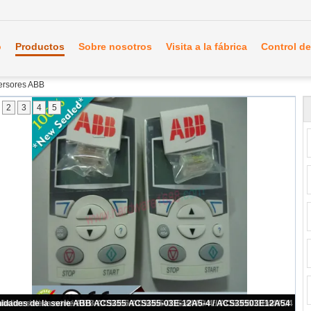
o
Productos
Sobre nosotros
Visita a la fábrica
Control de
versores ABB
2
3
4
5
Unidades de la serie ABB ACS355 ACS355-03E-12A5-4+B063 / ACS35503E12A54+B063